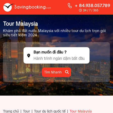
+ 84.938.057.789
24 / 7 / 365
Tour Malaysia
Khám phá đất nước Malaysia với nhiều tour du lịch trọn gói
siêu tiết kiệm 2024
Bạn muốn đi đâu ?
Tìm Nhanh
|
|
|
Trang chủ
Tour
Tour du lịch quốc tế
Tour Malaysia