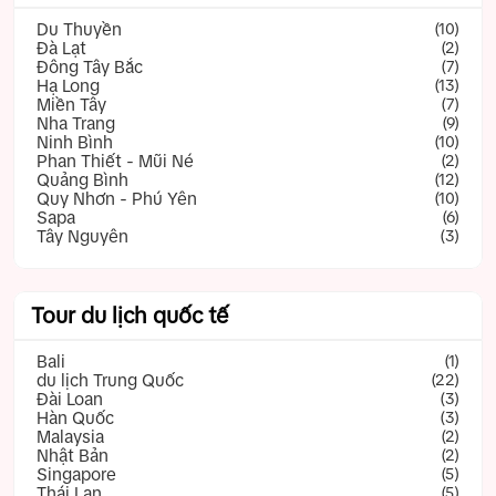
Du Thuyền
(10)
Đà Lạt
(2)
Đông Tây Bắc
(7)
Hạ Long
(13)
Miền Tây
(7)
Nha Trang
(9)
Ninh Bình
(10)
Phan Thiết - Mũi Né
(2)
Quảng Bình
(12)
Quy Nhơn - Phú Yên
(10)
Sapa
(6)
Tây Nguyên
(3)
Tour du lịch quốc tế
Bali
(1)
du lịch Trung Quốc
(22)
Đài Loan
(3)
Hàn Quốc
(3)
Malaysia
(2)
Nhật Bản
(2)
Singapore
(5)
Thái Lan
(5)