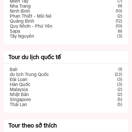
Miền Tây
(7)
Nha Trang
(9)
Ninh Bình
(10)
Phan Thiết - Mũi Né
(2)
Quảng Bình
(12)
Quy Nhơn - Phú Yên
(10)
Sapa
(6)
Tây Nguyên
(3)
Tour du lịch quốc tế
Bali
(1)
du lịch Trung Quốc
(22)
Đài Loan
(3)
Hàn Quốc
(3)
Malaysia
(2)
Nhật Bản
(2)
Singapore
(5)
Thái Lan
(5)
Tour theo sở thích