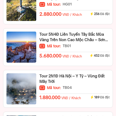
HG01
Mã tour:
2.880.000
256
Đã đặt
VNĐ / Khách
Tour 5N4Đ Liên Tuyến Tây Bắc Mùa
Vàng Trên Non Cao Mộc Châu – Sơn
La – Điện Biên – Lai Châu – SaPa – Mù
TB01
Mã tour:
Cang Chải
5.680.000
452
Đã đặt
VNĐ / Khách
Tour 2N1Đ Hà Nội – Y Tý – Vùng Đất
Mây Trời
TB04
Mã tour:
1.880.000
189
Đã đặt
VNĐ / Khách