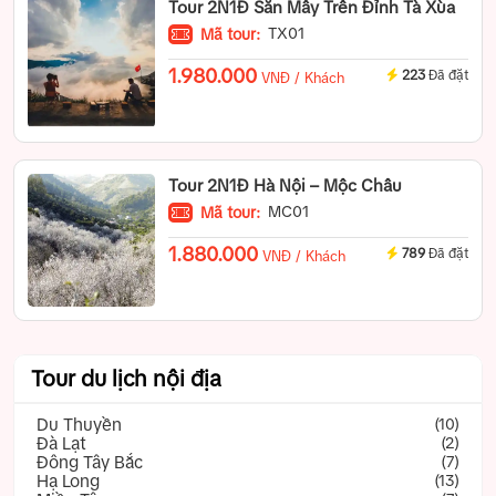
Tour 2N1Đ Săn Mây Trên Đỉnh Tà Xùa
TX01
Mã tour:
1.980.000
223
Đã đặt
VNĐ / Khách
Tour 2N1Đ Hà Nội – Mộc Châu
MC01
Mã tour:
1.880.000
789
Đã đặt
VNĐ / Khách
Tour du lịch nội địa
Du Thuyền
(10)
Đà Lạt
(2)
Đông Tây Bắc
(7)
Hạ Long
(13)