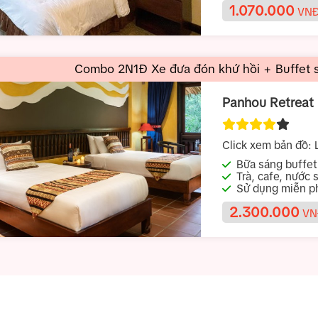
1.070.000
VNĐ
Combo 2N1Đ Xe đưa đón khứ hồi + Buffet s
Panhou Retreat
Click xem bản đồ:
L
Bữa sáng buffet
Trà, cafe, nước 
Sử dụng miễn phí
2.300.000
VN