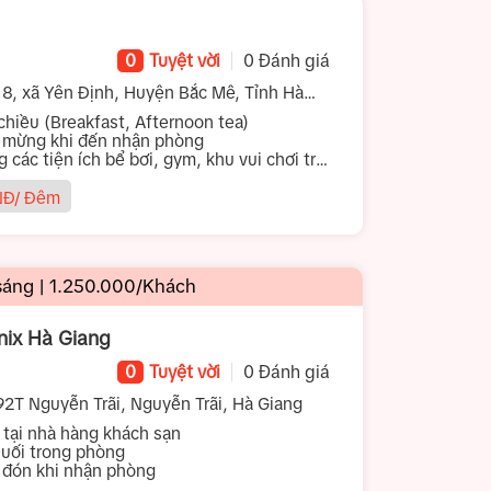
0
Tuyệt vời
0 Đánh giá
8, xã Yên Định, Huyện Bắc Mê, Tỉnh Hà
Bữa sáng và trà chiều (Breakfast, Afternoon tea)
 mừng khi đến nhận phòng
ng các tiện ích bể bơi, gym, khu vui chơi trẻ
Đ/ Đêm
áng | 1.250.000/Khách
nix Hà Giang
0
Tuyệt vời
0 Đánh giá
92T Nguyễn Trãi, Nguyễn Trãi, Hà Giang
 tại nhà hàng khách sạn
suối trong phòng
 đón khi nhận phòng