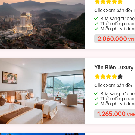
Click xem bản đồ:
T
Giang
Bữa sáng tự chọn 
Thức uống chào
Miễn phí sử dụ
em trong nhà
2.060.000
VN
Yên Biên Luxury
Click xem bản đồ:
Bữa sáng tự chọn 
Thức uống chào
Miễn phí sử dụ
em trong nhà
1.265.000
VNĐ