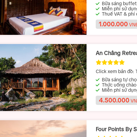
Bạ, Hà Giang
Bữa sáng buffet t
Miễn phí sử dụn
và khu vực thể dục
Thuế VAT & phí d
1.000.000
VNĐ
An Châng Retre
Click xem bản đồ:
T
Quang, Việt Nam
Bữa sáng tự chọn 
Thức uống chào
Miễn phí sử dụ
em trong nhà
4.500.000
VN
Four Points By 