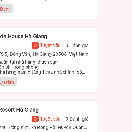
 Đêm
ide House Hà Giang
0
Tuyệt vời
0 Đánh giá
ổ 5, Đồng Văn, Hà Giang 20506, Việt Nam
ẩn tại nhà hàng khách sạn
iễn phí trong phòng
hà hàng nằm ở tầng 1 của nhà chính, có
đơn có sẵn tại home hoặc đặt theo yêu cầu
/ Đêm
Resort Hà Giang
0
Tuyệt vời
0 Đánh giá
hu Tráng Kìm, xã Đông Hà ,Huyện Quản