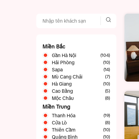
Miền Bắc
Gần Hà Nội
(104)
Hải Phòng
Ba Vì
(10)
(5)
Sapa
Bắc Ninh
(14)
(5)
Mù Cang Chải
Chương Mỹ
(4)
(7)
Hà Giang
Gia Lâm
(10)
(3)
Cao Bằng
Hạ Long
(23)
(5)
Mộc Châu
Hòa Bình
(11)
(8)
Ninh Bình
(19)
Miền Trung
Sóc Sơn
(5)
Thanh Hóa
(19)
Sơn Tây
(5)
Cửa Lò
(8)
Thạch Thất
(4)
Thiên Cầm
(10)
Vĩnh Phúc
(15)
Quảng Bình
(10)