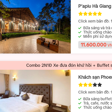
P’apiu Hà Giang
Click xem bản đồ:
1
Giang
Thức uống chào
Miễn phí sử dụ
em trong nhà
11.600.000
VN
Combo 2N1Đ Xe đưa đón khứ hồi + Buffet s
Khách sạn Phoe
Click xem bản đồ:
Bữa sáng buffet
Trà, cafe, nước 
Thức uống chào