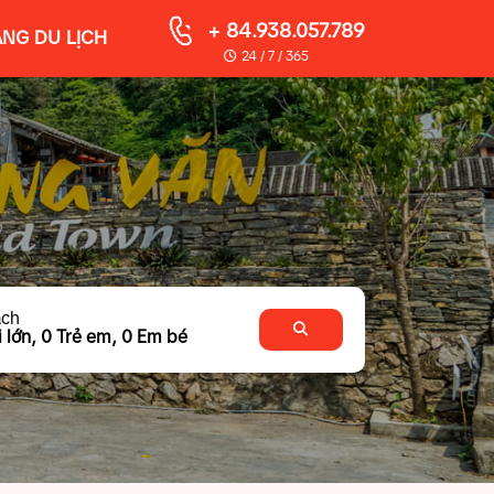
+ 84.938.057.789
NG DU LỊCH
24 / 7 / 365
ách
 lớn,
0
Trẻ em,
0
Em bé