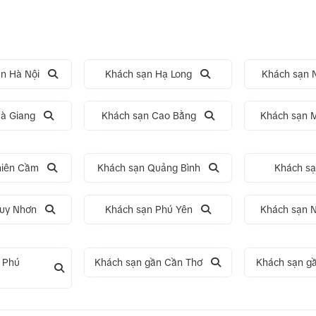
n Hà Nội
Khách sạn Hạ Long
Khách sạn N
à Giang
Khách sạn Cao Bằng
Khách sạn 
hiên Cầm
Khách sạn Quảng Bình
Khách s
uy Nhơn
Khách sạn Phú Yên
Khách sạn 
 Phú
Khách sạn gần Cần Thơ
Khách sạn g
5N4Đ Hà Nội – Bali – Hà Nội
Tour 5N4Đ Cao Hùng – Đài Tru
– Đài Bắc