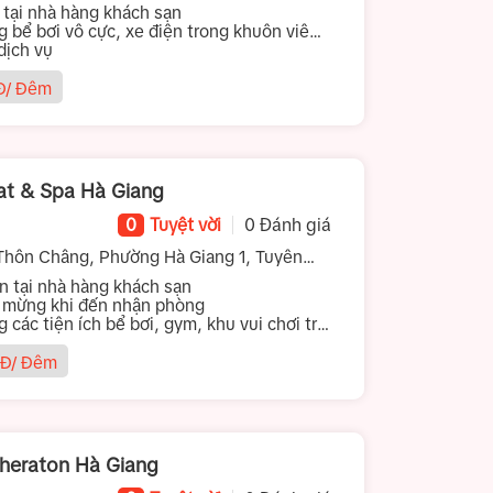
ại nhà hàng khách sạn
g bể bơi vô cực, xe điện trong khuôn viên
 thể thao
ịch vụ
/ Đêm
at & Spa Hà Giang
0
Tuyệt vời
0 Đánh giá
hôn Châng, Phường Hà Giang 1, Tuyên
tại nhà hàng khách sạn
 mừng khi đến nhận phòng
ng các tiện ích bể bơi, gym, khu vui chơi trẻ
Đ/ Đêm
Sheraton Hà Giang