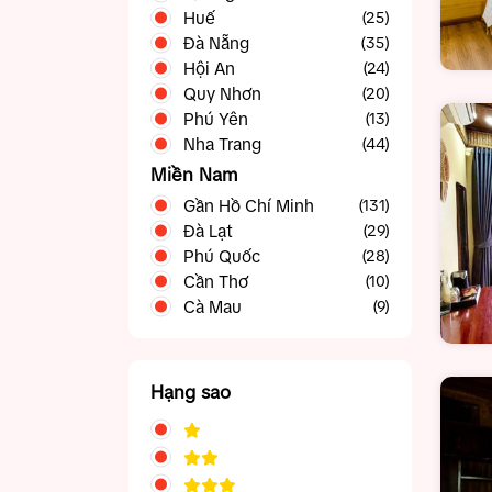
Huế
(25)
Đà Nẵng
(35)
Hội An
(24)
Quy Nhơn
(20)
Phú Yên
(13)
Nha Trang
(44)
Miền Nam
Gần Hồ Chí Minh
(131)
Đà Lạt
Phan Thiết Mũi Né
(42)
(29)
Phú Quốc
Tây Ninh
(28)
(5)
Cần Thơ
Vũng Tàu
(39)
(10)
Cà Mau
(9)
Hạng sao