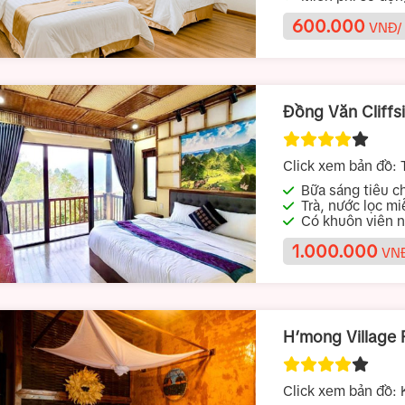
600.000
VNĐ/
Đồng Văn Cliffs
Click xem bản đồ:
T
Bữa sáng tiêu chu
Trà, nước lọc m
Có khuôn viên n
thể đặt theo thực 
1.000.000
VNĐ
H’mong Village 
Click xem bản đồ:
K