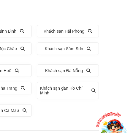
inh Bình
Khách sạn Hải Phòng
Mộc Châu
Khách sạn Sầm Sơn
ạn Huế
Khách sạn Đà Nẵng
Nha Trang
Khách sạn gần Hồ Chí
Minh
ần Cà Mau
ng
Tour 1 ngày Động Thiên Đường