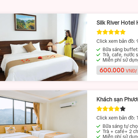
Silk River Hotel
Click xem bản đồ:
Bữa sáng buffet t
Trà, cafe, nước 
Miễn phí sử dụ
em trong nhà
600.000
VNĐ/
Khách sạn Phươ
Click xem bản đồ:
T
Minh, Hà Giang
Bữa sáng tự chọn 
Trà + café+ 2 ch
Miễn phí sử dụn