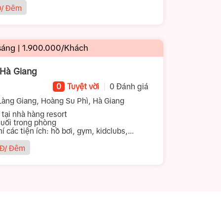
/ Đêm
áng | 1.900.000/Khách
 Hà Giang
0
Tuyệt vời
0 Đánh giá
àng Giang, Hoàng Su Phì, Hà Giang
 tại nhà hàng resort
suối trong phòng
 các tiện ích: hồ bơi, gym, kidclubs,...
Đ/ Đêm