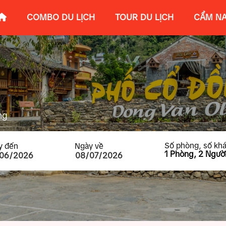
COMBO DU LỊCH
TOUR DU LỊCH
CẨM NA
ng
Số phòng, số kh
y đến
Ngày về
1
Phòng,
2
Người
Số phòng
Người lớn
Trẻ em
Em bé