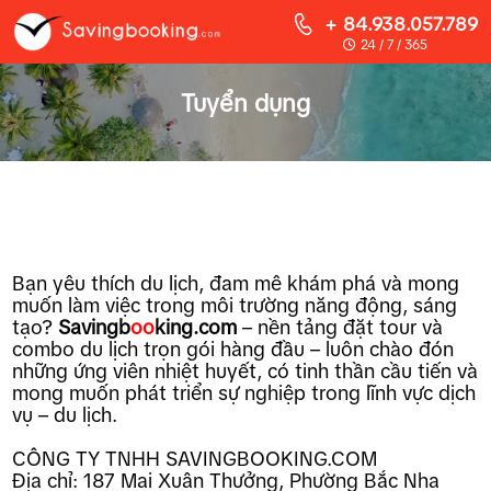
+ 84.938.057.789
24 / 7 / 365
Tuyển dụng
Bạn yêu thích du lịch, đam mê khám phá và mong
muốn làm việc trong môi trường năng động, sáng
tạo?
Savingb
oo
king.com
– nền tảng đặt tour và
combo du lịch trọn gói hàng đầu – luôn chào đón
những ứng viên nhiệt huyết, có tinh thần cầu tiến và
mong muốn phát triển sự nghiệp trong lĩnh vực dịch
vụ – du lịch.
CÔNG TY TNHH SAVINGBOOKING.COM
Địa chỉ: 187 Mai Xuân Thưởng, Phường Bắc Nha