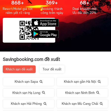
868+
369+
68+
Resort/Hotel giá tốt
Booking thành
Deal khuyến mãi
niêm yết rõ ràng
công trên ngày
Ưu đãi đến 20%
Savingbooking.com đề xuất
Khách sạn đề xuất
Tour đề xuất
Khách sạn Sapa
Khách sạn gần Hà Nội
Khách sạn Hạ Long
Khách sạn Ninh Bình
Khách sạn Hải Phòng
Khách sạn Mù Cang Chải