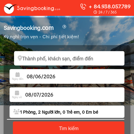
+ 84.938.057.789
24 / 7 / 365
.com
Savingb
oo
king
R
Kỳ nghỉ trọn vẹn - Chi phí tiết kiệm!
Ngày đến
Ngày về
1
Phòng,
2
Người lớn,
0
Trẻ em,
0
Em bé
Số phòng
Tìm kiếm