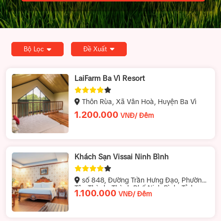
Người lớn
Trẻ em
Em bé
Bộ Lọc
Đề Xuất
LaiFarm Ba Vì Resort
Thôn Rùa, Xã Vân Hoà, Huyện Ba Vì
1.200.000
VNĐ/ Đêm
Khách Sạn Vissai Ninh Bình
số 848, Đường Trần Hưng Đạo, Phường
Tân Thành, Thành Phố Ninh Bình, Tỉnh
1.100.000
VNĐ/ Đêm
Ninh Bình