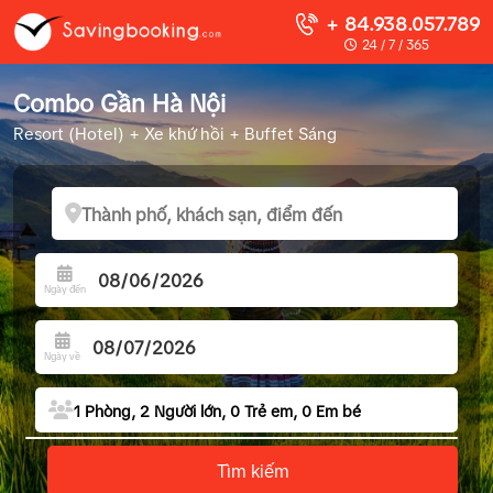
+ 84.938.057.789
24 / 7 / 365
Combo Gần Hà Nội
Resort (Hotel) + Xe khứ hồi + Buffet Sáng
Ngày đến
Ngày về
1
Phòng,
2
Người lớn,
0
Trẻ em,
0
Em bé
Số phòng
Tìm kiếm