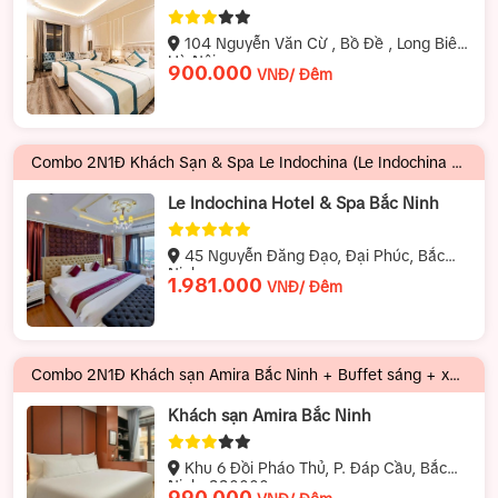
104 Nguyễn Văn Cừ , Bồ Đề , Long Biên,
Hà Nội
900.000
VNĐ/ Đêm
Combo 2N1Đ Khách Sạn & Spa Le Indochina (Le Indochina Hotel & Spa) + Buffet sáng + xe khứ hồi| 1.450.000 VNĐ/ Khách
Le Indochina Hotel & Spa Bắc Ninh
45 Nguyễn Đăng Đạo, Đại Phúc, Bắc
Ninh
1.981.000
VNĐ/ Đêm
Combo 2N1Đ Khách sạn Amira Bắc Ninh + Buffet sáng + xe khứ hồi | 1.000.000 VNĐ/Khách
Khách sạn Amira Bắc Ninh
Khu 6 Đồi Pháo Thủ, P. Đáp Cầu, Bắc
Ninh, 220000