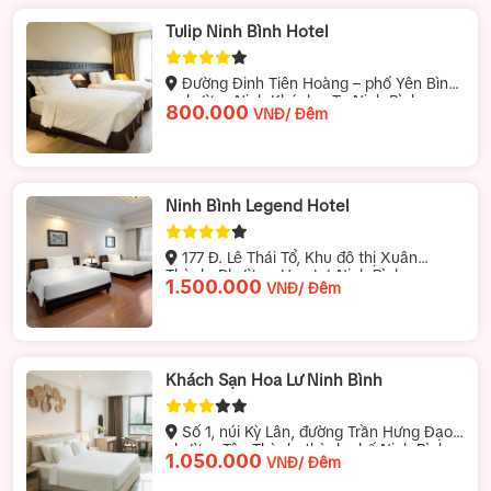
Tulip Ninh Bình Hotel
Đường Đinh Tiên Hoàng – phố Yên Bình
– phường Ninh Khánh – Tp Ninh Bình
800.000
VNĐ/ Đêm
Ninh Bình Legend Hotel
177 Đ. Lê Thái Tổ, Khu đô thị Xuân
Thành, Phường, Hoa Lư, Ninh Bình
1.500.000
VNĐ/ Đêm
Khách Sạn Hoa Lư Ninh Bình
Số 1, núi Kỳ Lân, đường Trần Hưng Đạo,
phường Tân Thành, thành phố Ninh Bình,
1.050.000
VNĐ/ Đêm
tỉnh Ninh Bình