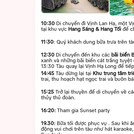
10:30
Di chuyển đi Vịnh Lan Hạ, một Vị
tại khu vực
Hang Sáng & Hang Tối
để c
11:30
: Quý khách dung bữa trưa trên tà
12:30
Di chuyển đến khu các
bãi biển 
xanh và những bãi biển cát trắng tuyệt
13:30 Tàu quay lại Vịnh Hạ Long để tiế
14:45
Tàu dừng lại tại
Khu trung tâm tri
trai, thu hoạch hạt ngọc trai và buôn bá
15:25
Trở lại thuyền để di chuyển về cá
thủy thủ đoàn.
16:20:
Tham gia Sunset party
19.30:
Bữa tối được phục vụ . Sau khi ă
động vui chơi trên tàu như hát karaoke