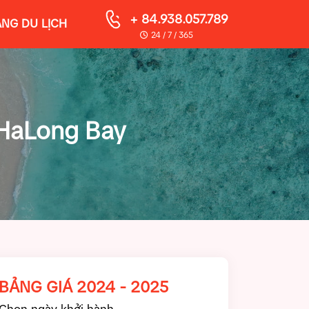
+ 84.938.057.789
NG DU LỊCH
24 / 7 / 365
 HaLong Bay
BẢNG GIÁ 2024 - 2025