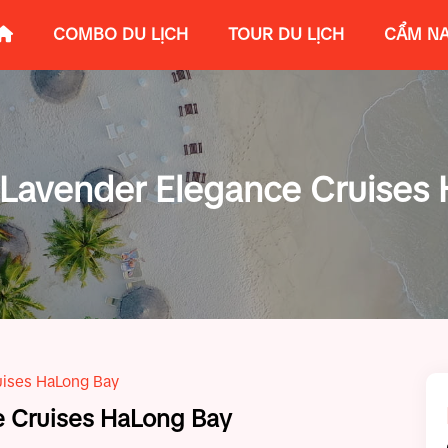
COMBO DU LỊCH
TOUR DU LỊCH
CẨM NA
Lavender Elegance Cruises
uises HaLong Bay
 Cruises HaLong Bay