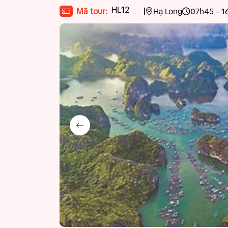
HL12
Mã tour:
Hạ Long
07h45 - 1