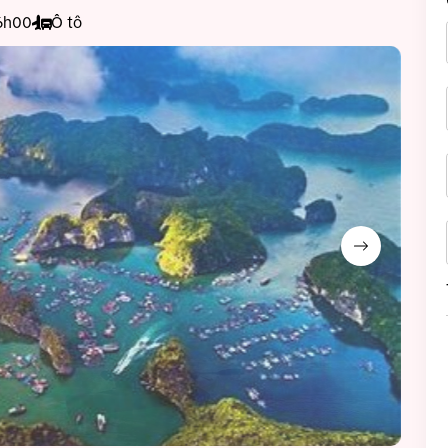
6h00
Ô tô