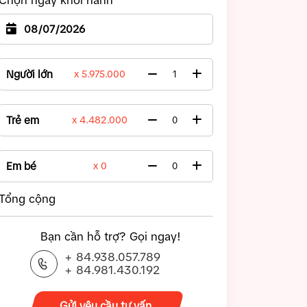
Chọn ngày khởi hành
Người lớn
x 5.975.000
Trẻ em
x 4.482.000
Em bé
x 0
Tổng cộng
Bạn cần hỗ trợ? Gọi ngay!
+ 84.938.057.789
+ 84.981.430.192
Gửi yêu cầu tư vấn