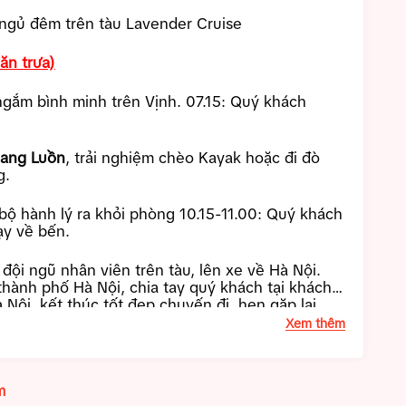
 ngủ đêm trên tàu Lavender Cruise
ăn trưa)
gắm bình minh trên Vịnh. 07.15:
Quý khách
ang Luồn
, trải nghiệm chèo Kayak hoặc đi đò
g.
bộ hành lý ra khỏi phòng 10.15-11.00: Quý khách
ạy về bến.
đội ngũ nhân viên trên tàu, lên xe về Hà Nội.
hành phố Hà Nội, chia tay quý khách tại khách
Nội, kết thúc tốt đẹp chuyến đi, hẹn gặp lại
Xem thêm
m