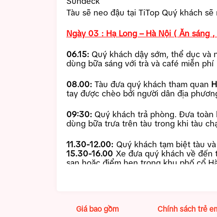
Sundeck
Tàu sẽ neo đậu tại TiTop Quý khách sẽ
Ngày 03 : Hạ Long – Hà Nội ( Ăn sáng , 
06.15:
Quý khách dậy sớm, thể dục và n
dùng bữa sáng với trà và café miễn phí
08.00:
Tàu đưa quý khách tham quan
H
tay được chèo bởi người dân địa phươn
09:30:
Quý khách trả phòng. Đưa toàn 
dùng bữa trưa trên tàu trong khi tàu ch
11.30-12.00:
Quý khách tạm biệt tàu và 
15.30-16.00
Xe đưa quý khách về đến t
sạn hoặc điểm hẹn trong khu phố cổ Hà 
quý khách trong những hành trình sau.
Giá bao gồm
Chính sách trẻ e