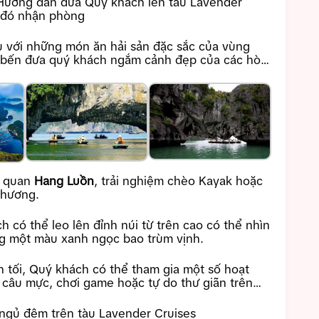
Hướng dẫn đưa Quý khách lên tàu Lavender
u đó nhận phòng
u với những món ăn hải sản đặc sắc của vùng
i bến đưa quý khách ngắm cảnh đẹp của các hòn
m quan
Hang Luồn
, trải nghiệm chèo Kayak hoặc
phương.
h có thể leo lên đỉnh núi từ trên cao có thể nhìn
ng một màu xanh ngọc bao trùm vịnh.
n tối, Quý khách có thể tham gia một số hoạt
, câu mực, chơi game hoặc tự do thư giãn trên
ngủ đêm trên tàu Lavender Cruises