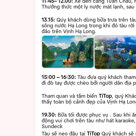
11:45– 12.00:
Xe đến cảng Tuần Châu, 
Thưởng thức một ly nước mát lạnh, sa
13.15:
Qúy khách dùng bữa trưa trên tà
sông nước Hạ Long trong khi đó tàu rờ
đảo trên Vịnh Hạ Long.
15:00 – 16:30:
Tàu đưa quý khách tha
đi đò tay được chèo bởi người dân địa 
Tham quan và tắm biển
TiTop
, quý Khác
thấy toàn bộ cảnh đẹp của Vịnh Hạ Lo
19.30:
Bữa tối được phục vụ . Sau khi ă
động vui chơi trên tàu như hát karaoke
Sundeck
Tàu sẽ neo đậu tại
TiTop
Quý khách sẽ 