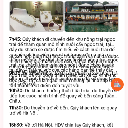
7h45:
Qúy khách di chuyển đến khu nông trại ngọc
trai để thăm quan mô hình nuôi cấy ngọc trai, tại
đây du khách sẽ được tìm hiểu về cách nuôi trai để
tạo nên những viên ngọc trai trang sức có giá trị
Sự kết hợp giữa mặt nước trong xanh và núi đá được
thẩm mỹ cao. Sau khi thăm quan khu nông trại ngọc
thiên nhiên tạo thành độc đáo, tất cả tạo nên một
trai, du khách tham gia vào hoạt động chèo kayak
cảnh đẹp ấn tượng khiến bất kỳ ai cũng phải ngạc
tại đây – Tại khu vực của các hang bạn sẽ thấy các
nhiên khi nhìn thấy.
9h30:
Du khách quay trở lại du thuyền Cozy Bay, trả
ngọn núi đá vôi được thiên nhiên cắt xẻ với hình thù
phòng, thanh toán dịch vụ đồ uống đã sử dụng trên
độc đáo, tất cả là ngẫu nhiên nhưng lại như sắp đặt
tàu ( nếu có).
tạo thành một điểm đến tuyệt vời.
10h30:
Du khách thưởng thức bữa trưa, du thuyền sẽ
tiếp tục cuộc hành trình để quay về bến cảng Tuần
Châu.
11h30:
Du thuyền trở về bến. Qúy khách lên xe quay
trở về Hà Nội.
15h30:
Về tời Hà Nội. HDV chia tay Qúy khách, kết