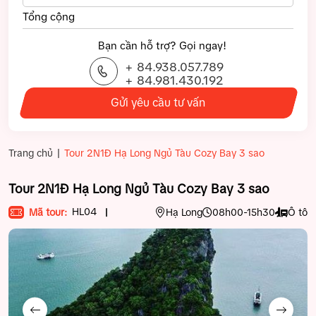
Tổng cộng
Bạn cần hỗ trợ? Gọi ngay!
+ 84.938.057.789
+ 84.981.430.192
Gửi yêu cầu tư vấn
|
Trang chủ
Tour 2N1Đ Hạ Long Ngủ Tàu Cozy Bay 3 sao
Tour 2N1Đ Hạ Long Ngủ Tàu Cozy Bay 3 sao
HL04
Mã tour:
Hạ Long
08h00-15h30
Ô tô