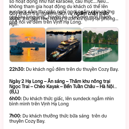
số hoạt động như hát karaoke, câu mực….Nếu
không tham gia hoạt động du khách có thể lên
sundeck nằm thư giãn,nghỉ ngơi ngắm nhìn những
Qúy khách trải nghiệm dịch vụ
Ngâm chân thảo
con tàu lung linh,, huyền ảo – tạo nên một thành
dược
, thư giãn nhẹ nhàng trước khi quay lại phòng
phố nổi về đêm trên Vịnh Hạ Long.
ngủ.
22h30:
Du khách ngủ đêm trên du thuyền Cozy Bay.
Ngày 2 Hạ Long – Ăn sáng – Thăm khu nông trại
Ngọc Trai – Chèo Kayak – Bến Tuần Châu – Hà Nội
(B,L)
6h00:
Du khách thức giấc, lên sundeck ngắm nhìn
bình mình trên Vịnh Hạ Long
7h00:
Du khách thưởng thức bữa sáng trên du
thuyền Cozy Bay.