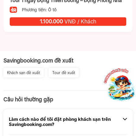
Tour 1 ngày Động Thiên Đường – Động Phong Nha
Phương tiện: Ô tô
1.100.000
VNĐ / Khách
Savingbooking.com đề xuất
Khách sạn đề xuất
Tour đề xuất
Khách sạn Sapa
Tour 1 Ngày Động Thiên Đường
Khách sạn gần Hà Nội
Câu hỏi thường gặp
Khách sạn Hạ Long
Tour 5N4Đ Hà Nội – Bali – Hà Nội
Khách sạn Ninh Bình
Khách sạn Hải Phòng
Tour 5N4Đ Cao Hùng – Đài Trung – Đài Bắc
Khách sạn Mù Cang Chải
Làm cách nào để tôi đặt phòng khách sạn trên
Savingbooking.com?
Khách sạn Hà Giang
Tour 1 ngày Động Thiên Đường
Khách sạn Cao Bằng