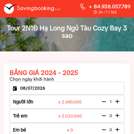
+ 84.938.057.789
24 / 7 / 365
Tour 2N1Đ Hạ Long Ngủ Tàu Cozy Bay 3
sao
BẢNG GIÁ 2024 - 2025
Chọn ngày khởi hành
Người lớn
x 2.690.000
Trẻ em
x 2.020.000
Em bé
x 0