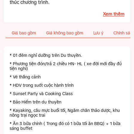
thúc chương trình.
Xem thêm
Giá bao gồm
Giá không bao gồm
Lưu ý
Chính sách
* 01 đêm nghỉ dưỡng trên Du thuyền.
* Phương tiện đón/trả 2 chiều HN- HL ( xe đời mới đầy đủ
tiện nghi)
* Vé thắng cảnh
* HDV trong suốt cuộc hành trình
* Sunset Party và Cooking Class
* Bảo Hiểm trên du thuyền
* Kayaking, câu mực buổi tối, Ngâm chân thảo dược, khu
nông trại ngọc trai
* Ăn 3 bữa chính ( Trong đó có 1 bữa tối ăn BBQ) + 1 bữa
sáng buffet