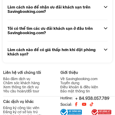
Khách sạn Mộc Châu
Tour 1 Ngày Động Phong Nha
Khách sạn Sầm Sơn
Làm cách nào để nhận ưu đãi khách sạn trên
Savingbooking.com?
Khách sạn Cửa Lò
Khách sạn Thiên Cầm
Khách sạn Quảng Bình
Khách sạn Huế
Tôi có thể tìm các ưu đãi khách sạn ở đâu trên
Savingbooking.com?
Khách sạn Đà Nẵng
Khách sạn Hội An
Làm cách nào để có giá thấp hơn khi đặt phòng
Khách sạn Quy Nhơn
Khách sạn Phú Yên
khách sạn?
Khách sạn Nha Trang
Khách sạn gần Hồ Chí Minh
Liên hệ với chúng tôi
Giới thiệu
Khách sạn gần Đà Lạt
Khách sạn gần Phú Quốc
Bảo đảm dịch vụ
Về Savingbooking.com
Chăm sóc khách hàng
Tuyển dụng
Khách sạn gần Cần Thơ
Khách sạn gần Cà Mau
Xem thông tin dịch vụ
Điều khoản & điều kiện
Yêu cầu hoàn/đổi tour
Bảo mật thông tin
Hotline:
+ 84.938.057.789
Các dịch vụ khác
Social:
Đăng ký cộng tác viên
Đăng ký cơ sở lưu trú