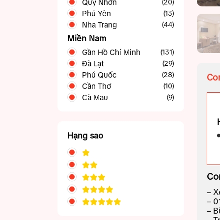
Quy Nhơn
(20)
Phú Yên
(13)
Nha Trang
(44)
Miền Nam
Gần Hồ Chí Minh
(131)
Đà Lạt
Phan Thiết Mũi Né
(42)
(29)
Phú Quốc
Tây Ninh
(28)
(5)
Com
Cần Thơ
Vũng Tàu
(39)
(10)
Cà Mau
(9)
Hạng sao
Co
– X
– 0
– B