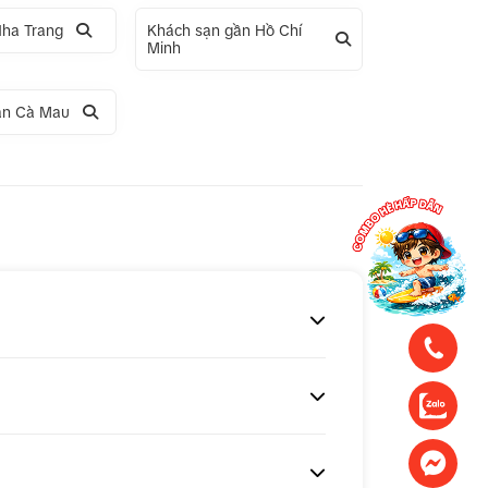
Nha Trang
Khách sạn gần Hồ Chí
Minh
ần Cà Mau
ng
Tour 1 ngày Động Thiên Đường