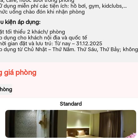
rà, cafe, nước suối trong phòng
ử dụng miễn phí các tiện ích: hồ bơi, gym, kidclubs,…
hức uống chào đón khi nhận phòng
u kiện áp dụng:
ặt tối thiểu 2 khách/ phòng
p dụng cho khách nội địa và quốc tế
hời gian đặt và lưu trú: Từ nay – 31.12.2025
p dụng từ Chủ Nhật – Thứ Năm. Thứ Sáu, Thứ Bảy; không 
 giá phòng
phòng
Standard