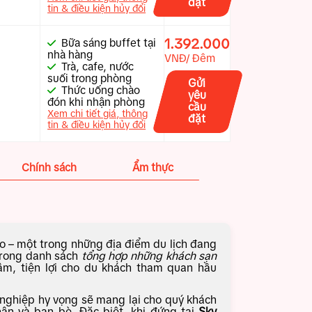
đặt
tin & điều kiện hủy đổi
1.392.000
Bữa sáng buffet tại
nhà hàng
VNĐ/ Đêm
Trà, cafe, nước
suối trong phòng
Gửi
Thức uống chào
yêu
đón khi nhận phòng
cầu
Xem chi tiết giá, thông
đặt
tin & điều kiện hủy đổi
Chính sách
Ẩm thực
ảo – một trong những địa điểm du lịch đang
trong danh sách
tổng hợp những khách sạn
m, tiện lợi cho du khách tham quan hầu
 nghiệp hy vọng sẽ mang lại cho quý khách
hân và bạn bè. Đặc biệt, khi đứng tại
Sky