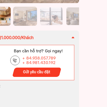
|1.000.000/Khách
Bạn cần hỗ trợ? Gọi ngay!
+ 84.938.057.789
+ 84.981.430.192
Gửi yêu cầu đặt
: