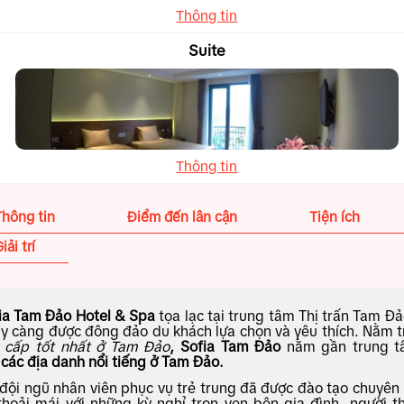
Thông tin
Suite
Thông tin
Thông tin
Điểm đến lân cận
Tiện ích
iải trí
ia Tam Đảo Hotel & Spa
tọa lạc tại trung tâm Thị trấn Tam Đ
y càng được đông đảo du khách lựa chọn và yêu thích. Nằm 
 cấp tốt nhất ở Tam Đảo
,
Sofia Tam Đảo
nằm gần trung tâ
t
các địa danh nổi tiếng ở Tam Đảo.
 đội ngũ nhân viên phục vụ trẻ trung đã được đào tạo chuyên
thoải mái với những kỳ nghỉ trọn vẹn bên gia đình, người t