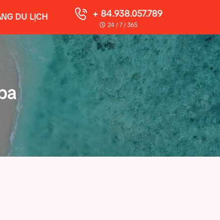
+ 84.938.057.789
NG DU LỊCH
24 / 7 / 365
pa