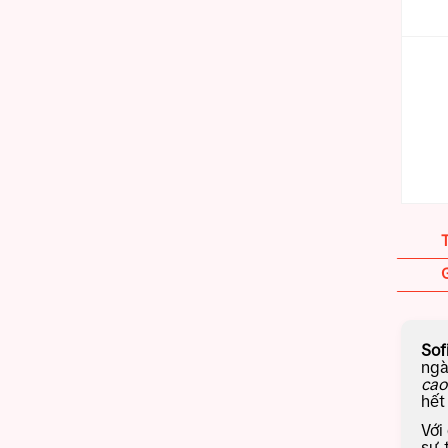
G
Sof
ngà
cao
hế
Với
sự 