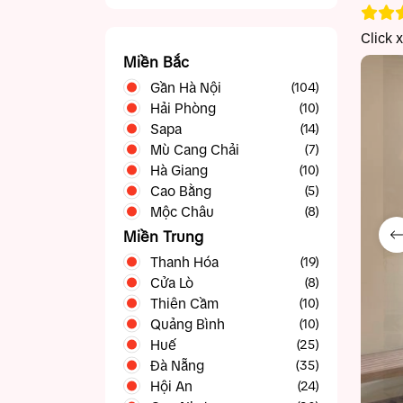
Click 
Miền Bắc
Gần Hà Nội
(104)
Hải Phòng
Ba Vì
(10)
(5)
Sapa
Bắc Ninh
(14)
(5)
Mù Cang Chải
Chương Mỹ
(4)
(7)
Hà Giang
Gia Lâm
(10)
(3)
Cao Bằng
Hạ Long
(23)
(5)
Mộc Châu
Hòa Bình
(11)
(8)
Ninh Bình
(19)
Miền Trung
Sóc Sơn
(5)
Thanh Hóa
(19)
Sơn Tây
(5)
Cửa Lò
(8)
Thạch Thất
(4)
Thiên Cầm
(10)
Vĩnh Phúc
(15)
Quảng Bình
(10)
Huế
(25)
Đà Nẵng
(35)
Hội An
(24)