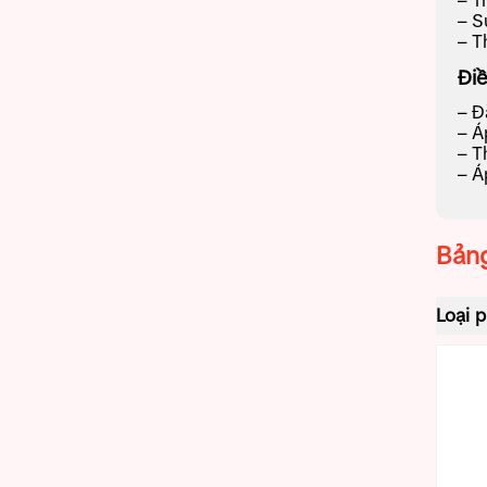
– T
– S
– T
Điề
– Đ
– Á
– T
– Á
Bảng
Loại 