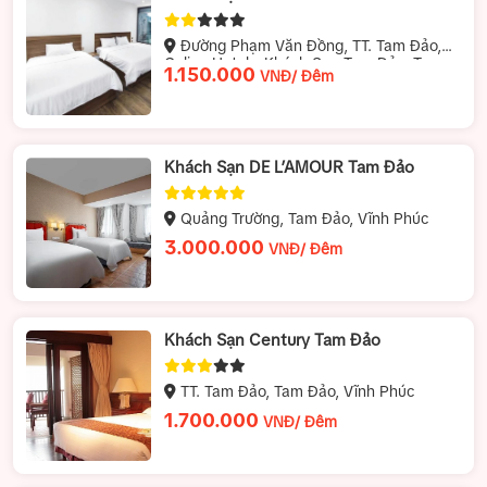
Đường Phạm Văn Đồng, TT. Tam Đảo,
Celina Hotel - Khách Sạn Tam Đảo, Tam
1.150.000
VNĐ/ Đêm
Đảo, Tam Đảo (Vĩnh Phúc), Việt Nam
Khách Sạn DE L’AMOUR Tam Đảo
Quảng Trường, Tam Đảo, Vĩnh Phúc
3.000.000
VNĐ/ Đêm
Khách Sạn Century Tam Đảo
TT. Tam Đảo, Tam Đảo, Vĩnh Phúc
1.700.000
VNĐ/ Đêm