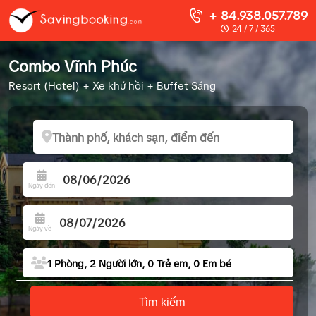
+ 84.938.057.789
24 / 7 / 365
Combo Vĩnh Phúc
Resort (Hotel) + Xe khứ hồi + Buffet Sáng
Ngày đến
Ngày về
1
Phòng,
2
Người lớn,
0
Trẻ em,
0
Em bé
Số phòng
Tìm kiếm