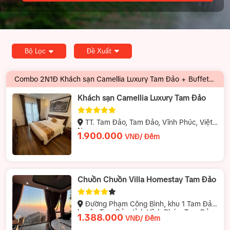
Người lớn
Trẻ em
Em bé
Bộ Lọc
Đề Xuất
Combo 2N1Đ Khách sạn Camellia Luxury Tam Đảo + Buffet sáng| 1.000.000 VNĐ/ Khách
Khách sạn Camellia Luxury Tam Đảo
TT. Tam Đảo, Tam Đảo, Vĩnh Phúc, Việt
Nam
1.900.000
VNĐ/ Đêm
Chuồn Chuồn Villa Homestay Tam Đảo
Đường Phạm Công Bình, khu 1 Tam Đảo,
huyện Tam Đảo, tỉnh Vĩnh Phúc, Tam Đảo,
1.388.000
VNĐ/ Đêm
Tam Đảo (Vĩnh Phúc)