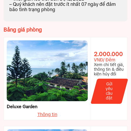
– Quý khách nên đặt trước ít nhất 07 ngày để đảm
bảo tình trạng phòng
Bảng giá phòng
2.000.000
VNĐ/ Đêm
Xem chi tiết giá,
thông tin & điều
kiện hủy đổi
Gửi
yêu
cầu
đặt
Deluxe Garden
Thông tin