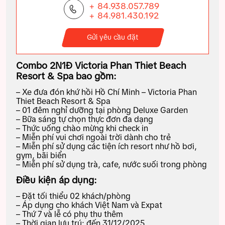
+ 84.938.057.789
+ 84.981.430.192
Gửi yêu cầu đặt
Combo 2N1Đ Victoria Phan Thiet Beach
Resort & Spa bao gồm:
– Xe đưa đón khứ hồi Hồ Chí Minh – Victoria Phan
Thiet Beach Resort & Spa
– 01 đêm nghỉ dưỡng tại phòng Deluxe Garden
– Bữa sáng tự chọn thực đơn đa dạng
– Thức uống chào mừng khi check in
– Miễn phí vui chơi ngoài trời dành cho trẻ
– Miễn phí sử dụng các tiện ích resort như hồ bơi,
gym, bãi biển
– Miễn phí sử dụng trà, cafe, nước suối trong phòng
Điều kiện áp dụng:
– Đặt tối thiểu 02 khách/phòng
– Áp dụng cho khách Việt Nam và Expat
– Thứ 7 và lễ có phụ thu thêm
– Thời gian lưu trú: đến 31/12/2025