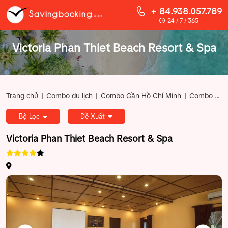
+ 84.938.057.789
24 / 7 / 365
Victoria Phan Thiet Beach Resort & Spa
|
|
|
Trang chủ
Combo du lịch
Combo Gần Hồ Chí Minh
Combo Phan Thiết Mũi Né
Bộ Lọc
Đề Xuất
Victoria Phan Thiet Beach Resort & Spa