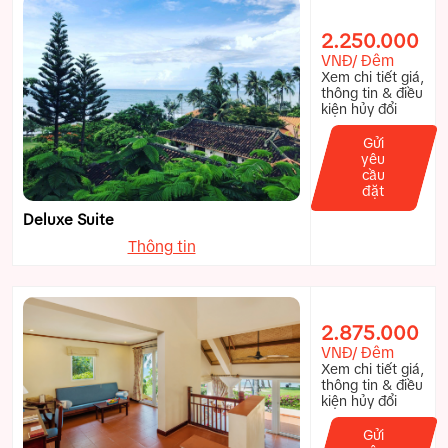
2.250.000
VNĐ/ Đêm
Xem chi tiết giá,
thông tin & điều
kiện hủy đổi
Gửi
yêu
cầu
đặt
Deluxe Suite
Thông tin
2.875.000
VNĐ/ Đêm
Xem chi tiết giá,
thông tin & điều
kiện hủy đổi
Gửi