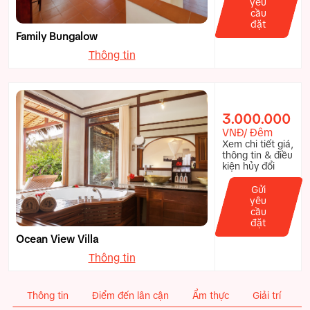
yêu
cầu
đặt
Family Bungalow
Thông tin
3.000.000
VNĐ/ Đêm
Xem chi tiết giá,
thông tin & điều
kiện hủy đổi
Gửi
yêu
cầu
đặt
Ocean View Villa
Thông tin
Thông tin
Điểm đến lân cận
Ẩm thực
Giải trí
T