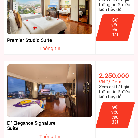
thông tin & điều
kiện hủy đổi
Gửi
yêu
cầu
đặt
Premier Studio Suite
Thông tin
2.250.000
VNĐ/ Đêm
Xem chi tiết giá,
thông tin & điều
kiện hủy đổi
Gửi
yêu
cầu
đặt
D’ Elegance Signature
Suite
Thông tin