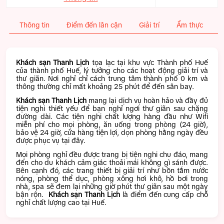
Thông tin
Điểm đến lân cận
Giải trí
Ẩm thực
T
Khách sạn Thanh Lịch
tọa lạc tại khu vực Thành phố Huế
của thành phố Huế, lý tưởng cho các hoạt động giải trí và
thư giãn. Nơi nghỉ chỉ cách trung tâm thành phố 0 km và
thông thường chỉ mất khoảng 25 phút để đến sân bay.
Khách sạn Thanh Lịch
mang lại dịch vụ hoàn hảo và đầy đủ
tiện nghi thiết yếu để bạn nghỉ ngơi thư giãn sau chặng
đường dài. Các tiện nghi chất lượng hàng đầu như Wifi
miễn phí cho mọi phòng, ăn uống trong phòng (24 giờ),
bảo vệ 24 giờ, cửa hàng tiện lợi, dọn phòng hằng ngày đều
được phục vụ tại đây.
Mọi phòng nghỉ đều được trang bị tiện nghi chu đáo, mang
đến cho du khách cảm giác thoải mái không gì sánh được.
Bên cạnh đó, các trang thiết bị giải trí như bồn tắm nước
nóng, phòng thể dục, phòng xông hơi khô, hồ bơi trong
nhà, spa sẽ đem lại những giờ phút thư giãn sau một ngày
bận rộn.
Khách sạn Thanh Lịch
là điểm đến cung cấp chỗ
nghỉ chất lượng cao tại Huế.