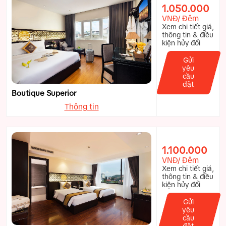
1.050.000
VNĐ/ Đêm
Xem chi tiết giá,
thông tin & điều
kiện hủy đổi
Gửi
yêu
cầu
đặt
Boutique Superior
Thông tin
1.100.000
VNĐ/ Đêm
Xem chi tiết giá,
thông tin & điều
kiện hủy đổi
Gửi
yêu
cầu
đặt