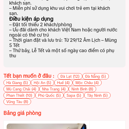
khách sạn.
– Miễn phí sử dụng khu vui chơi trẻ em tại khách
sạn.
Điều kiện áp dụng
– Đặt tối thiểu 2 khách/phòng
– Ưu đãi dành cho khách Việt Nam hoặc người nước
ngoài có thẻ cư trú
– Thời gian đặt và lưu trú: Từ 29/12 Âm Lịch – Mùng
5 Tết
– Thứ bảy, Lễ Tết và một số ngày cao điểm có phụ
thu
Tết bạn muốn ở đâu :
(12)
(5)
Đà Lạt
Đà Nẵng
(5)
(5)
(4)
(4)
Hà Giang
Hội An
Huế
Mộc Châu
(4)
(4)
(8)
Mù Cang Chải
Nha Trang
Ninh Bình
(10)
(5)
(5)
(5)
Phan Thiết
Phú Quốc
Sapa
Tây Ninh
(8)
Vũng Tàu
Bảng giá phòng