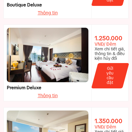
Boutique Deluxe
Thông tin
1.250.000
VNĐ/ Đêm
Xem chi tiết giá,
thông tin & điều
kiện hủy đổi
Gửi
yêu
cầu
đặt
Premium Deluxe
Thông tin
1.350.000
VNĐ/ Đêm
Xem chi tiết giá,