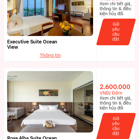
Xem chi tiết giá,
thông tin & điều
kiện hủy đổi
Gửi
yêu
cầu
đặt
Executive Suite Ocean
View
Thông tin
2.600.000
VNĐ/ Đêm
Xem chi tiết giá,
thông tin & điều
kiện hủy đổi
Gửi
yêu
cầu
đặt
Rosa Alba Suite Ocean