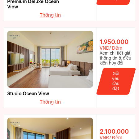
Premium Deluxe Ocean
View
Thông tin
1.950.000
VNĐ/ Đêm
Xem chi tiết giá,
thông tin & điều
kiện hủy đổi
Gửi
yêu
cầu
đặt
Studio Ocean View
Thông tin
2.100.000
VNĐ/ Đêm