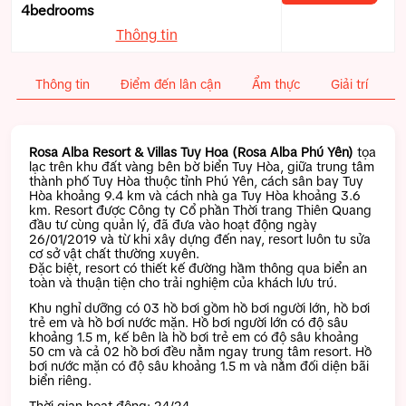
4bedrooms
Thông tin
Thông tin
Điểm đến lân cận
Ẩm thực
Giải trí
T
Rosa Alba Resort & Villas Tuy Hoa (Rosa Alba Phú Yên)
tọa
lạc trên khu đất vàng bên bờ biển Tuy Hòa, giữa trung tâm
thành phố Tuy Hòa thuộc tỉnh Phú Yên, cách sân bay Tuy
Hòa khoảng 9.4 km và cách nhà ga Tuy Hòa khoảng 3.6
km. Resort được Công ty Cổ phần Thời trang Thiên Quang
đầu tư cùng quản lý, đã đưa vào hoạt động ngày
26/01/2019 và từ khi xây dựng đến nay, resort luôn tu sửa
cơ sở vật chất thường xuyên.
Đặc biệt, resort có thiết kế đường hầm thông qua biển an
toàn và thuận tiện cho trải nghiệm của khách lưu trú.
Khu nghỉ dưỡng có 03 hồ bơi gồm hồ bơi người lớn, hồ bơi
trẻ em và hồ bơi nước mặn. Hồ bơi người lớn có độ sâu
khoảng 1.5 m, kế bên là hồ bơi trẻ em có độ sâu khoảng
50 cm và cả 02 hồ bơi đều nằm ngay trung tâm resort. Hồ
bơi nước mặn có độ sâu khoảng 1.5 m và nằm đối diện bãi
biển riêng.
Thời gian hoạt động: 24/24.