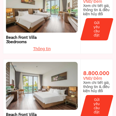
VNĐ/ Đêm
Xem chi tiết giá,
thông tin & điều
kiện hủy đổi
Gửi
yêu
cầu
đặt
Beach Front Villa
3bedrooms
Thông tin
8.800.000
VNĐ/ Đêm
Xem chi tiết giá,
thông tin & điều
kiện hủy đổi
Gửi
yêu
cầu
đặt
Beach Front Villa