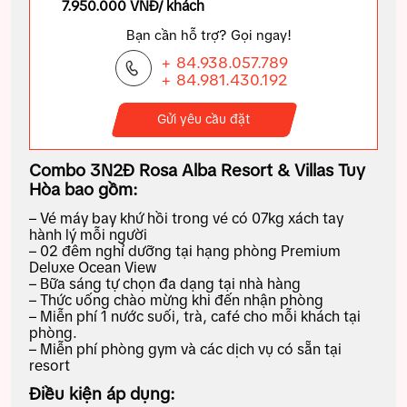
7.950.000 VNĐ/ khách
Bạn cần hỗ trợ? Gọi ngay!
+ 84.938.057.789
+ 84.981.430.192
Gửi yêu cầu đặt
Combo 3N2Đ Rosa Alba Resort & Villas Tuy
Hòa bao gồm:
– Vé máy bay khứ hồi trong vé có 07kg xách tay
hành lý mỗi người
– 02 đêm nghỉ dưỡng tại hạng phòng Premium
Deluxe Ocean View
– Bữa sáng tự chọn đa dạng tại nhà hàng
– Thức uống chào mừng khi đến nhận phòng
– Miễn phí 1 nước suối, trà, café cho mỗi khách tại
phòng.
– Miễn phí phòng gym và các dịch vụ có sẵn tại
resort
Điều kiện áp dụng: