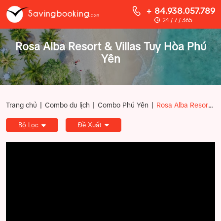
+ 84.938.057.789
24 / 7 / 365
Rosa Alba Resort & Villas Tuy Hòa Phú
Yên
|
|
|
Trang chủ
Combo du lịch
Combo Phú Yên
Rosa Alba Resort & Villas Tuy Hòa Phú Yên
Bộ Lọc
Đề Xuất