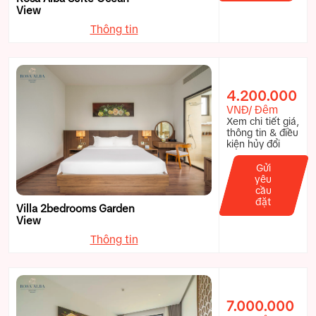
View
Thông tin
4.200.000
VNĐ/ Đêm
Xem chi tiết giá,
thông tin & điều
kiện hủy đổi
Gửi
yêu
cầu
đặt
Villa 2bedrooms Garden
View
Thông tin
7.000.000