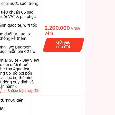
2 chai nước suối trong
 tiêu chuẩn 05 sao
huế: VAT & phí phục
ình quốc tế, wifi tốc
2.200.000
VNĐ/
Đêm
em dưới 06 tuổi ở
không kê thêm
Gửi yêu
cầu đặt
hòng Two Bedroom
ược miễn phí 02 trẻ
tial Suite - Bay View
ẻ em dưới 6 tuổi.
The Lux Aquatica
ng 06, hồ bơi bốn
câu lạc bộ thể hình
ạt động quy định và
vận hành).
g tin & điều kiện hủy đổi
 từ 11:00 đến
tiêu