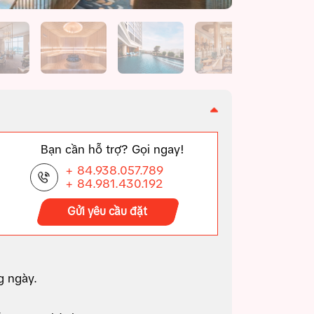
Bạn cần hỗ trợ? Gọi ngay!
+ 84.938.057.789
+ 84.981.430.192
Gửi yêu cầu đặt
g ngày.