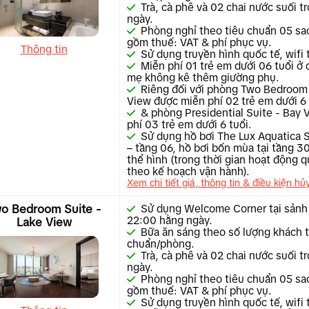
Trà, cà phê và 02 chai nước suối 
ngày.
Phòng nghỉ theo tiêu chuẩn 05 sa
gồm thuế: VAT & phí phục vụ.
Thông tin
Sử dụng truyền hình quốc tế, wifi 
Miễn phí 01 trẻ em dưới 06 tuổi ở
mẹ không kê thêm giường phụ.
Riêng đối với phòng Two Bedroom 
View được miễn phí 02 trẻ em dưới 6 
& phòng Presidential Suite - Bay
phí 03 trẻ em dưới 6 tuổi.
Sử dụng hồ bơi The Lux Aquatica
– tầng 06, hồ bơi bốn mùa tại tầng 30
thể hình (trong thời gian hoạt động q
theo kế hoạch vận hành).
Xem chi tiết giá, thông tin & điều kiện hủ
o Bedroom Suite -
Sử dụng Welcome Corner tại sảnh
22:00 hằng ngày.
Lake View
Bữa ăn sáng theo số lượng khách 
chuẩn/phòng.
Trà, cà phê và 02 chai nước suối 
ngày.
Phòng nghỉ theo tiêu chuẩn 05 sa
gồm thuế: VAT & phí phục vụ.
Sử dụng truyền hình quốc tế, wifi 