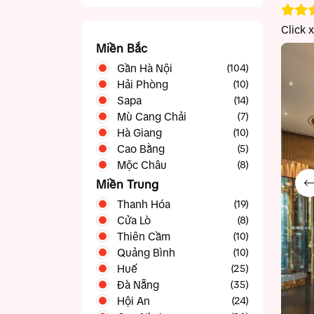
Click 
Miền Bắc
Gần Hà Nội
(104)
Hải Phòng
Ba Vì
(10)
(5)
Sapa
Bắc Ninh
(14)
(5)
Mù Cang Chải
Chương Mỹ
(4)
(7)
Hà Giang
Gia Lâm
(10)
(3)
Cao Bằng
Hạ Long
(23)
(5)
Mộc Châu
Hòa Bình
(11)
(8)
Ninh Bình
(19)
Miền Trung
Sóc Sơn
(5)
Thanh Hóa
(19)
Sơn Tây
(5)
Cửa Lò
(8)
Thạch Thất
(4)
Thiên Cầm
(10)
Vĩnh Phúc
(15)
Quảng Bình
(10)
Huế
(25)
Đà Nẵng
(35)
Hội An
(24)