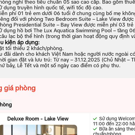
hòng nghỉ theo tiêu chuẩn 05 sao cao cấp. Bao gồm thuế
ử dụng truyền hình quốc tế, wifi tốc độ cao.
iễn phí 01 trẻ em dưới 06 tuổi ở chung cùng bố mẹ khôn
iêng đối với phòng Two Bedroom Suite – Lake View được 
hòng Presidential Suite – Bay View được miễn phí 03 trẻ 
ử dụng hồ bơi The Lux Aquatica Swimming Pool – tầng 06
câu lạc bộ thể hình (trong thời gian hoạt động quy định 
u kiện áp dụng:
ặt tối thiểu 2 khách/phòng.
u đãi dành cho khách Việt Nam hoặc người nước ngoài có 
hời gian đặt và lưu trú: Từ nay – 31.12.2025 (Chủ Nhật – T
hứ bảy, Lễ Tết và một số ngày cao điểm có phụ thu.
 giá phòng
phòng
Deluxe Room - Lake View
Sử dụng Welcome
11:00 đến 22:00 hằ
Bữa ăn sáng theo
chuẩn/phòng.