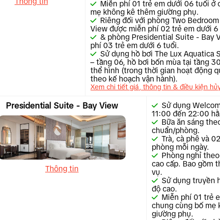
Thông tin
Miễn phí 01 trẻ em dưới 06 tuổi ở
mẹ không kê thêm giường phụ.
Riêng đối với phòng Two Bedroom 
View được miễn phí 02 trẻ em dưới 6 
& phòng Presidential Suite - Bay
phí 03 trẻ em dưới 6 tuổi.
Sử dụng hồ bơi The Lux Aquatica
– tầng 06, hồ bơi bốn mùa tại tầng 30
thể hình (trong thời gian hoạt động q
theo kế hoạch vận hành).
Xem chi tiết giá, thông tin & điều kiện hủ
Presidential Suite - Bay View
Sử dụng Welcome
11:00 đến 22:00 hằ
Bữa ăn sáng theo
chuẩn/phòng.
Trà, cà phê và 0
phòng mỗi ngày.
Phòng nghỉ theo
cao cấp. Bao gồm t
Thông tin
vụ.
Sử dụng truyền h
độ cao.
Miễn phí 01 trẻ 
chung cùng bố mẹ 
giường phụ.