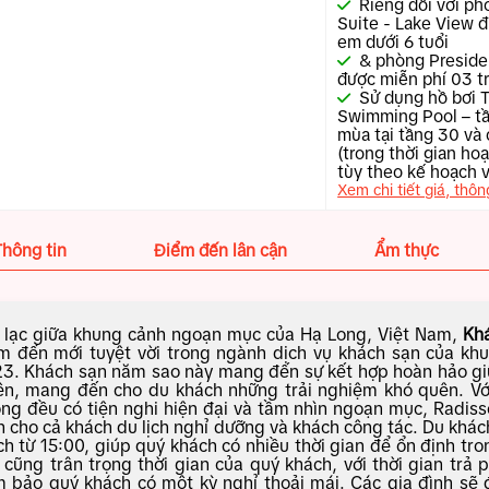
Riêng đối với p
Suite - Lake View đ
em dưới 6 tuổi
& phòng Presiden
được miễn phí 03 tr
Sử dụng hồ bơi 
Swimming Pool – tầ
mùa tại tầng 30 và 
(trong thời gian ho
tùy theo kế hoạch 
Xem chi tiết giá, thôn
Thông tin
Điểm đến lân cận
Ẩm thực
 lạc giữa khung cảnh ngoạn mục của Hạ Long, Việt Nam,
Khá
m đến mới tuyệt vời trong ngành dịch vụ khách sạn của khu
3. Khách sạn năm sao này mang đến sự kết hợp hoàn hảo giữa
ên, mang đến cho du khách những trải nghiệm khó quên. Vớ
ng đều có tiện nghi hiện đại và tầm nhìn ngoạn mục, Radis
h cho cả khách du lịch nghỉ dưỡng và khách công tác. Du khác
h từ 15:00, giúp quý khách có nhiều thời gian để ổn định tr
 cũng trân trọng thời gian của quý khách, với thời gian trả
 bảo quý khách có một kỳ nghỉ thoải mái. Các gia đình sẽ 