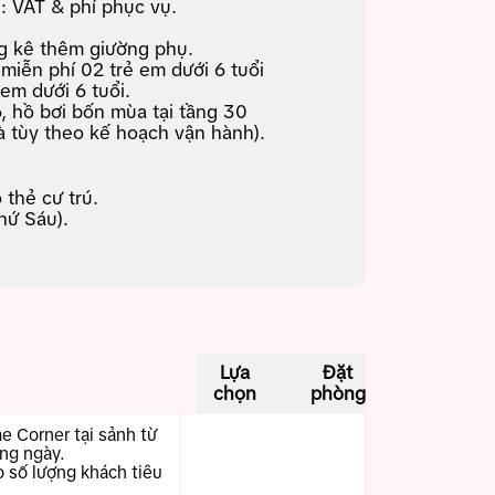
: VAT & phí phục vụ.
g kê thêm giường phụ.
miễn phí 02 trẻ em dưới 6 tuổi
em dưới 6 tuổi.
, hồ bơi bốn mùa tại tầng 30
và tùy theo kế hoạch vận hành).
thẻ cư trú.
hứ Sáu).
Lựa
Đặt
chọn
phòng
 Corner tại sảnh từ
ng ngày.
 số lượng khách tiêu