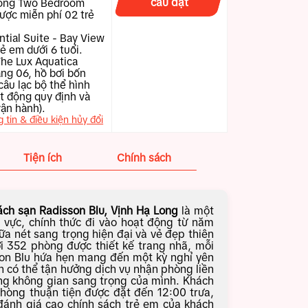
cầu đặt
hòng Two Bedroom
ược miễn phí 02 trẻ
tial Suite - Bay View
ẻ em dưới 6 tuổi.
The Lux Aquatica
ng 06, hồ bơi bốn
câu lạc bộ thể hình
ạt động quy định và
vận hành).
g tin & điều kiện hủy đổi
Tiện ích
Chính sách
ch sạn Radisson Blu, Vịnh Hạ Long
là một
 vực, chính thức đi vào hoạt động từ năm
 nét sang trọng hiện đại và vẻ đẹp thiên
i 352 phòng được thiết kế trang nhã, mỗi
son Blu hứa hẹn mang đến một kỳ nghỉ yên
h có thể tận hưởng dịch vụ nhận phòng liền
ong không gian sang trọng của mình. Khách
 phòng thuận tiện được đặt đến 12:00 trưa,
đánh giá cao chính sách trẻ em của khách