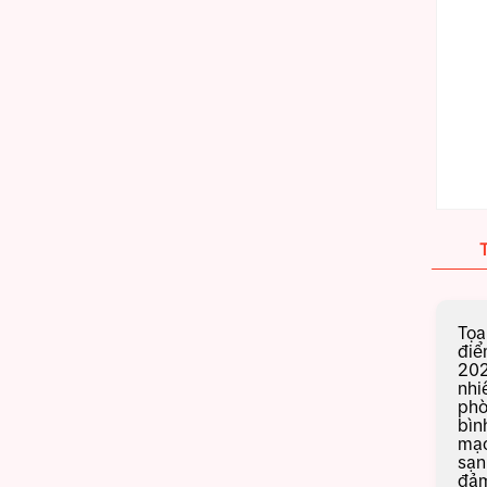
Tọa
điể
202
nhi
phò
bìn
mạc
sạn
đảm