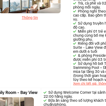
Trà, cà phê và 0
phòng mỗi ngày.
Phòng nghỉ theo
cao cấp. Bao gồm t
Thông tin
vụ.
Sử dụng truyền h
độ cao.
Miễn phí 01 trẻ 
chung cùng bố mẹ 
giường phụ.
Riêng đối với p
Suite - Lake View đ
em dưới 6 tuổi
& phòng Presiden
được miễn phí 03 tr
Sử dụng hồ bơi 
Swimming Pool – tầ
mùa tại tầng 30 và 
(trong thời gian ho
tùy theo kế hoạch 
Xem chi tiết giá, thôn
ily Room - Bay View
Sử dụng Welcome Corner tại sảnh
22:00 hằng ngày.
Bữa ăn sáng theo số lượng khách 
chuẩn/phòng.