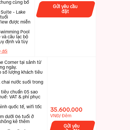
 chung cùng bố
Gửi yêu cầu
đặt
Suite - Lake
tuổi
 View được miễn
 Swimming Pool
 và câu lạc bộ
uy định và tùy
y đổi
 Corner tại sảnh từ
ng ngày.
 số lượng khách tiêu
2 chai nước suối trong
 tiêu chuẩn 05 sao
huế: VAT & phí phục
ình quốc tế, wifi tốc
35.600.000
VNĐ/ Đêm
em dưới 06 tuổi ở
không kê thêm
Gửi yêu