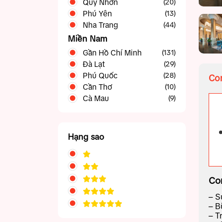
Quy Nhơn
(20)
Phú Yên
(13)
Nha Trang
(44)
Miền Nam
Gần Hồ Chí Minh
(131)
Đà Lạt
Phan Thiết Mũi Né
(42)
(29)
Phú Quốc
Tây Ninh
(28)
(5)
Com
Cần Thơ
Vũng Tàu
(39)
(10)
Cà Mau
(9)
Hạng sao
Co
– S
– B
– T