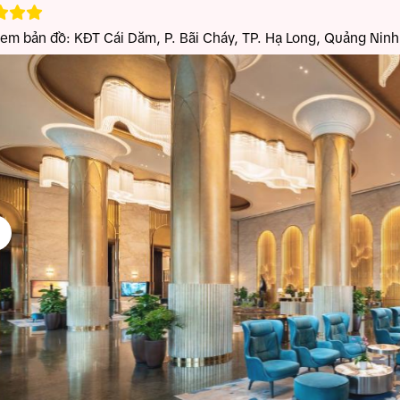
xem bản đồ:
KĐT Cái Dăm, P. Bãi Cháy, TP. Hạ Long, Quảng Ninh