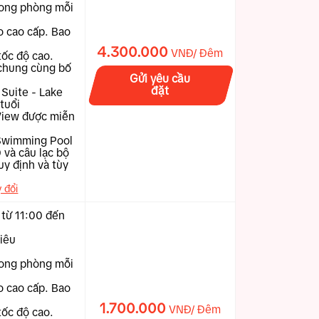
trong phòng mỗi
o cao cấp. Bao
4.300.000
VNĐ/ Đêm
tốc độ cao.
 chung cùng bố
Gửi yêu cầu
đặt
Suite - Lake
tuổi
 View được miễn
 Swimming Pool
 và câu lạc bộ
uy định và tùy
y đổi
 từ 11:00 đến
tiêu
trong phòng mỗi
o cao cấp. Bao
1.700.000
VNĐ/ Đêm
tốc độ cao.