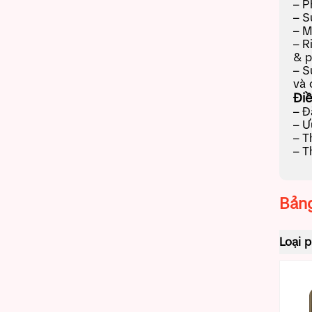
– P
– S
– M
– R
& p
– S
và 
Điề
– Đ
– Ư
– T
– T
Bảng
Loại 