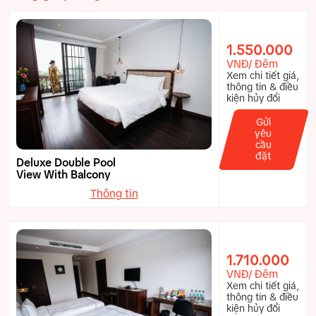
1.550.000
VNĐ/ Đêm
Xem chi tiết giá,
thông tin & điều
kiện hủy đổi
Gửi
yêu
cầu
đặt
Deluxe Double Pool
View With Balcony
Thông tin
1.710.000
VNĐ/ Đêm
Xem chi tiết giá,
thông tin & điều
kiện hủy đổi