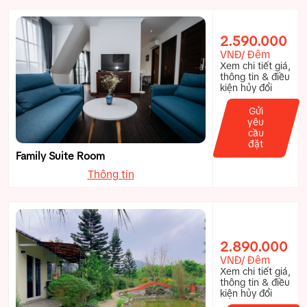
2.590.000
VNĐ/ Đêm
Xem chi tiết giá,
thông tin & điều
kiện hủy đổi
Gửi
yêu
cầu
đặt
Family Suite Room
Thông tin
2.890.000
VNĐ/ Đêm
Xem chi tiết giá,
thông tin & điều
kiện hủy đổi