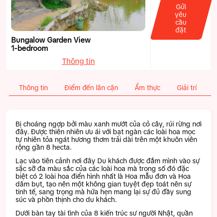
Gửi
yêu
cầu
đặt
Bungalow Garden View
1-bedroom
Thông tin
Thông tin
Điểm đến lân cận
Ẩm thực
Giải trí
C
Bị choáng ngợp bởi màu xanh mướt của cỏ cây, rúi rừng nơi
đây. Được thiên nhiên ưu ái với bạt ngàn các loài hoa mọc
tự nhiên tỏa ngát hương thơm trải dài trên một khuôn viên
rộng gần 8 hecta.
Lạc vào tiên cảnh nơi đây Du khách được đắm mình vào sự
sặc sỡ đa màu sắc của các loài hoa mà trong số đó đặc
biệt có 2 loài hoa điển hình nhất là Hoa mẫu đơn và Hoa
dâm bụt, tạo nên một không gian tuyệt đẹp toát nên sự
tinh tế, sang trọng mà hứa hẹn mang lại sự đủ đầy sung
súc và phồn thịnh cho du khách.
Dưới bàn tay tài tình của 8 kiến trúc sư người Nhật, quần