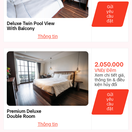
Gửi
yêu
cầu
đặt
Deluxe Twin Pool View
With Balcony
Thông tin
2.050.000
VNĐ/ Đêm
Xem chi tiết giá,
thông tin & điều
kiện hủy đổi
Gửi
yêu
cầu
đặt
Premium Deluxe
Double Room
Thông tin