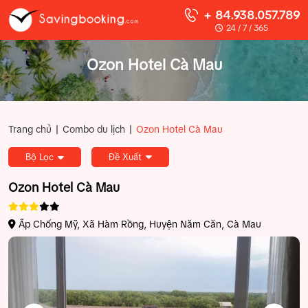
+ 84.938.057.789
24 / 7 / 365
Ozon Hotel Cà Mau
|
|
Trang chủ
Combo du lịch
Ozon Hotel Cà Mau
Bộ Lọc
Đề Xuất
Ozon Hotel Cà Mau
Ấp Chống Mỹ, Xã Hàm Rồng, Huyện Năm Căn, Cà Mau