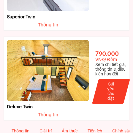
Superior Twin
Thông tin
790.000
VNĐ/ Đêm
Xem chi tiết giá,
thông tin & điều
kiện hủy đổi
Gửi
yêu
cầu
đặt
Deluxe Twin
Thông tin
Thông tin
Giải trí
Ẩm thực
Tiện ích
Chính sác