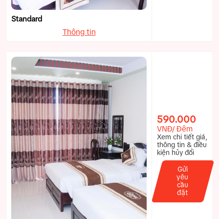
Standard
Thông tin
590.000
VNĐ/ Đêm
Xem chi tiết giá,
thông tin & điều
kiện hủy đổi
Gửi
yêu
cầu
đặt