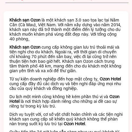
Khách sạn Ozon
là một khách sạn 3.0 sao tọa lạc tại Năm
Căn (Cà Mau), Việt Nam. Với năm xây dựng vào năm 2014,
khách sạn này đã trở thành một điểm đến lý tưởng cho du
khách muốn khám phá vùng đất đẹp này. Với tổng cộng
40 phòng,
Khách sạn Ozon
cung cấp không gian lưu trú thoải mái và
tiện nghi cho du khách. Ngoài ra, với thời gian di chuyển
chỉ khoảng 70 phút đến sân bay, việc đi lại cũng trở nên
thuận tiện hơn bao giờ hết. Khách sạn Ozon cách trung
tâm thành phố 48 km, mang đến cho du khách một không
gian yên tĩnh và xa xôi để thư giãn.
Từ sự kiện doanh nghiệp đến họp mặt công ty,
Ozon Hotel
cung cấp đầy đủ các dịch vụ và tiện nghi đáp ứng mọi nhu
cầu của quý khách và đồng nghiệp.
Du lịch một mình cũng không hề kém phần thú vị và
Ozon
Hotel
là nơi thích hợp dành riêng cho những ai đề cao sự
riêng tư trong kỳ lưu trú.
Dịch vụ tuyệt vời, cơ sở vật chất hoàn chỉnh và các tiện nghi
khách sạn cung cấp sẽ khiến quý khách không thể phàn
nàn trong suốt kỳ lưu trú tại
Ozon Hotel
.