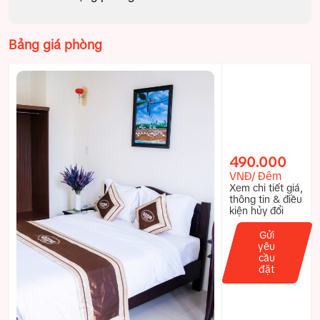
Bảng giá phòng
490.000
VNĐ/ Đêm
Xem chi tiết giá,
thông tin & điều
kiện hủy đổi
Gửi
yêu
cầu
đặt