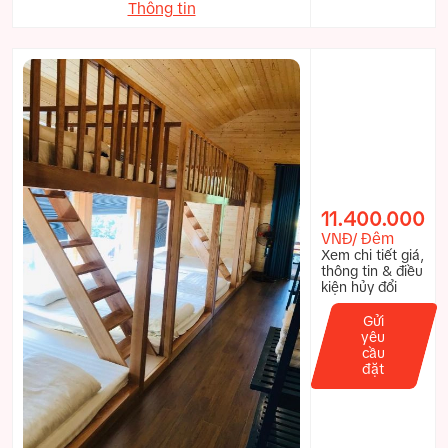
Thông tin
11.400.000
VNĐ/ Đêm
Xem chi tiết giá,
thông tin & điều
kiện hủy đổi
Gửi
yêu
cầu
đặt