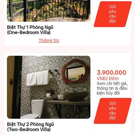
Gửi
yêu
cầu
đặt
Biệt Thự 1 Phòng Ngủ
(One-Bedroom Villa)
Thông tin
3.900.000
VNĐ/ Đêm
Xem chi tiết giá,
thông tin & điều
kiện hủy đổi
Gửi
yêu
cầu
đặt
Biệt Thự 2 Phòng Ngủ
(Two-Bedroom Villa)