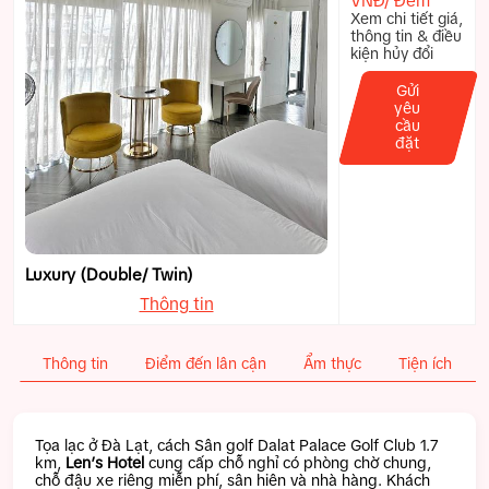
VNĐ/ Đêm
Xem chi tiết giá,
thông tin & điều
kiện hủy đổi
Gửi
yêu
cầu
đặt
Luxury (Double/ Twin)
Thông tin
Thông tin
Điểm đến lân cận
Ẩm thực
Tiện ích
Tọa lạc ở Đà Lạt, cách Sân golf Dalat Palace Golf Club 1.7
km,
Len’s Hotel
cung cấp chỗ nghỉ có phòng chờ chung,
chỗ đậu xe riêng miễn phí, sân hiên và nhà hàng. Khách