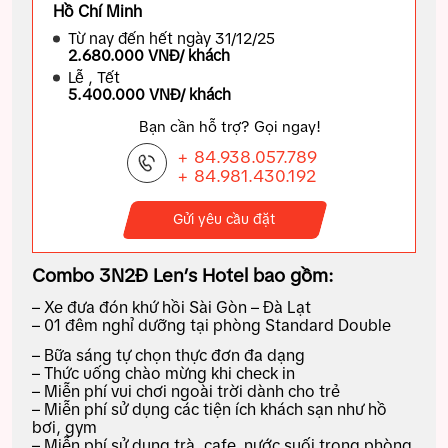
Hồ Chí Minh
Từ nay đến hết ngày 31/12/25
2.680.000 VNĐ/ khách
Lễ , Tết
5.400.000 VNĐ/ khách
Bạn cần hỗ trợ? Gọi ngay!
+ 84.938.057.789
+ 84.981.430.192
Gửi yêu cầu đặt
Combo 3N2Đ Len’s Hotel bao gồm:
– Xe đưa đón khứ hồi Sài Gòn – Đà Lạt
– 01 đêm nghỉ dưỡng tại phòng Standard Double
– Bữa sáng tự chọn thực đơn đa dạng
– Thức uống chào mừng khi check in
– Miễn phí vui chơi ngoài trời dành cho trẻ
– Miễn phí sử dụng các tiện ích khách sạn như hồ
bơi, gym
– Miễn phí sử dụng trà, cafe, nước suối trong phòng