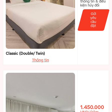
thông tin & điều
kiện hủy đổi
Gửi
yêu
cầu
đặt
Classic (Double/ Twin)
Thông tin
1.450.000