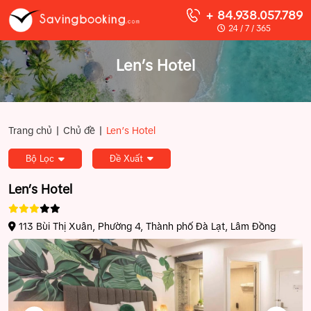
+ 84.938.057.789
24 / 7 / 365
Len’s Hotel
|
|
Trang chủ
Chủ đề
Len’s Hotel
Bộ Lọc
Đề Xuất
Len’s Hotel
113 Bùi Thị Xuân, Phường 4, Thành phố Đà Lạt, Lâm Đồng