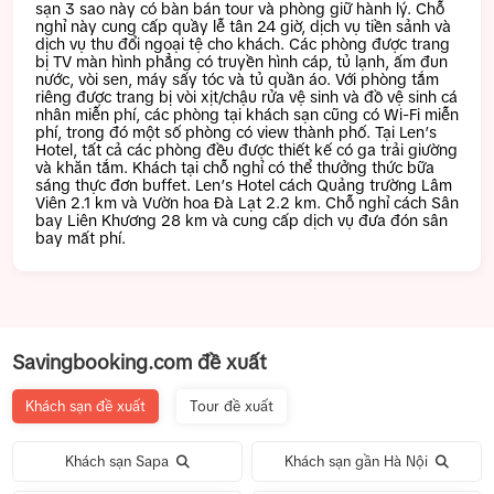
sạn 3 sao này có bàn bán tour và phòng giữ hành lý. Chỗ
nghỉ này cung cấp quầy lễ tân 24 giờ, dịch vụ tiền sảnh và
dịch vụ thu đổi ngoại tệ cho khách. Các phòng được trang
bị TV màn hình phẳng có truyền hình cáp, tủ lạnh, ấm đun
nước, vòi sen, máy sấy tóc và tủ quần áo. Với phòng tắm
riêng được trang bị vòi xịt/chậu rửa vệ sinh và đồ vệ sinh cá
nhân miễn phí, các phòng tại khách sạn cũng có Wi-Fi miễn
phí, trong đó một số phòng có view thành phố. Tại Len’s
Hotel, tất cả các phòng đều được thiết kế có ga trải giường
và khăn tắm. Khách tại chỗ nghỉ có thể thưởng thức bữa
sáng thực đơn buffet. Len’s Hotel cách Quảng trường Lâm
Viên 2.1 km và Vườn hoa Đà Lạt 2.2 km. Chỗ nghỉ cách Sân
bay Liên Khương 28 km và cung cấp dịch vụ đưa đón sân
bay mất phí.
Savingbooking.com đề xuất
Khách sạn đề xuất
Tour đề xuất
Khách sạn Sapa
Khách sạn gần Hà Nội