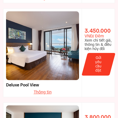
3.450.000
VNĐ/ Đêm
Xem chi tiết giá,
thông tin & điều
kiện hủy đổi
Gửi
yêu
cầu
đặt
Deluxe Pool View
Thông tin
3.800.000