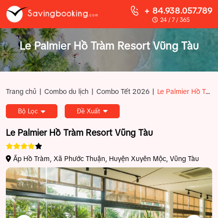
+ 84.938.057.789
24 / 7 / 365
Le Palmier Hồ Tràm Resort Vũng Tàu
|
|
|
Trang chủ
Combo du lịch
Combo Tết 2026
Le Palmier Hồ Tràm Resort Vũng Tàu
Bộ Lọc
Đề Xuất
Le Palmier Hồ Tràm Resort Vũng Tàu
Ấp Hồ Tràm, Xã Phước Thuận, Huyện Xuyên Mộc, Vũng Tàu