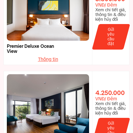
VNĐ/ Đêm
Xem chi tiết giá,
thông tin & điều
kiện hủy đổi
Gửi
yêu
cầu
đặt
Premier Deluxe Ocean
View
Thông tin
4.250.000
VNĐ/ Đêm
Xem chi tiết giá,
thông tin & điều
kiện hủy đổi
Gửi
yêu
cầu