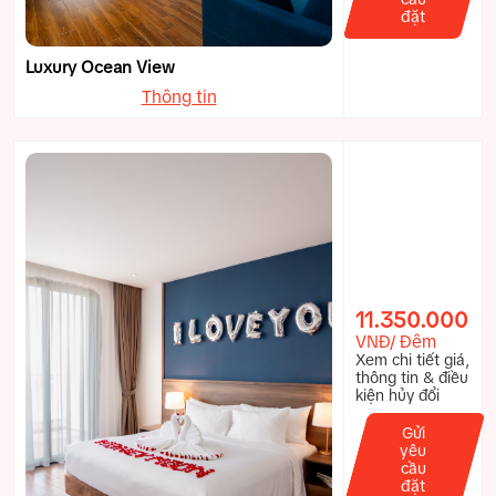
đặt
Luxury Ocean View
Thông tin
11.350.000
VNĐ/ Đêm
Xem chi tiết giá,
thông tin & điều
kiện hủy đổi
Gửi
yêu
cầu
đặt