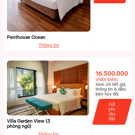
Penthouse Ocean
Thông tin
16.500.000
VNĐ/ Đêm
Xem chi tiết giá,
thông tin & điều
kiện hủy đổi
Gửi
yêu
cầu
đặt
Villa Garden View (3
phòng ngủ)
Thông tin