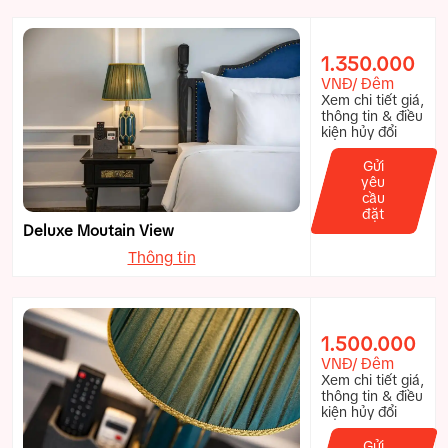
1.350.000
VNĐ/ Đêm
Xem chi tiết giá,
thông tin & điều
kiện hủy đổi
Gửi
yêu
cầu
đặt
Deluxe Moutain View
Thông tin
1.500.000
VNĐ/ Đêm
Xem chi tiết giá,
thông tin & điều
kiện hủy đổi
Gửi