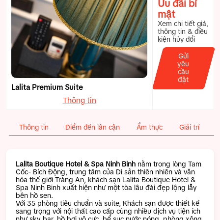
Ưu đãi bí
mật
Xem chi tiết giá,
thông tin & điều
kiện hủy đổi
Gửi
yêu
cầu
đặt
Lalita Premium Suite
Thông tin
Thông tin
Điểm đến lân cận
Ẩm thực
Giải trí
T
Lalita Boutique Hotel & Spa Ninh Binh
nằm trong lòng Tam
Cốc- Bích Động, trung tâm của Di sản thiên nhiên và văn
hóa thế giới Tràng An, khách sạn Lalita Boutique Hotel &
Spa Ninh Binh xuất hiện như một tòa lâu đài đẹp lộng lẫy
bên hồ sen.
Với 35 phòng tiêu chuẩn và suite, Khách sạn được thiết kế
sang trọng với nội thất cao cấp cùng nhiều dịch vụ tiện ích
như sky bar, hồ bơi vô cực, bể sục nước nóng, phòng xông