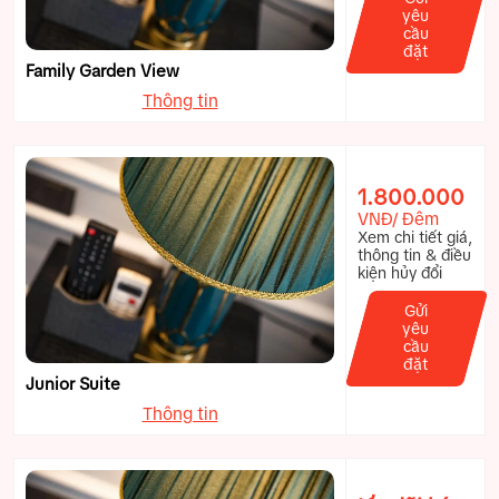
yêu
cầu
đặt
Family Garden View
Thông tin
1.800.000
VNĐ/ Đêm
Xem chi tiết giá,
thông tin & điều
kiện hủy đổi
Gửi
yêu
cầu
đặt
Junior Suite
Thông tin