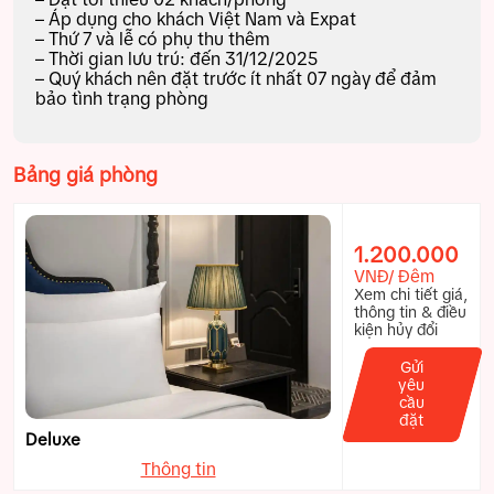
– Áp dụng cho khách Việt Nam và Expat
– Thứ 7 và lễ có phụ thu thêm
– Thời gian lưu trú: đến 31/12/2025
– Quý khách nên đặt trước ít nhất 07 ngày để đảm
bảo tình trạng phòng
Bảng giá phòng
1.200.000
VNĐ/ Đêm
Xem chi tiết giá,
thông tin & điều
kiện hủy đổi
Gửi
yêu
cầu
đặt
Deluxe
Thông tin