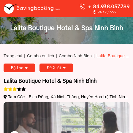
+ 84.938.057.789
24 / 7 / 365
Lalita Boutique Hotel & Spa Ninh Bình
|
|
|
Trang chủ
Combo du lịch
Combo Ninh Bình
Lalita Boutique Hotel & Spa Ninh Bình
Bộ Lọc
Đề Xuất
Lalita Boutique Hotel & Spa Ninh Bình
Tam Cốc - Bích Động, Xã Ninh Thắng, Huyện Hoa Lư, Tỉnh Ninh
Bình