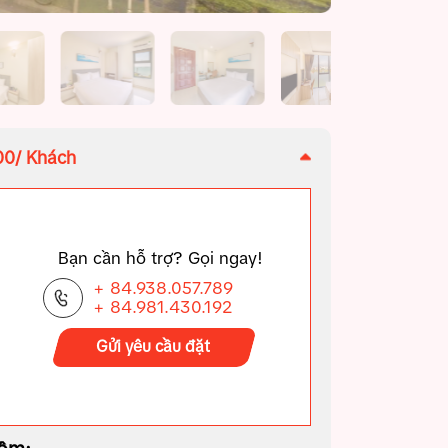
00/ Khách
Bạn cần hỗ trợ? Gọi ngay!
+ 84.938.057.789
+ 84.981.430.192
Gửi yêu cầu đặt