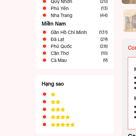
Quy Nhơn
(20)
Phú Yên
(13)
Nha Trang
(44)
Miền Nam
Gần Hồ Chí Minh
(131)
Đà Lạt
Phan Thiết Mũi Né
(42)
(29)
Phú Quốc
Tây Ninh
(28)
(5)
Com
Cần Thơ
Vũng Tàu
(39)
(10)
Cà Mau
(9)
Hạng sao