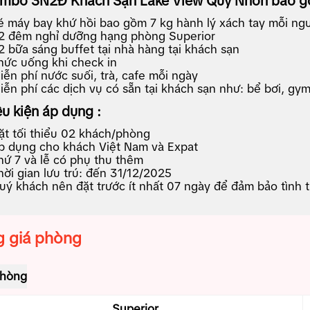
mbo 3N2Đ Khách Sạn Lake View Quy Nhơn
bao g
é máy bay khứ hồi bao gồm 7 kg hành lý xách tay mỗi ng
2 đêm nghỉ dưỡng hạng phòng Superior
2 bữa sáng buffet tại nhà hàng tại khách sạn
hức uống khi check in
iễn phí nước suối, trà, cafe mỗi ngày
iễn phí các dịch vụ có sẵn tại khách sạn như: bể bơi, gym
ều kiện áp dụng :
ặt tối thiểu 02 khách/phòng
p dụng cho khách Việt Nam và Expat
hứ 7 và lễ có phụ thu thêm
hời gian lưu trú: đến 31/12/2025
uý khách nên đặt trước ít nhất 07 ngày để đảm bảo tình 
 giá phòng
phòng
Superior