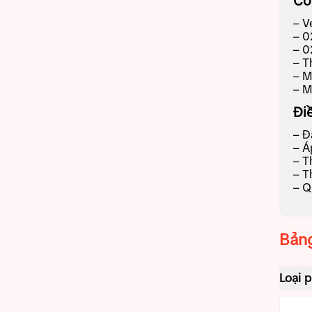
Co
– V
– 0
– 0
– T
– M
– M
Đi
– Đ
– Á
– T
– T
– Q
Bảng
Loại 