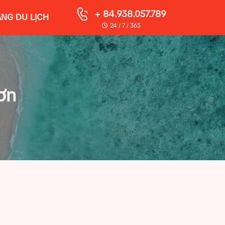
+ 84.938.057.789
NG DU LỊCH
24 / 7 / 365
ơn