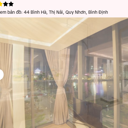
xem bản đồ:
44 Bình Hà, Thị Nải, Quy Nhơn, Bình Định