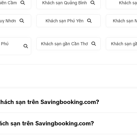
hiên Cầm
Khách sạn Quảng Bình
Khách s
uy Nhơn
Khách sạn Phú Yên
Khách sạn 
 Phú
Khách sạn gần Cần Thơ
Khách sạn g
5N4Đ Hà Nội – Bali – Hà Nội
Tour 5N4Đ Cao Hùng – Đài Tru
– Đài Bắc
khách sạn trên Savingbooking.com?
ách sạn trên Savingbooking.com?