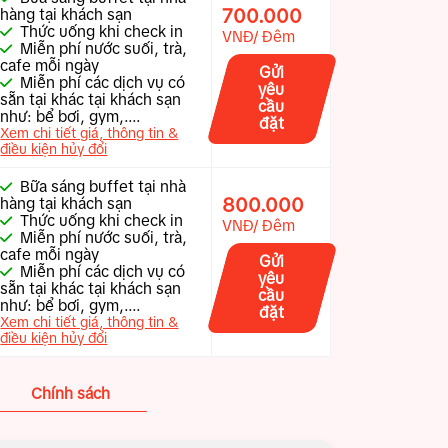
700.000
hàng tại khách sạn
Thức uống khi check in
VNĐ/ Đêm
Miễn phí nước suối, trà,
cafe mỗi ngày
Gửi
Miễn phí các dịch vụ có
yêu
sẵn tại khác tại khách sạn
cầu
như: bể bơi, gym,....
đặt
Xem chi tiết giá, thông tin &
điều kiện hủy đổi
Bữa sáng buffet tại nhà
800.000
hàng tại khách sạn
Thức uống khi check in
VNĐ/ Đêm
Miễn phí nước suối, trà,
cafe mỗi ngày
Gửi
Miễn phí các dịch vụ có
yêu
sẵn tại khác tại khách sạn
cầu
như: bể bơi, gym,....
đặt
Xem chi tiết giá, thông tin &
điều kiện hủy đổi
Chính sách