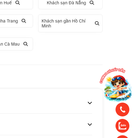
ạn Huế
Khách sạn Đà Nẵng
Nha Trang
Khách sạn gần Hồ Chí
Minh
ần Cà Mau
ng
Tour 1 ngày Động Thiên Đường