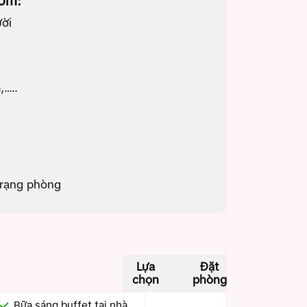
ồm:
ười
,…..
trạng phòng
Lựa
Đặt
chọn
phòng
Bữa sáng buffet tại nhà