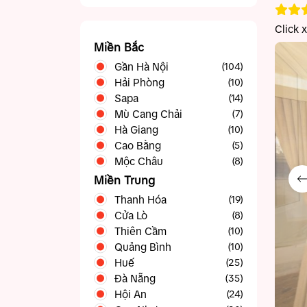
Click 
Miền Bắc
Gần Hà Nội
(104)
Hải Phòng
Ba Vì
(10)
(5)
Sapa
Bắc Ninh
(14)
(5)
Mù Cang Chải
Chương Mỹ
(4)
(7)
Hà Giang
Gia Lâm
(10)
(3)
Cao Bằng
Hạ Long
(23)
(5)
Mộc Châu
Hòa Bình
(11)
(8)
Ninh Bình
(19)
Miền Trung
Sóc Sơn
(5)
Thanh Hóa
(19)
Sơn Tây
(5)
Cửa Lò
(8)
Thạch Thất
(4)
Thiên Cầm
(10)
Vĩnh Phúc
(15)
Quảng Bình
(10)
Huế
(25)
Đà Nẵng
(35)
Hội An
(24)