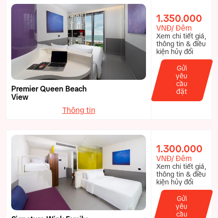
1.350.000
VNĐ/ Đêm
Xem chi tiết giá,
thông tin & điều
kiện hủy đổi
Gửi
yêu
cầu
Premier Queen Beach
đặt
View
Thông tin
1.300.000
VNĐ/ Đêm
Xem chi tiết giá,
thông tin & điều
kiện hủy đổi
Gửi
yêu
cầu