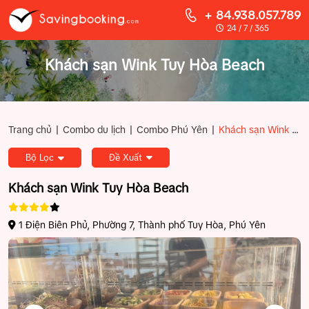
+ 84.938.057.789
24 / 7 / 365
Khách sạn Wink Tuy Hòa Beach
|
|
|
Trang chủ
Combo du lịch
Combo Phú Yên
Khách sạn Wink Tuy Hòa Beach
Bộ Lọc
Đề Xuất
Khách sạn Wink Tuy Hòa Beach
1 Điện Biên Phủ, Phường 7, Thành phố Tuy Hòa, Phú Yên