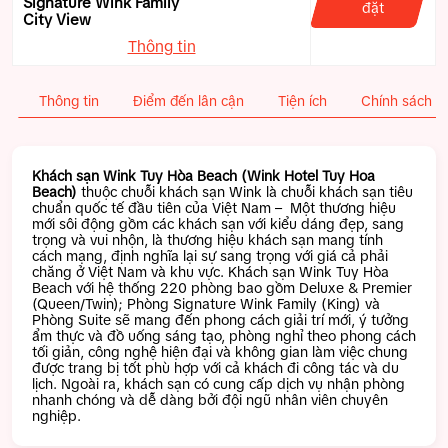
Signature Wink Family
đặt
City View
Thông tin
Thông tin
Điểm đến lân cận
Tiện ích
Chính sách
Khách sạn Wink Tuy Hòa Beach
(Wink Hotel Tuy Hoa
Beach)
thuộc chuỗi khách sạn Wink là chuỗi khách sạn tiêu
chuẩn quốc tế đầu tiên của Việt Nam – Một thương hiệu
mới sôi động gồm các khách sạn với kiểu dáng đẹp, sang
trọng và vui nhộn, là thương hiệu khách sạn mang tính
cách mạng, định nghĩa lại sự sang trọng với giá cả phải
chăng ở Việt Nam và khu vực. Khách sạn Wink Tuy Hòa
Beach với hệ thống 220 phòng bao gồm Deluxe & Premier
(Queen/Twin); Phòng Signature Wink Family (King) và
Phòng Suite sẽ mang đến phong cách giải trí mới, ý tưởng
ẩm thực và đồ uống sáng tạo, phòng nghỉ theo phong cách
tối giản, công nghệ hiện đại và không gian làm việc chung
được trang bị tốt phù hợp với cả khách đi công tác và du
lịch. Ngoài ra, khách sạn có cung cấp dịch vụ nhận phòng
nhanh chóng và dễ dàng bởi đội ngũ nhân viên chuyên
nghiệp.