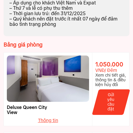
– Áp dụng cho khách Việt Nam và Expat
– Thứ 7 và lễ có phụ thu thêm
– Thời gian lưu trú: đến 31/12/2025
– Quý khách nên đặt trước ít nhất 07 ngày để đảm
bảo tình trạng phòng
Bảng giá phòng
1.050.000
VNĐ/ Đêm
Xem chi tiết giá,
thông tin & điều
kiện hủy đổi
Gửi
yêu
cầu
Deluxe Queen City
đặt
View
Thông tin