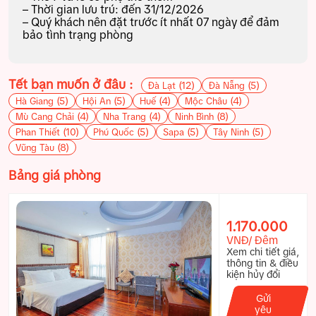
– Thời gian lưu trú: đến 31/12/2026
– Quý khách nên đặt trước ít nhất 07 ngày để đảm
bảo tình trạng phòng
Tết bạn muốn ở đâu :
(12)
(5)
Đà Lạt
Đà Nẵng
(5)
(5)
(4)
(4)
Hà Giang
Hội An
Huế
Mộc Châu
(4)
(4)
(8)
Mù Cang Chải
Nha Trang
Ninh Bình
(10)
(5)
(5)
(5)
Phan Thiết
Phú Quốc
Sapa
Tây Ninh
(8)
Vũng Tàu
Bảng giá phòng
1.170.000
VNĐ/ Đêm
Xem chi tiết giá,
thông tin & điều
kiện hủy đổi
Gửi
yêu