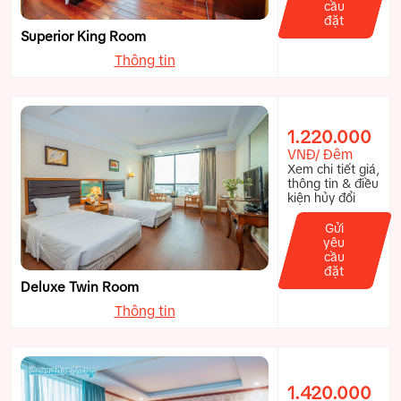
cầu
đặt
Superior King Room
Thông tin
1.220.000
VNĐ/ Đêm
Xem chi tiết giá,
thông tin & điều
kiện hủy đổi
Gửi
yêu
cầu
đặt
Deluxe Twin Room
Thông tin
1.420.000