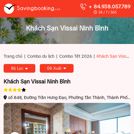
+ 84.938.057.789
24 / 7 / 365
Khách Sạn Vissai Ninh Bình
|
|
|
Trang chủ
Combo du lịch
Combo Tết 2026
Khách Sạn Vissai Ninh Bình
Bộ Lọc
Đề Xuất
Khách Sạn Vissai Ninh Bình
số 848, Đường Trần Hưng Đạo, Phường Tân Thành, Thành Phố
Ninh Bình, Tỉnh Ninh Bình