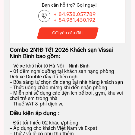
Bạn cần hỗ trợ? Gọi ngay!
+ 84.938.057.789
+ 84.981.430.192
Gửi yêu cầu đặt
Combo 2N1Đ Tết 2026 Khách sạn Vissai
Ninh Bình bao gồm:
– Vé xe khứ hồi từ Hà Nội – Ninh Bình
– 01 đêm nghỉ dưỡng tại khách sạn hạng phòng
Deluxe Double đầy đủ tiện nghi
– Bữa sáng tự chọn đa dạng tại nhà hàng khách sạn
– Thức uống chào mừng khi đến nhận phòng
– Miễn phí sử dụng các tiện ích bể bơi, gym, khu vui
chơi trẻ em trong nhà
– Thuế VAT & phí dịch vụ
Điều kiện áp dụng :
– Đặt tối thiểu 02 khách/phòng
– Áp dụng cho khách Việt Nam và Expat
– Thứ 7 và lễ có phụ thu thêm