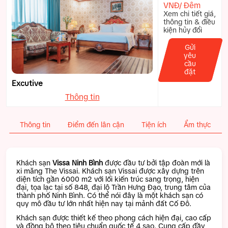
VNĐ/ Đêm
Xem chi tiết giá,
thông tin & điều
kiện hủy đổi
Gửi
yêu
cầu
đặt
Excutive
Thông tin
Thông tin
Điểm đến lân cận
Tiện ích
Ẩm thực
Khách sạn
Vissa Ninh Bình
được đầu tư bởi tập đoàn mới là
xi măng The Vissai. Khách sạn Vissai được xây dựng trên
diện tích gần 6000 m2 với lối kiến trúc sang trọng, hiện
đại, tọa lạc tại số 848, đại lộ Trần Hưng Đạo, trung tâm của
thành phố Ninh Bình. Có thể nói đây là một khách sạn có
quy mô đầu tư lớn nhất hiện nay tại mảnh đất Cố Đô.
Khách sạn được thiết kế theo phong cách hiện đại, cao cấp
và đồng bộ theo tiêu chuẩn quốc tế 4 sao. Cung cấp đầy