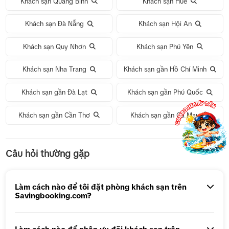
Khách sạn Quảng Bình
Khách sạn Huế
Khách sạn Đà Nẵng
Khách sạn Hội An
Khách sạn Quy Nhơn
Khách sạn Phú Yên
Khách sạn Nha Trang
Khách sạn gần Hồ Chí Minh
Khách sạn gần Đà Lạt
Khách sạn gần Phú Quốc
Khách sạn gần Cần Thơ
Khách sạn gần Cà Mau
Tour 1 Ngày Động Thiên Đường
Câu hỏi thường gặp
Tour 5N4Đ Hà Nội – Bali – Hà Nội
Tour 5N4Đ Cao Hùng – Đài Trung – Đài Bắc
Làm cách nào để tôi đặt phòng khách sạn trên
Savingbooking.com?
Tour 1 ngày Động Thiên Đường
Tour 1 Ngày Động Phong Nha