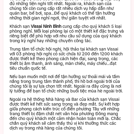
đủ những tiện nghi tốt nhất. Ngoài ra, khách sạn của
chúng tôi còn cung cấp rất nhiều dịch vụ hấp dẫn như
quán bar, bể bơi, spa…Để quý khách có thể tận hưởng
những thời gian nghỉ ngơi, thư giãn tuyệt vời nhất.
Khách sạn
Vissai Ninh Bình
cung cấp cho quý khách 5 loại
phòng nghỉ. Mỗi loại phòng lại có một thiết kế đặc trưng và
riêng biệt để phù hợp với nhu cầu sử dụng của quý khách
trong kỳ nghỉ hay những chuyến công tác.
Trung tâm tổ chức hội nghị, hội thảo tại khách sạn Vissai
với 03 phòng hội nghị có sức chứa từ 200 đến 1200 khách
được thiết kế theo phong cách hiện đại, sang trọng, các
thiết bị âm thanh, ánh sáng, màn chiếu, máy chiếu…đạt
tiêu chuẩn quốc tế.
Nếu bạn muốn một nơi để tận hưởng sự thoải mái và tắm
nắng trong trung tâm thành phố, thì hồ bơi ngoài trời của
chúng tôi là sự lựa chọn tốt nhất. Ngoài ra đây cũng là nơi
lý tưởng để bạn tổ chức những buổi tiệc mùa hè ngoài trời.
Ngoài ra hệ thống Nhà hàng và Bar của khách sạn Vissai
được thiết kế hết sức sang trọng và đẹp mắt. Sự kết hợp
giữa phong cách kiến trúc cổ điển phương Tây với những
trang thiết bị đậm chất nét văn hóa phương Đông mang
đến cho quý khách một cảm nhận hoàn toàn mới lạ. Chắc
chắn quý khách sẽ cảm thấy thú vị khi thưởng thức các
dịch vụ trong nhà hàng của chúng tôi.