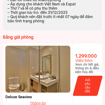
– Áp dụng cho khách Việt Nam và Expat
– Thứ 7 và lễ có phụ thu thêm
– Thời gian lưu trú: đến 31/12/2025
– Quý khách nên đặt trước ít nhất 07 ngày để đảm
bảo tình trạng phòng
Bảng giá phòng
1.299.000
VNĐ/ Đêm
Xem chi tiết giá,
thông tin & điều
kiện hủy đổi
Gửi
yêu
cầu
đặt
Deluxe Seaview
Thông tin