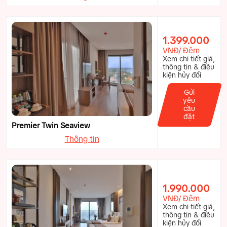
1.399.000
VNĐ/ Đêm
Xem chi tiết giá,
thông tin & điều
kiện hủy đổi
Gửi
yêu
cầu
đặt
Premier Twin Seaview
Thông tin
1.990.000
VNĐ/ Đêm
Xem chi tiết giá,
thông tin & điều
kiện hủy đổi