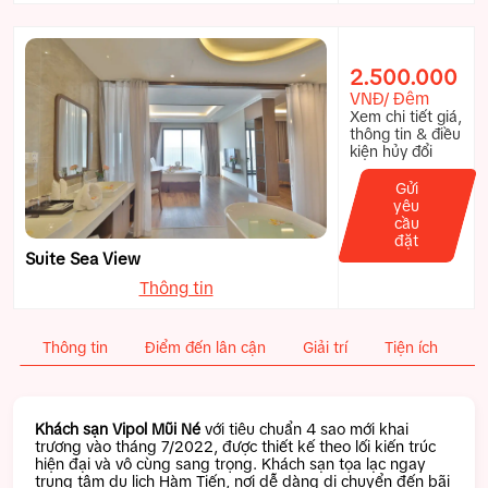
2.500.000
VNĐ/ Đêm
Xem chi tiết giá,
thông tin & điều
kiện hủy đổi
Gửi
yêu
cầu
đặt
Suite Sea View
Thông tin
Thông tin
Điểm đến lân cận
Giải trí
Tiện ích
C
Khách sạn Vipol Mũi Né
với tiêu chuẩn 4 sao mới khai
trương vào tháng 7/2022, được thiết kế theo lối kiến trúc
hiện đại và vô cùng sang trọng. Khách sạn tọa lạc ngay
trung tâm du lịch Hàm Tiến, nơi dễ dàng di chuyển đến bãi