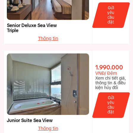
Gửi
yêu
cầu
đặt
Senior Deluxe Sea View
Triple
Thông tin
1.990.000
VNĐ/ Đêm
Xem chi tiết giá,
thông tin & điều
kiện hủy đổi
Gửi
yêu
cầu
đặt
Junior Suite Sea View
Thông tin