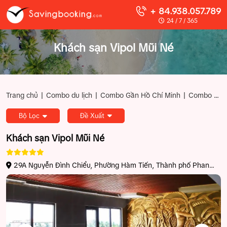
+ 84.938.057.789
24 / 7 / 365
Khách sạn Vipol Mũi Né
|
|
|
Trang chủ
Combo du lịch
Combo Gần Hồ Chí Minh
Combo Phan Thiết Mũi Né
Bộ Lọc
Đề Xuất
Khách sạn Vipol Mũi Né
29A Nguyễn Đình Chiểu, Phường Hàm Tiến, Thành phố Phan
Thiết, Bình Thuận, Việt Nam