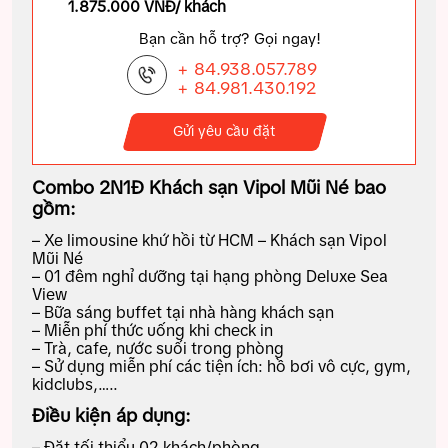
1.875.000 VNĐ/ khách
Bạn cần hỗ trợ? Gọi ngay!
+ 84.938.057.789
+ 84.981.430.192
Gửi yêu cầu đặt
Combo 2N1Đ Khách sạn Vipol Mũi Né bao
gồm:
– Xe limousine khứ hồi từ HCM – Khách sạn Vipol
Mũi Né
– 01 đêm nghỉ dưỡng tại hạng phòng Deluxe Sea
View
– Bữa sáng buffet tại nhà hàng khách sạn
– Miễn phí thức uống khi check in
– Trà, cafe, nước suối trong phòng
– Sử dụng miễn phí các tiện ích: hồ bơi vô cực, gym,
kidclubs,…..
Điều kiện áp dụng:
– Đặt tối thiểu 02 khách/phòng