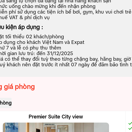
ữa sáng tự chọn đa dạng tại nhà hàng khách sạn
hức uống chào mừng khi đến nhận phòng
iễn phí sử dụng các tiện ích bể bơi, gym, khu vui chơi tr
huế VAT & phí dịch vụ
ều kiện áp dụng :
ặt tối thiểu 02 khách/phòng
p dụng cho khách Việt Nam và Expat
hứ 7 và lễ có phụ thu thêm
hời gian lưu trú: đến 31/12/2025
iá có thể thay đổi tuỳ theo từng chặng bay, hãng bay, gi
uý khách nên đặt trước ít nhất 07 ngày để đảm bảo tình 
 giá phòng
phòng
Premier Suite City view