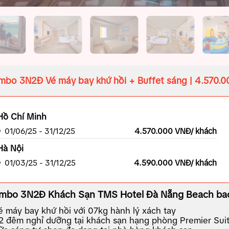
bo 3N2Đ Vé máy bay khứ hồi + Buffet sáng | 4.570.
Hồ Chí Minh
01/06/25 - 31/12/25
4.570.000 VNĐ/ khách
Hà Nội
01/03/25 - 31/12/25
4.590.000 VNĐ/ khách
mbo 3N2Đ Khách Sạn TMS Hotel Đà Nẵng Beach ba
é máy bay khứ hồi với 07kg hành lý xách tay
2 đêm nghỉ dưỡng tại khách sạn hạng phòng Premier Suit