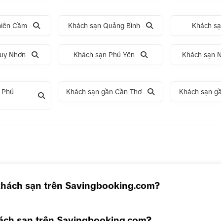
hiên Cầm
Khách sạn Quảng Bình
Khách s
uy Nhơn
Khách sạn Phú Yên
Khách sạn 
 Phú
Khách sạn gần Cần Thơ
Khách sạn g
5N4Đ Hà Nội – Bali – Hà Nội
Tour 5N4Đ Cao Hùng – Đài Tru
– Đài Bắc
khách sạn trên Savingbooking.com?
ách sạn trên Savingbooking.com?