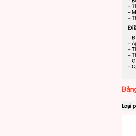
– B
– T
– M
– T
Đi
– Đ
– Á
– T
– T
– G
– Q
Bảng
Loại 