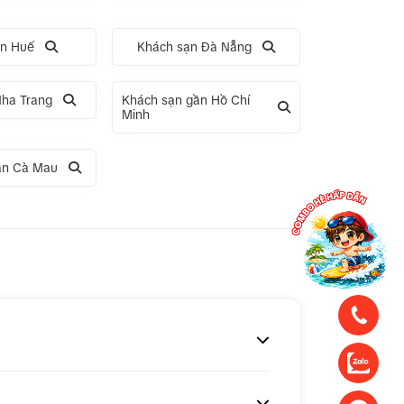
ạn Huế
Khách sạn Đà Nẵng
Nha Trang
Khách sạn gần Hồ Chí
Minh
ần Cà Mau
ng
Tour 1 ngày Động Thiên Đường