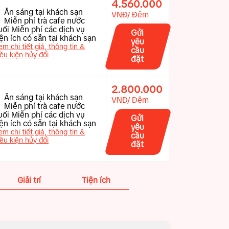
4.560.000
Ăn sáng tại khách sạn
VNĐ/ Đêm
Miễn phí trà cafe nước
uối Miễn phí các dịch vụ
Gửi
iện ích có sẵn tại khách sạn
yêu
em chi tiết giá, thông tin &
cầu
iều kiện hủy đổi
đặt
2.800.000
Ăn sáng tại khách sạn
VNĐ/ Đêm
Miễn phí trà cafe nước
uối Miễn phí các dịch vụ
Gửi
iện ích có sẵn tại khách sạn
yêu
em chi tiết giá, thông tin &
cầu
iều kiện hủy đổi
đặt
Giải trí
Tiện ích