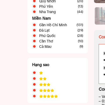
Quy Nhơn
(20)
Phú Yên
(13)
Nha Trang
(44)
Miền Nam
Gần Hồ Chí Minh
(131)
Đà Lạt
Phan Thiết Mũi Né
(42)
(29)
Phú Quốc
Tây Ninh
(28)
(5)
Com
Cần Thơ
Vũng Tàu
(39)
(10)
Cà Mau
(9)
Hạng sao
Co
– V
– 0