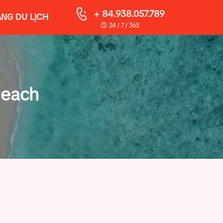
+ 84.938.057.789
NG DU LỊCH
24 / 7 / 365
Beach