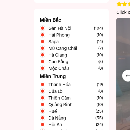
Click 
Miền Bắc
Gần Hà Nội
(104)
Hải Phòng
Ba Vì
(10)
(5)
Sapa
Bắc Ninh
(14)
(5)
Mù Cang Chải
Chương Mỹ
(4)
(7)
Hà Giang
Gia Lâm
(10)
(3)
Cao Bằng
Hạ Long
(23)
(5)
Mộc Châu
Hòa Bình
(11)
(8)
Ninh Bình
(19)
Miền Trung
Sóc Sơn
(5)
Thanh Hóa
(19)
Sơn Tây
(5)
Cửa Lò
(8)
Thạch Thất
(4)
Thiên Cầm
(10)
Vĩnh Phúc
(15)
Quảng Bình
(10)
Huế
(25)
Đà Nẵng
(35)
Hội An
(24)