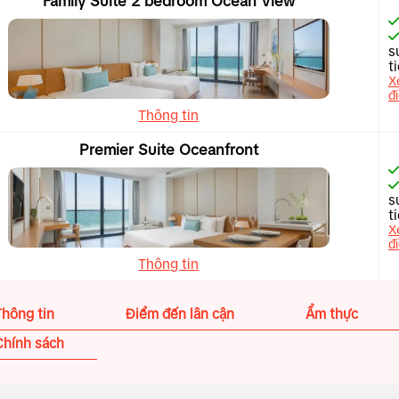
Family Suite 2 bedroom Ocean View
s
t
X
đ
Thông tin
Premier Suite Oceanfront
s
t
X
đ
Thông tin
Thông tin
Điểm đến lân cận
Ẩm thực
Chính sách