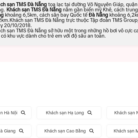
ch sạn TMS Đà Nẵng
tọa lạc tại đường Võ Nguyên Giáp, quậ
g.
Khách sạn TMS Đà Nẵng
nằm gần biển mỹ Khê, cách trun
ng
khoảng 6,5km, cách sân bay Quốc tế
Đà Nẵng
khoảng 6,2km
2km.Khách sạn TMS Đà Nẵng trực thuộc Tập đoàn TMS Group, 
y 20/10/2018.
ch sạn TMS Đà Nẵng sở hữu một trong những hồ bơi vô cực ca
 có khu vực dành cho trẻ em với độ sâu an toàn.
n Hà Nội
Khách sạn Hạ Long
Khách sạn N
à Giang
Khách sạn Cao Bằng
Khách sạn 