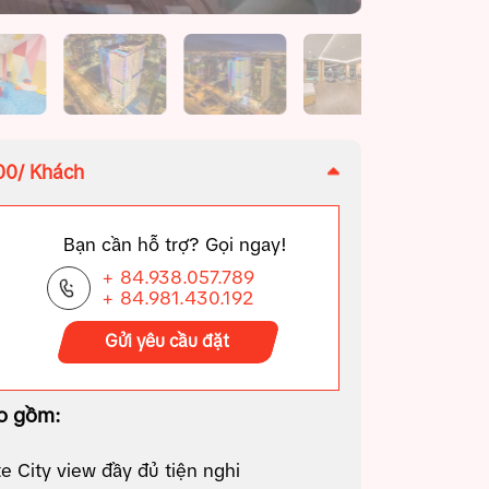
000/ Khách
Bạn cần hỗ trợ? Gọi ngay!
+ 84.938.057.789
+ 84.981.430.192
Gửi yêu cầu đặt
o gồm:
e City view đầy đủ tiện nghi