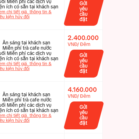
uối Miễn phí các dịch vụ
Gửi
iện ích có sẵn tại khách sạn
yêu
em chi tiết giá, thông tin &
cầu
iều kiện hủy đổi
đặt
2.400.000
Ăn sáng tại khách sạn
VNĐ/ Đêm
Miễn phí trà cafe nước
uối Miễn phí các dịch vụ
Gửi
iện ích có sẵn tại khách sạn
yêu
em chi tiết giá, thông tin &
cầu
iều kiện hủy đổi
đặt
4.160.000
Ăn sáng tại khách sạn
VNĐ/ Đêm
Miễn phí trà cafe nước
uối Miễn phí các dịch vụ
Gửi
iện ích có sẵn tại khách sạn
yêu
em chi tiết giá, thông tin &
cầu
iều kiện hủy đổi
đặt