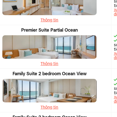
s
t
X
đ
Thông tin
Premier Suite Partial Ocean
s
t
X
đ
Thông tin
Family Suite 2 bedroom Ocean View
s
t
X
đ
Thông tin