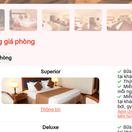
 giá phòng
phòng
Superior
Bữa
tại kh
Thứ
Miễn
mỗi ng
Miễ
tại kh
bơi, gy
Thông tin
Xem chi
kiện hủ
Deluxe
Bữa