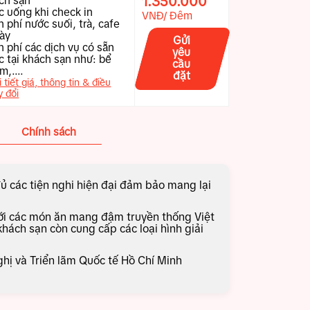
1.350.000
ách sạn
c uống khi check in
VNĐ/ Đêm
 phí nước suối, trà, cafe
ày
Gửi
n phí các dịch vụ có sẵn
yêu
ác tại khách sạn như: bể
cầu
m,....
đặt
 tiết giá, thông tin & điều
y đổi
Chính sách
 các tiện nghi hiện đại đảm bảo mang lại
ới các món ăn mang đậm truyền thống Việt
ách sạn còn cung cấp các loại hình giải
ị và Triển lãm Quốc tế Hồ Chí Minh