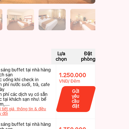
Lựa
Đặt
chọn
phòng
 sáng buffet tại nhà hàng
1.250.000
ách sạn
c uống khi check in
VNĐ/ Đêm
 phí nước suối, trà, cafe
ày
Gửi
n phí các dịch vụ có sẵn
yêu
ác tại khách sạn như: bể
cầu
m,....
đặt
 tiết giá, thông tin & điều
y đổi
 sáng buffet tại nhà hàng