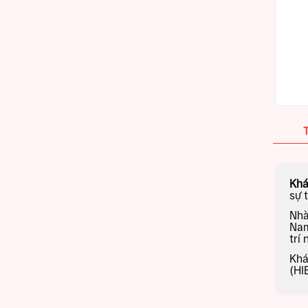
Khá
sự 
Nhà
Nam
trí
Khá
(HI