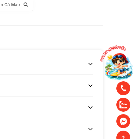
ần Cà Mau
ng
Tour 1 ngày Động Thiên Đường