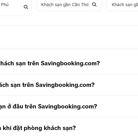
 Phú
Khách sạn gần Cần Thơ
Khách sạn g
5N4Đ Hà Nội – Bali – Hà Nội
Tour 5N4Đ Cao Hùng – Đài Tru
– Đài Bắc
khách sạn trên Savingbooking.com?
ách sạn trên Savingbooking.com?
 sạn ở đâu trên Savingbooking.com?
n khi đặt phòng khách sạn?