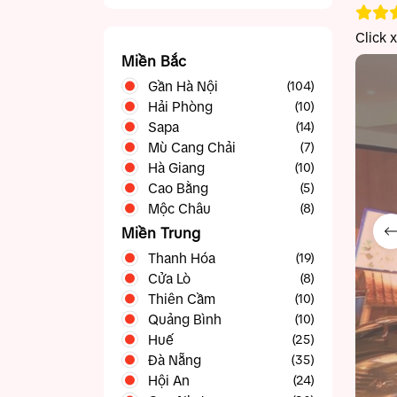
Click 
Miền Bắc
Gần Hà Nội
(104)
Hải Phòng
Ba Vì
(10)
(5)
Sapa
Bắc Ninh
(14)
(5)
Mù Cang Chải
Chương Mỹ
(4)
(7)
Hà Giang
Gia Lâm
(10)
(3)
Cao Bằng
Hạ Long
(23)
(5)
Mộc Châu
Hòa Bình
(11)
(8)
Ninh Bình
(19)
Miền Trung
Sóc Sơn
(5)
Thanh Hóa
(19)
Sơn Tây
(5)
Cửa Lò
(8)
Thạch Thất
(4)
Thiên Cầm
(10)
Vĩnh Phúc
(15)
Quảng Bình
(10)
Huế
(25)
Đà Nẵng
(35)
Hội An
(24)