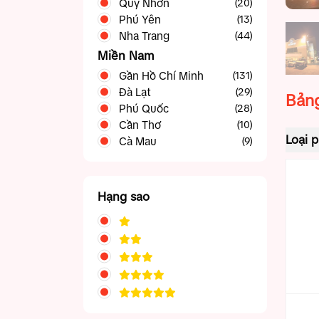
Quy Nhơn
(20)
Phú Yên
(13)
Nha Trang
(44)
Miền Nam
Gần Hồ Chí Minh
(131)
Đà Lạt
Phan Thiết Mũi Né
(42)
(29)
Bảng
Phú Quốc
Tây Ninh
(28)
(5)
Cần Thơ
Vũng Tàu
(39)
(10)
Loại 
Cà Mau
(9)
Hạng sao