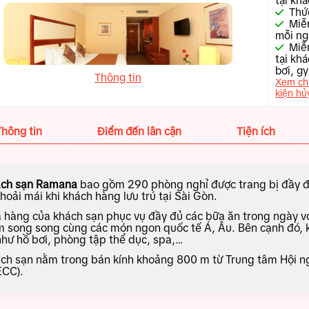
tại kh
Thứ
Miễn
mỗi ng
Miễ
tại kh
bơi, gy
Thông tin
Xem chi
kiện hủ
Thông tin
Điểm đến lân cận
Tiện ích
ch sạn Ramana
bao gồm 290 phòng nghỉ được trang bị đầy đủ
thoải mái khi khách hàng lưu trú tại Sài Gòn.
 hàng của khách sạn phục vụ đầy đủ các bữa ăn trong ngày v
 song song cùng các món ngon quốc tế Á, Âu. Bên cạnh đó, kh
 như hồ bơi, phòng tập thể dục, spa,…
ch sạn nằm trong bán kính khoảng 800 m từ Trung tâm Hội ngh
ECC).