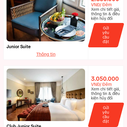
VNĐ/ Đêm
Xem chi tiết giá,
thông tin & điều
kiện hủy đổi
Gửi
yêu
cầu
đặt
Junior Suite
Thông tin
3.050.000
VNĐ/ Đêm
Xem chi tiết giá,
thông tin & điều
kiện hủy đổi
Gửi
yêu
cầu
đặt
Club Junior Suite