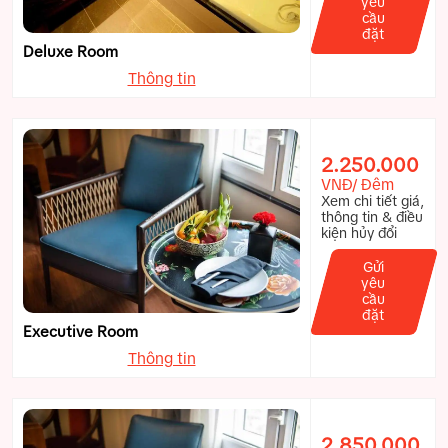
yêu
cầu
đặt
Deluxe Room
Thông tin
2.250.000
VNĐ/ Đêm
Xem chi tiết giá,
thông tin & điều
kiện hủy đổi
Gửi
yêu
cầu
đặt
Executive Room
Thông tin
2.850.000