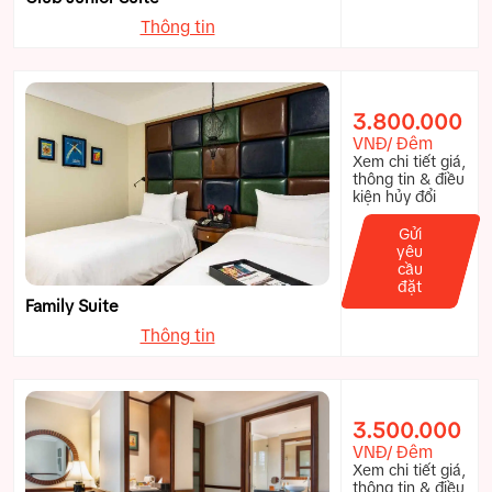
Thông tin
3.800.000
VNĐ/ Đêm
Xem chi tiết giá,
thông tin & điều
kiện hủy đổi
Gửi
yêu
cầu
đặt
Family Suite
Thông tin
3.500.000
VNĐ/ Đêm
Xem chi tiết giá,
thông tin & điều