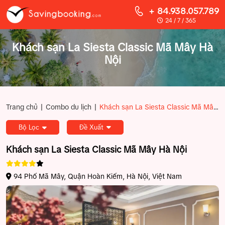
+ 84.938.057.789
24 / 7 / 365
Khách sạn La Siesta Classic Mã Mây Hà
Nội
|
|
Trang chủ
Combo du lịch
Khách sạn La Siesta Classic Mã Mây Hà Nội
Bộ Lọc
Đề Xuất
Khách sạn La Siesta Classic Mã Mây Hà Nội
94 Phố Mã Mây, Quận Hoàn Kiếm, Hà Nội, Việt Nam