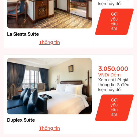
kiện hủy đổi
Gửi
yêu
cầu
đặt
La Siesta Suite
Thông tin
3.050.000
VNĐ/ Đêm
Xem chi tiết giá,
thông tin & điều
kiện hủy đổi
Gửi
yêu
cầu
đặt
Duplex Suite
Thông tin