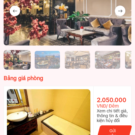
Bảng giá phòng
2.050.000
VNĐ/ Đêm
Xem chi tiết giá,
thông tin & điều
kiện hủy đổi
Gửi