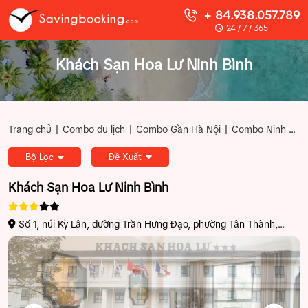
+ 84.938.057.789
24 / 7 / 365
Khách Sạn Hoa Lư Ninh Bình
|
|
|
Trang chủ
Combo du lịch
Combo Gần Hà Nội
Combo Ninh Bình
Bộ Lọc
Đề Xuất
Khách Sạn Hoa Lư Ninh Bình
Số 1, núi Kỳ Lân, đường Trần Hưng Đạo, phường Tân Thành,
thành phố Ninh Bình, tỉnh Ninh Bình