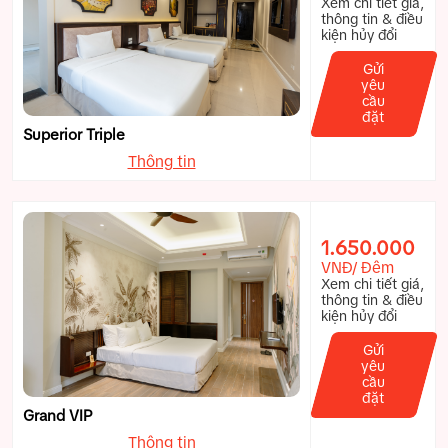
Xem chi tiết giá,
thông tin & điều
kiện hủy đổi
Gửi
yêu
cầu
đặt
Superior Triple
Thông tin
1.650.000
VNĐ/ Đêm
Xem chi tiết giá,
thông tin & điều
kiện hủy đổi
Gửi
yêu
cầu
đặt
Grand VIP
Thông tin