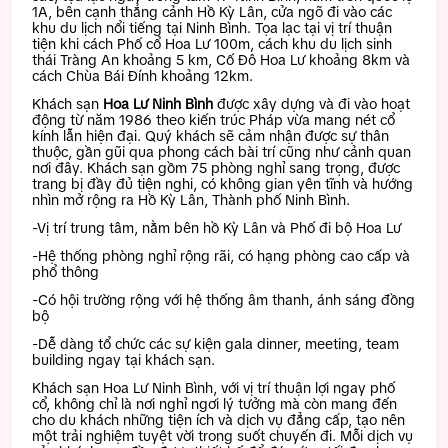
1A, bên cạnh thắng cảnh Hồ Kỳ Lân, cửa ngõ đi vào các
khu du lịch nổi tiếng tại Ninh Bình. Tọa lạc tại vị trí thuận
tiện khi cách Phố cổ Hoa Lư 100m, cách khu du lịch sinh
thái Tràng An khoảng 5 km, Cố Đô Hoa Lư khoảng 8km và
cách Chùa Bái Đính khoảng 12km.
Khách sạn
Hoa Lư Ninh Bình
được xây dựng và đi vào hoạt
động từ năm 1986 theo kiến trúc Pháp vừa mang nét cổ
kính lẫn hiện đại. Quý khách sẽ cảm nhận được sự thân
thuộc, gần gũi qua phong cách bài trí cũng như cảnh quan
nơi đây. Khách sạn gồm 75 phòng nghỉ sang trọng, được
trang bị đầy đủ tiện nghi, có không gian yên tĩnh và hướng
nhìn mở rộng ra Hồ Kỳ Lân, Thành phố Ninh Bình.
-Vị trí trung tâm, nằm bên hồ Kỳ Lân và Phố đi bộ Hoa Lư
-Hệ thống phòng nghỉ rộng rãi, có hạng phòng cao cấp và
phổ thông
-Có hội trường rộng với hệ thống âm thanh, ánh sáng đồng
bộ
-Dễ dàng tổ chức các sự kiện gala dinner, meeting, team
building ngay tại khách sạn.
Khách sạn Hoa Lư Ninh Bình, với vị trí thuận lợi ngay phố
cổ, không chỉ là nơi nghỉ ngơi lý tưởng mà còn mang đến
cho du khách những tiện ích và dịch vụ đẳng cấp, tạo nên
một trải nghiệm tuyệt vời trong suốt chuyến đi. Mỗi dịch vụ