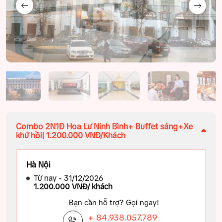
Combo 2N1Đ Hoa Lư Ninh Bình+ Buffet sáng+Xe
khứ hồi| 1.200.000 VNĐ/Khách
Hà Nội
Từ nay - 31/12/2026
1.200.000 VNĐ/ khách
Bạn cần hỗ trợ? Gọi ngay!
+ 84.938.057.789