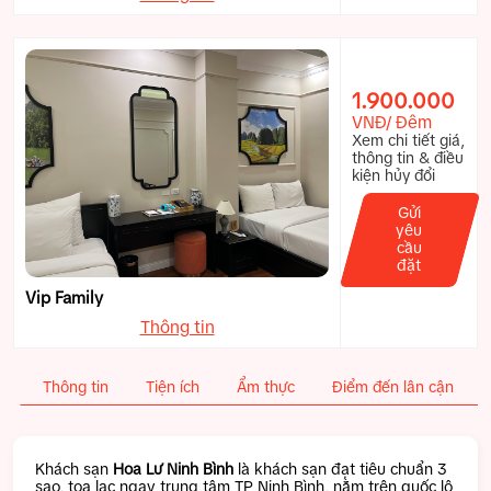
1.900.000
VNĐ/ Đêm
Xem chi tiết giá,
thông tin & điều
kiện hủy đổi
Gửi
yêu
cầu
đặt
Vip Family
Thông tin
Thông tin
Tiện ích
Ẩm thực
Điểm đến lân cận
Khách sạn
Hoa Lư Ninh Bình
là khách sạn đạt tiêu chuẩn 3
sao, tọa lạc ngay trung tâm TP Ninh Bình, nằm trên quốc lộ