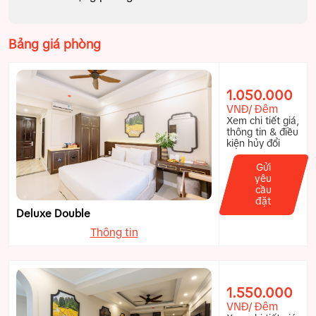
Bảng giá phòng
1.050.000
VNĐ/ Đêm
Xem chi tiết giá,
thông tin & điều
kiện hủy đổi
Gửi
yêu
cầu
đặt
Deluxe Double
Thông tin
1.550.000
VNĐ/ Đêm