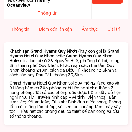
Two-bedroom Family
Oceanview
Thông tin
Thông tin
Điểm đến lân cận
Ẩm thực
Giải trí
T
Khách sạn Grand Hyams Quy Nhơn
(hay còn gọi là
Grand
Hyams Hotel Quy Nhơn
hoặc
Grand Hyams Quy Nhơn
Hotel
) tọa lạc tại số 28 Nguyễn Huệ, phường Lê Lợi, trung
tâm thành phố Quy Nhơn. Khách sạn cách bãi tắm Quy
Nhơn khoảng 240m, cách ga Diêu Trì khoảng 12,3km và
cách sân bay Phù Cát khoảng 33,3km.
Grand Hyams Hotel Quy Nhơn
với quy mô 42 tầng cao và
01 tầng hầm có 306 phòng nghỉ tiện nghi chia thành 7
hạng phòng. Tất cả các phòng đều được bố trí đầy đủ tiện
nghi như: Tivi; Truyền hình cáp – vệ tinh; Điện thoại; Bàn
làm việc; Két an toàn; Tủ lạnh; Bình đun nước nóng; Phòng
tắm có buồng tắm đứng, vòi sen, áo choàng tắm, máy sấy
tóc,… Hầu hết các phòng đều có thiết kế ban công và cửa
sổ thông thoáng.