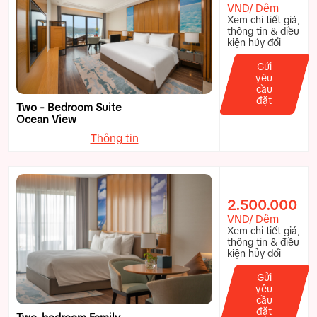
VNĐ/ Đêm
Xem chi tiết giá,
thông tin & điều
kiện hủy đổi
Gửi
yêu
cầu
đặt
Two - Bedroom Suite
Ocean View
Thông tin
2.500.000
VNĐ/ Đêm
Xem chi tiết giá,
thông tin & điều
kiện hủy đổi
Gửi
yêu
cầu
đặt