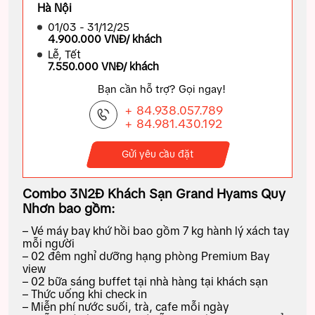
Hà Nội
01/03 - 31/12/25
4.900.000 VNĐ/ khách
Lễ, Tết
7.550.000 VNĐ/ khách
Bạn cần hỗ trợ? Gọi ngay!
+ 84.938.057.789
+ 84.981.430.192
Gửi yêu cầu đặt
Combo 3N2Đ Khách Sạn Grand Hyams Quy
Nhơn
bao gồm:
– Vé máy bay khứ hồi bao gồm 7 kg hành lý xách tay
mỗi người
– 02 đêm nghỉ dưỡng hạng phòng Premium Bay
view
– 02 bữa sáng buffet tại nhà hàng tại khách sạn
– Thức uống khi check in
– Miễn phí nước suối, trà, cafe mỗi ngày