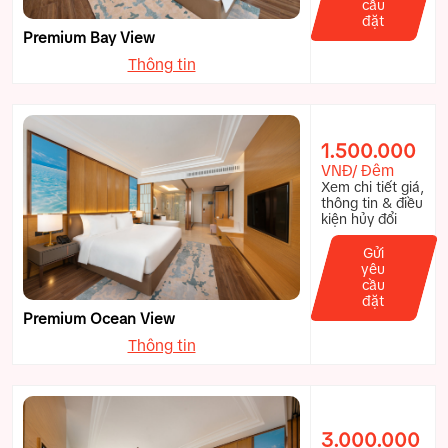
cầu
đặt
Premium Bay View
Thông tin
1.500.000
VNĐ/ Đêm
Xem chi tiết giá,
thông tin & điều
kiện hủy đổi
Gửi
yêu
cầu
đặt
Premium Ocean View
Thông tin
3.000.000