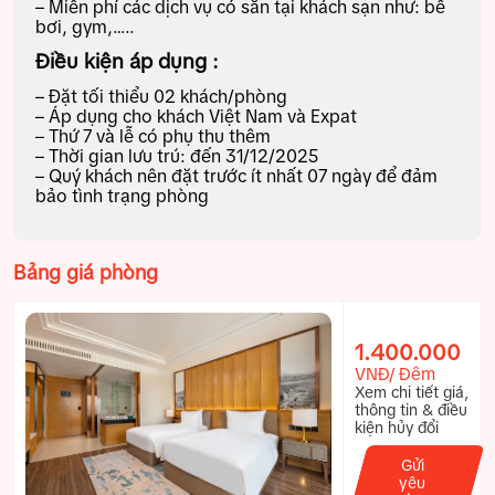
– Miễn phí các dịch vụ có sẵn tại khách sạn như: bể
bơi, gym,…..
Điều kiện áp dụng :
– Đặt tối thiểu 02 khách/phòng
– Áp dụng cho khách Việt Nam và Expat
– Thứ 7 và lễ có phụ thu thêm
– Thời gian lưu trú: đến 31/12/2025
– Quý khách nên đặt trước ít nhất 07 ngày để đảm
bảo tình trạng phòng
Bảng giá phòng
1.400.000
VNĐ/ Đêm
Xem chi tiết giá,
thông tin & điều
kiện hủy đổi
Gửi
yêu