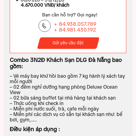
4.670.000 VNĐ/ khách
Bạn cần hỗ trợ? Gọi ngay!
+ 84.938.057.789
+ 84.981.430.192
Gửi yêu cầu đặt
Combo 3N2Đ Khách Sạn DLG Đà Nẵng
bao
gồm:
– Vé máy bay khứ hồi bao gồm 7 kg hành lý xách tay
mỗi người
– 02 đêm nghỉ dưỡng hạng phòng Deluxe Ocean
View
– 02 bữa sáng buffet tại nhà hàng tại khách sạn
– Thức uống khi check in
– Miễn phí nước suối, trà, cafe mỗi ngày
– Miễn phí các dịch vụ có sẵn tại khách sạn như: bể
bơi, gym,…..
Điều kiện áp dụng :