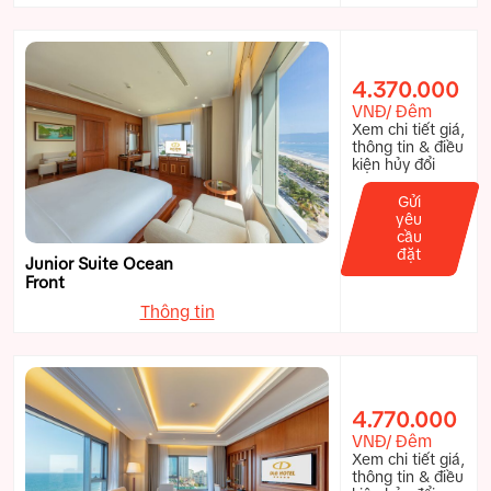
4.370.000
VNĐ/ Đêm
Xem chi tiết giá,
thông tin & điều
kiện hủy đổi
Gửi
yêu
cầu
đặt
Junior Suite Ocean
Front
Thông tin
4.770.000
VNĐ/ Đêm
Xem chi tiết giá,
thông tin & điều