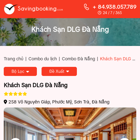
+ 84.938.057.789
24 / 7 / 365
Khách Sạn DLG Đà Nẵng
|
|
|
Trang chủ
Combo du lịch
Combo Đà Nẵng
Khách Sạn DLG Đà Nẵng
Bộ Lọc
Đề Xuất
Khách Sạn DLG Đà Nẵng
258 Võ Nguyên Giáp, Phước Mỹ, Sơn Trà, Đà Nẵng