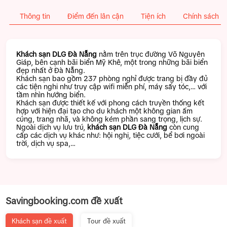
Thông tin
Điểm đến lân cận
Tiện ích
Chính sách
Khách sạn DLG Đà Nẵng
nằm trên trục đường Võ Nguyên
Giáp, bên cạnh bãi biển Mỹ Khê, một trong những bãi biển
đẹp nhất ở Đà Nẵng.
Khách sạn bao gồm 237 phòng nghỉ được trang bị đầy đủ
các tiện nghi như truy cập wifi miễn phí, máy sấy tóc,… với
tầm nhìn hướng biển.
Khách sạn được thiết kế với phong cách truyền thống kết
hợp với hiện đại tạo cho du khách một không gian ấm
cúng, trang nhã, và không kém phần sang trọng, lịch sự.
Ngoài dịch vụ lưu trú,
khách sạn DLG Đà Nẵng
còn cung
cấp các dịch vụ khác như: hội nghị, tiệc cưới, bể bơi ngoài
trời, dịch vụ spa,…
Savingbooking.com đề xuất
Khách sạn đề xuất
Tour đề xuất