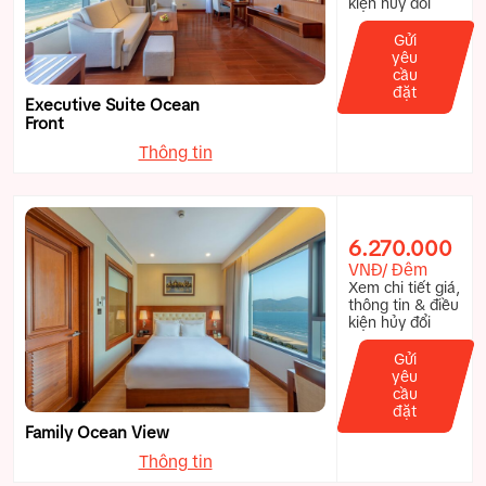
kiện hủy đổi
Gửi
yêu
cầu
đặt
Executive Suite Ocean
Front
Thông tin
6.270.000
VNĐ/ Đêm
Xem chi tiết giá,
thông tin & điều
kiện hủy đổi
Gửi
yêu
cầu
đặt
Family Ocean View
Thông tin