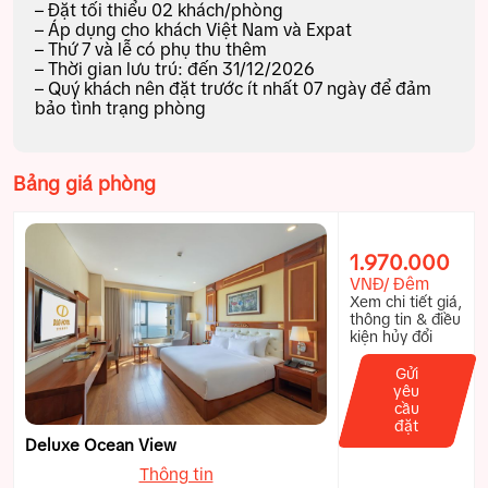
– Đặt tối thiểu 02 khách/phòng
– Áp dụng cho khách Việt Nam và Expat
– Thứ 7 và lễ có phụ thu thêm
– Thời gian lưu trú: đến 31/12/2026
– Quý khách nên đặt trước ít nhất 07 ngày để đảm
bảo tình trạng phòng
Bảng giá phòng
1.970.000
VNĐ/ Đêm
Xem chi tiết giá,
thông tin & điều
kiện hủy đổi
Gửi
yêu
cầu
đặt
Deluxe Ocean View
Thông tin