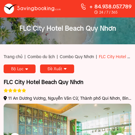
+ 84.938.057.789
24 / 7 / 365
FLC City Hotel Beach Quy Nhơn
|
|
|
Trang chủ
Combo du lịch
Combo Quy Nhơn
FLC City Hotel Beach Quy Nhơn
Bộ Lọc
Đề Xuất
FLC City Hotel Beach Quy Nhơn
11 An Dương Vương, Nguyễn Văn Cừ, Thành phố Qui Nhơn, Bình
Định, Việt Nam