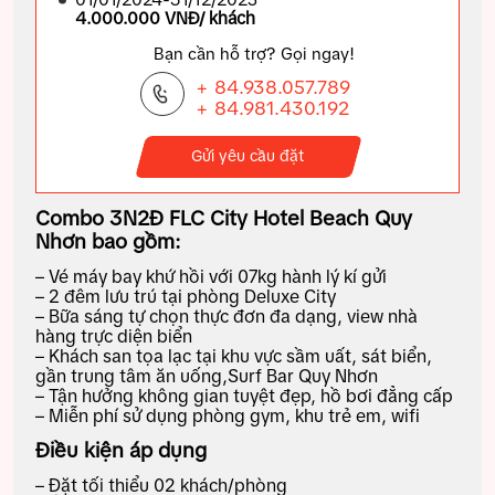
4.000.000 VNĐ/ khách
Bạn cần hỗ trợ? Gọi ngay!
+ 84.938.057.789
+ 84.981.430.192
Gửi yêu cầu đặt
Combo 3N2Đ FLC City Hotel Beach Quy
Nhơn bao gồm:
– Vé máy bay khứ hồi với 07kg hành lý kí gửi
– 2 đêm lưu trú tại phòng Deluxe City
– Bữa sáng tự chọn thực đơn đa dạng, view nhà
hàng trực diện biển
– Khách san tọa lạc tại khu vực sầm uất, sát biển,
gần trung tâm ăn uống,Surf Bar Quy Nhơn
– Tận hưởng không gian tuyệt đẹp, hồ bơi đẳng cấp
– Miễn phí sử dụng phòng gym, khu trẻ em, wifi
Điều kiện áp dụng
– Đặt tối thiểu 02 khách/phòng