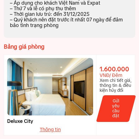
– Áp dụng cho khách Việt Nam và Expat
– Thứ 7 và lễ có phụ thu thêm
– Thời gian lưu trú: đến 31/12/2025
– Quý khách nên đặt trước ít nhất 07 ngày để đảm
bảo tình trạng phòng
Bảng giá phòng
1.600.000
VNĐ/ Đêm
Xem chi tiết giá,
thông tin & điều
kiện hủy đổi
Gửi
yêu
cầu
đặt
Deluxe City
Thông tin