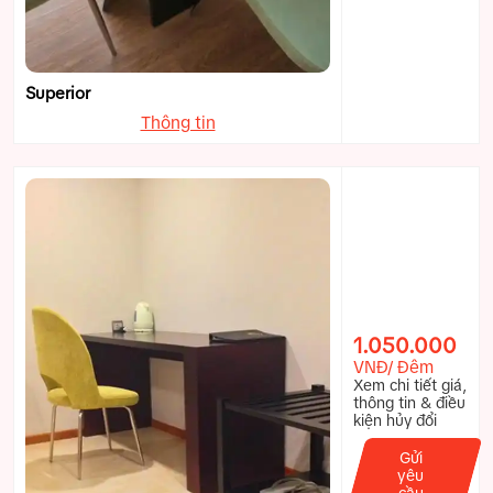
Superior
Thông tin
1.050.000
VNĐ/ Đêm
Xem chi tiết giá,
thông tin & điều
kiện hủy đổi
Gửi
yêu
cầu