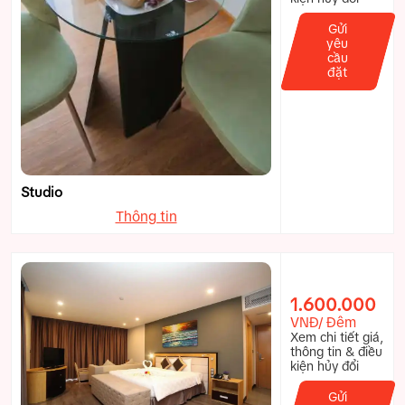
Gửi
yêu
cầu
đặt
Studio
Thông tin
1.600.000
VNĐ/ Đêm
Xem chi tiết giá,
thông tin & điều
kiện hủy đổi
Gửi