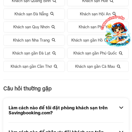
Khách sạn Quảng Bình
Khách sạn Huế
Khách sạn Đà Nẵng
Khách sạn Hội An
Khách sạn Quy Nhơn
Khách sạn Phú Yên
Khách sạn Nha Trang
Khách sạn gần Hồ Chí Minh
Khách sạn gần Đà Lạt
Khách sạn gần Phú Quốc
Khách sạn gần Cần Thơ
Khách sạn gần Cà Mau
Tour 1 Ngày Động Thiên Đường
Câu hỏi thường gặp
Tour 5N4Đ Hà Nội – Bali – Hà Nội
Tour 5N4Đ Cao Hùng – Đài Trung – Đài Bắc
Làm cách nào để tôi đặt phòng khách sạn trên
Savingbooking.com?
Tour 1 ngày Động Thiên Đường
Tour 1 Ngày Động Phong Nha