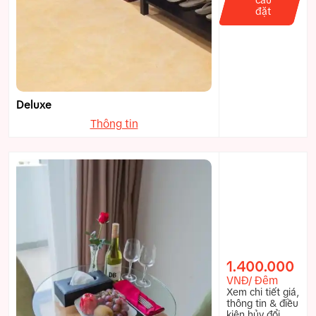
đặt
Deluxe
Thông tin
1.400.000
VNĐ/ Đêm
Xem chi tiết giá,
thông tin & điều
kiện hủy đổi