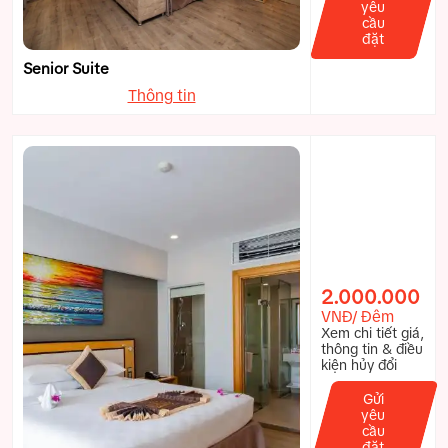
yêu
cầu
đặt
Senior Suite
Thông tin
2.000.000
VNĐ/ Đêm
Xem chi tiết giá,
thông tin & điều
kiện hủy đổi
Gửi
yêu
cầu
đặt