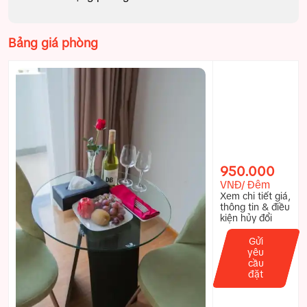
Bảng giá phòng
950.000
VNĐ/ Đêm
Xem chi tiết giá,
thông tin & điều
kiện hủy đổi
Gửi
yêu
cầu
đặt