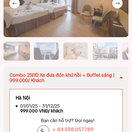
Combo 2N1Đ Xe đưa đón khứ hồi + Buffet sáng |
999.000/ Khách
Hà Nội
01/01/25 - 31/12/25
999.000 VNĐ/ khách
Bạn cần hỗ trợ? Gọi ngay!
+ 84.938.057.789