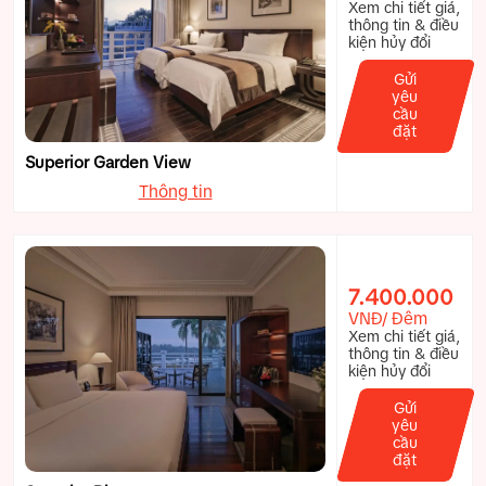
Xem chi tiết giá,
thông tin & điều
kiện hủy đổi
Gửi
yêu
cầu
đặt
Superior Garden View
Thông tin
7.400.000
VNĐ/ Đêm
Xem chi tiết giá,
thông tin & điều
kiện hủy đổi
Gửi
yêu
cầu
đặt