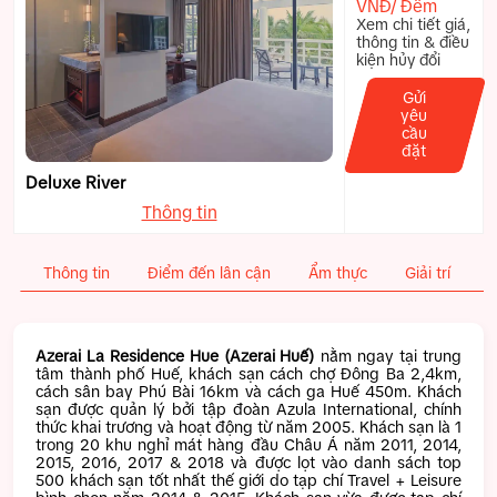
VNĐ/ Đêm
Xem chi tiết giá,
thông tin & điều
kiện hủy đổi
Gửi
yêu
cầu
đặt
Deluxe River
Thông tin
Thông tin
Điểm đến lân cận
Ẩm thực
Giải trí
T
Azerai La Residence Hue (Azerai Huế)
nằm ngay tại trung
tâm thành phố Huế, khách sạn cách chợ Đông Ba 2,4km,
cách sân bay Phú Bài 16km và cách ga Huế 450m. Khách
sạn được quản lý bởi tập đoàn Azula International, chính
thức khai trương và hoạt động từ năm 2005. Khách sạn là 1
trong 20 khu nghỉ mát hàng đầu Châu Á năm 2011, 2014,
2015, 2016, 2017 & 2018 và được lọt vào danh sách top
500 khách sạn tốt nhất thế giới do tạp chí Travel + Leisure