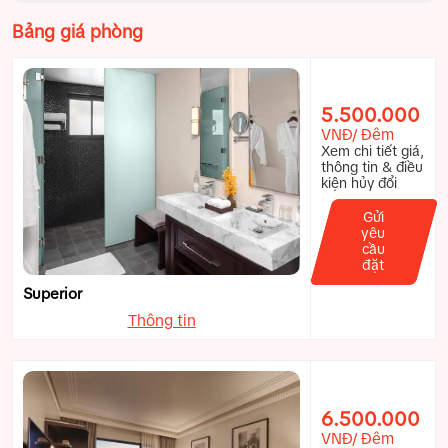
Bảng giá phòng
5.500.000
VNĐ/ Đêm
Xem chi tiết giá,
thông tin & điều
kiện hủy đổi
Gửi
yêu
cầu
đặt
Superior
Thông tin
6.500.000
VNĐ/ Đêm