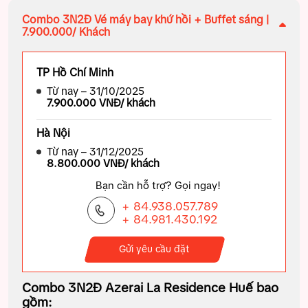
Combo 3N2Đ Vé máy bay khứ hồi + Buffet sáng |
7.900.000/ Khách
TP Hồ Chí Minh
Từ nay – 31/10/2025
7.900.000 VNĐ/ khách
Hà Nội
Từ nay – 31/12/2025
8.800.000 VNĐ/ khách
Bạn cần hỗ trợ? Gọi ngay!
+ 84.938.057.789
+ 84.981.430.192
Gửi yêu cầu đặt
Combo 3N2Đ Azerai La Residence Huế bao
gồm: