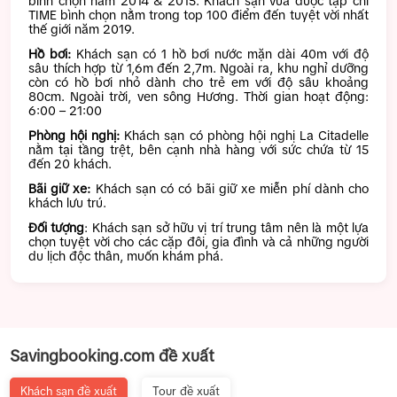
bình chọn năm 2014 & 2015. Khách sạn vừa được tạp chí
TIME bình chọn nằm trong top 100 điểm đến tuyệt vời nhất
thế giới năm 2019.
Hồ bơi:
Khách sạn có 1 hồ bơi nước mặn dài 40m với độ
sâu thích hợp từ 1,6m đến 2,7m. Ngoài ra, khu nghỉ dưỡng
còn có hồ bơi nhỏ dành cho trẻ em với độ sâu khoảng
80cm. Ngoài trời, ven sông Hương. Thời gian hoạt động:
6:00 – 21:00
Phòng hội nghị:
Khách sạn có phòng hội nghị La Citadelle
nằm tại tầng trệt, bên cạnh nhà hàng với sức chứa từ 15
đến 20 khách.
Bãi giữ xe:
Khách sạn có có bãi giữ xe miễn phí dành cho
khách lưu trú.
Đối tượng
: Khách sạn sở hữu vị trí trung tâm nên là một lựa
chọn tuyệt vời cho các cặp đôi, gia đình và cả những người
du lịch độc thân, muốn khám phá.
Savingbooking.com đề xuất
Khách sạn đề xuất
Tour đề xuất