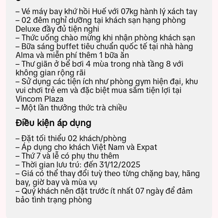
– Vé máy bay khứ hồi Huế với 07kg hành lý xách tay
– 02 đêm nghỉ dưỡng tại khách sạn hạng phòng
Deluxe
đầy đủ tiện nghi
– Thức uống chào mừng khi nhận phòng khách sạn
– Bữa sáng buffet tiêu chuẩn quốc tế tại nhà hàng
Alma và miễn phí thêm 1 bữa ăn
– Thư giãn ở bể bơi 4 mùa trong nhà tầng 8 với
không gian rộng rãi
– Sử dụng các tiện ích như phòng gym hiện đại, khu
vui chơi trẻ em và đặc biệt mua sắm tiện lợi tại
Vincom Plaza
– Một lần thưởng thức trà chiều
Điều kiện áp dụng
– Đặt tối thiểu 02 khách/phòng
– Áp dụng cho khách Việt Nam và Expat
– Thứ 7 và lễ có phụ thu thêm
– Thời gian lưu trú: đến 31/12/2025
– Giá có thể thay đổi tuỳ theo từng chặng bay, hãng
bay, giờ bay và mùa vụ
– Quý khách nên đặt trước ít nhất 07 ngày để đảm
bảo tình trạng phòng