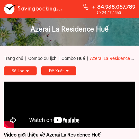
+ 84.938.057.789
24 / 7 / 365
Azerai La Residence Huế
|
|
|
Trang chủ
Combo du lịch
Combo Huế
Azerai La Residence Huế
Bộ Lọc
Đề Xuất
Video giới thiệu về Azerai La Residence Huế