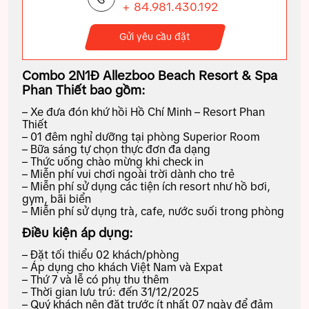
+ 84.981.430.192
Gửi yêu cầu đặt
Combo 2N1Đ Allezboo Beach Resort & Spa
Phan Thiết bao gồm:
– Xe đưa đón khứ hồi Hồ Chí Minh – Resort Phan
Thiết
– 01 đêm nghỉ dưỡng tại phòng Superior Room
– Bữa sáng tự chọn thực đơn đa dạng
– Thức uống chào mừng khi check in
– Miễn phí vui chơi ngoài trời dành cho trẻ
– Miễn phí sử dụng các tiện ích resort như hồ bơi,
gym, bãi biển
– Miễn phí sử dụng trà, cafe, nước suối trong phòng
Điều kiện áp dụng:
– Đặt tối thiểu 02 khách/phòng
– Áp dụng cho khách Việt Nam và Expat
– Thứ 7 và lễ có phụ thu thêm
– Thời gian lưu trú: đến 31/12/2025
– Quý khách nên đặt trước ít nhất 07 ngày để đảm