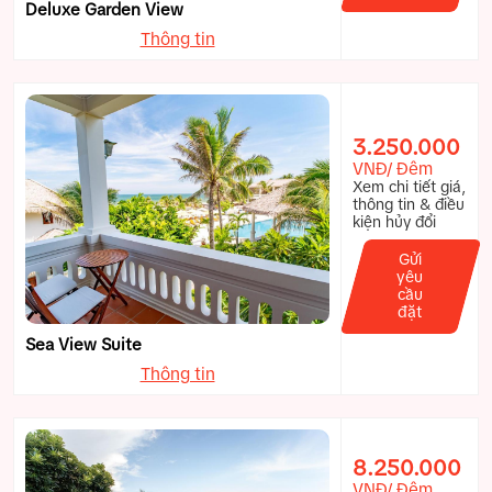
Deluxe Garden View
Thông tin
3.250.000
VNĐ/ Đêm
Xem chi tiết giá,
thông tin & điều
kiện hủy đổi
Gửi
yêu
cầu
đặt
Sea View Suite
Thông tin
8.250.000
VNĐ/ Đêm