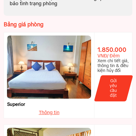
bảo tình trạng phòng
Bảng giá phòng
1.850.000
VNĐ/ Đêm
Xem chi tiết giá,
thông tin & điều
kiện hủy đổi
Gửi
yêu
cầu
đặt
Superior
Thông tin