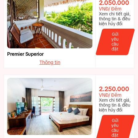
2.050.000
VNĐ/ Đêm
Xem chi tiết giá,
thông tin & điều
kiện hủy đổi
Gửi
yêu
cầu
đặt
Premier Superior
Thông tin
2.250.000
VNĐ/ Đêm
Xem chi tiết giá,
thông tin & điều
kiện hủy đổi
Gửi
yêu
cầu
đặt