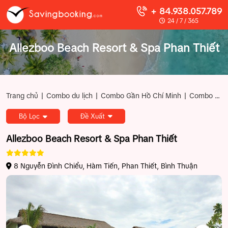
+ 84.938.057.789
24 / 7 / 365
Allezboo Beach Resort & Spa Phan Thiết
|
|
|
Trang chủ
Combo du lịch
Combo Gần Hồ Chí Minh
Combo Phan Thiết Mũi Né
Bộ Lọc
Đề Xuất
Allezboo Beach Resort & Spa Phan Thiết
8 Nguyễn Đình Chiểu, Hàm Tiến, Phan Thiết, Bình Thuận