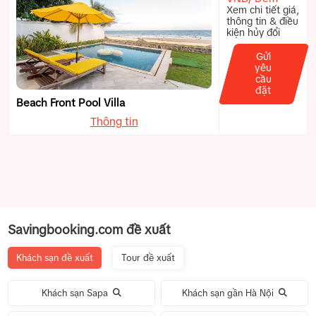
Xem chi tiết giá,
thông tin & điều
kiện hủy đổi
Gửi
yêu
cầu
đặt
Beach Front Pool Villa
Thông tin
Savingbooking.com đề xuất
Khách sạn đề xuất
Tour đề xuất
Khách sạn Sapa
Khách sạn gần Hà Nội