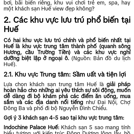
bơi, bãi biển riêng, khu vui chơi trẻ em, spa, hay
một khách sạn Huế view đẹp không?
2. Các khu vực lưu trú phổ biến tại
Huế
Có hai khu vực lưu trú chính và phổ biến nhất tại
Huế là khu vực trung tâm thành phố (quanh sông
Hương, cầu Trường Tiền) và các khu vực nghỉ
dưỡng biệt lập ở ngoại ô.
(Nguồn: Bản đồ du lịch
Huế).
2.1. Khu vực Trung tâm: Sầm uất và tiện lợi
Lựa chọn khách sạn trung tâm Huế là
giải pháp
hoàn hảo cho những ai yêu thích sự sôi động, muốn
dễ dàng đi bộ khám phá các điểm ăn uống, mua
sắm và các địa danh nổi tiếng
như Đại Nội, Chợ
Đông Ba và phố đi bộ Nguyễn Đình Chiểu.
Gợi ý 3 khách sạn 4-5 sao tại khu vực trung tâm:
Indochine Palace Huế:
Khách sạn 5 sao mang tính
biểu tượng với kiến trúc Đông Dương lộng lẫy, hồ