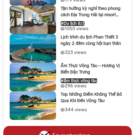
Tận hưởng kỳ nghỉ theo phong
cách Địa Trung Hải tại resort
Stelia Beach Phú Yên Lễ 8/3
#Du lịch 8/3
2026
1050 views
Lịch trình du lịch Phan Thiết 3
ngày 2 đêm cùng hội bạn thân
323 views
Ẩm Thực Vũng Tàu – Hương Vị
Biển Đặc Trưng
#ẩm thực vũng tàu
296 views
Top Những Điểm Không Thể Bỏ
Qua Khi Đến Vũng Tàu
344 views