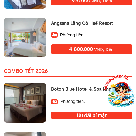
970.000
VNĐ/ Đêm
Angsana Lăng Cô Huế Resort
Phương tiện:
4.800.000
VNĐ/ Đêm
COMBO TẾT 2026
Boton Blue Hotel & Spa Nha Trang
Phương tiện:
Ưu đãi bí mật