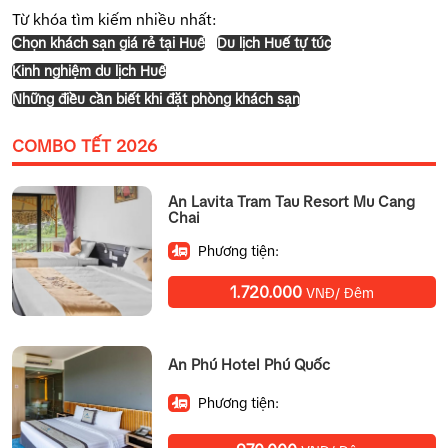
Từ khóa tìm kiếm nhiều nhất:
Chọn khách sạn giá rẻ tại Huế
Du lịch Huế tự túc
Kinh nghiệm du lịch Huế
Những điều cần biết khi đặt phòng khách sạn
COMBO TẾT 2026
An Lavita Tram Tau Resort Mu Cang
Chai
Phương tiện:
1.720.000
VNĐ/ Đêm
An Phú Hotel Phú Quốc
Phương tiện: