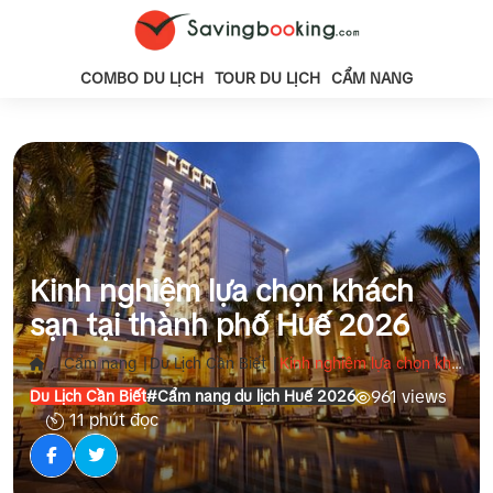
COMBO DU LỊCH
TOUR DU LỊCH
CẨM NANG
Kinh nghiệm lựa chọn khách
sạn tại thành phố Huế 2026
|
|
|
Cẩm nang
Du Lịch Cần Biết
Kinh nghiệm lựa chọn khách sạn tại thành phố Huế 2026
961 views
Du Lịch Cần Biết
#Cẩm nang du lịch Huế 2026
11 phút đọc