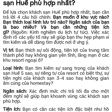
sạn Huế phù hợp nhất?
Để lựa chọn khách sạn Huế phù hợp nhất, bạn cần
trả lời 4 câu hỏi chính:
Bạn muốn ở khu vực nào?
Bạn thích loại hình lưu trú nào? Ngân sách của bạn
là bao nhiêu? Và bạn cần những tiện ích
gì?
(Nguồn: Kinh nghiệm du lịch tự túc). Việc xác
định rõ các yếu tố này sẽ giúp bạn thu hẹp phạm vi
tìm kiếm và dễ dàng tìm được nơi ở ưng ý.
Vị trí:
Bạn thích sự sôi động, tiện lợi của trung tâm
thành phố hay không gian yên tĩnh, lãng mạn ở các
khu resort ngoại ô?
Loại hình:
Bạn tìm kiếm sự sang trọng của khách
sạn Huế 5 sao, sự riêng tư của resort có biệt thự, sự
tiện nghi của khách sạn 3-4 sao hay không gian
ấm cúng của homestay?
Ngân sách:
Xác định mức chi trả tối đa cho một
đêm nghỉ sẽ giúp bạn khoanh vùng các khách sạn
phù hợp.
Tiện ích:
Bạn có cần các tiện ích đặc biệt như hồ