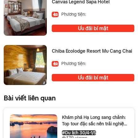
Canvas Legend Sapa Hotel
Phương tiện:
Ưu đãi bí mật
Chiba Ecolodge Resort Mu Cang Chai
Phương tiện:
Ưu đãi bí mật
Bài viết liên quan
Khám phá Hạ Long sang chảnh:
Top tour đặc sắc nên trải nghiệm
dịp 30/4 – 1/5 2026
#Du lịch 30/4-1/5
179 views