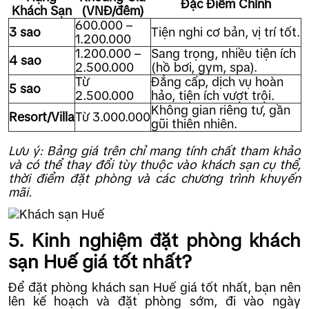
Đặc Điểm Chính
Khách Sạn
(VNĐ/đêm)
600.000 –
3 sao
Tiện nghi cơ bản, vị trí tốt.
1.200.000
1.200.000 –
Sang trọng, nhiều tiện ích
4 sao
2.500.000
(hồ bơi, gym, spa).
Từ
Đẳng cấp, dịch vụ hoàn
5 sao
2.500.000
hảo, tiện ích vượt trội.
Không gian riêng tư, gần
Resort/Villa
Từ 3.000.000
gũi thiên nhiên.
Lưu ý: Bảng giá trên chỉ mang tính chất tham khảo
và có thể thay đổi tùy thuộc vào khách sạn cụ thể,
thời điểm đặt phòng và các chương trình khuyến
mãi.
5. Kinh nghiệm đặt phòng khách
sạn Huế giá tốt nhất?
Để đặt phòng khách sạn Huế giá tốt nhất, bạn nên
lên kế hoạch và đặt phòng sớm, đi vào ngày