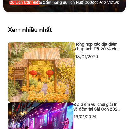
962 views
Du Lịch Cần Biết
#Cẩm nang du lịch Huế 2026
Xem nhiều nhất
Tổng hợp các địa điểm
chụp ảnh Tết 2024 cho
các bạn Sài Gòn
18/01/2024
Địa điểm vui chơi giải trí
về đêm tại Sài Gòn 2024
không thể bỏ qua
18/01/2024