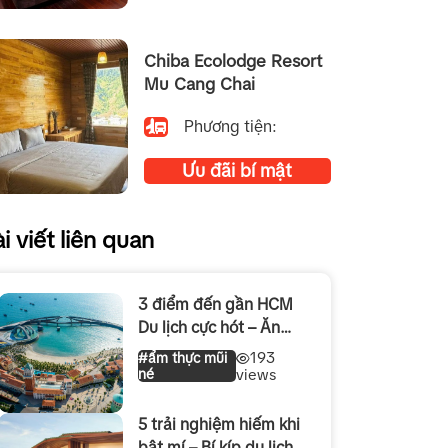
Chiba Ecolodge Resort
Mu Cang Chai
Phương tiện:
Ưu đãi bí mật
i viết liên quan
3 điểm đến gần HCM
Du lịch cực hót – Ăn
chơi cực đã hè 2026
193
#ẩm thực mũi
né
views
5 trải nghiệm hiếm khi
bật mí – Bí kíp du lịch