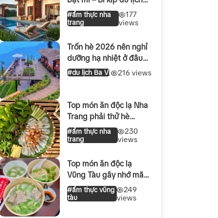
Nha Trang hè 2026
177
#ẩm thực nha
trang
views
Trốn hè 2026 nên nghỉ
dưỡng hạ nhiệt ở đâu
gần Hà Nội ?
216 views
#du lịch Ba Vì
Top món ăn độc lạ Nha
Trang phải thử hè
2026: Ăn là ghiền
230
#ẩm thực nha
trang
views
Top món ăn độc lạ
Vũng Tàu gây nhớ mãi
dịp lễ 30/4 – 1/5 2026
249
#ẩm thực vũng
tàu
views