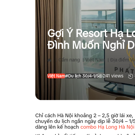
Gợi Ý Resort Hạ L
Đình Muốn Nghỉ D
1/5/2026
|
Cẩm nang
|
Việt Nam
|
Địa điểm V
241 views
Việt Nam
#Du lịch 30/4-1/5
Chỉ cách Hà Nội khoảng 2 – 2,5 giờ lái xe
chuyến du lịch ngắn ngày dịp lễ 30/4 – 1/
dàng lên kế hoạch
combo Hạ Long Hà Nội 