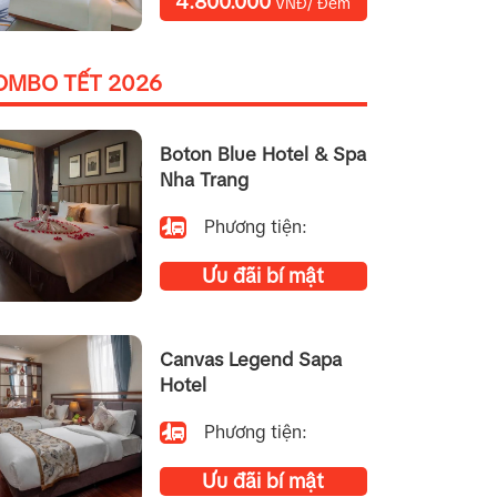
4.800.000
VNĐ/ Đêm
OMBO TẾT 2026
Boton Blue Hotel & Spa
Nha Trang
Phương tiện:
Ưu đãi bí mật
Canvas Legend Sapa
Hotel
Phương tiện:
Ưu đãi bí mật