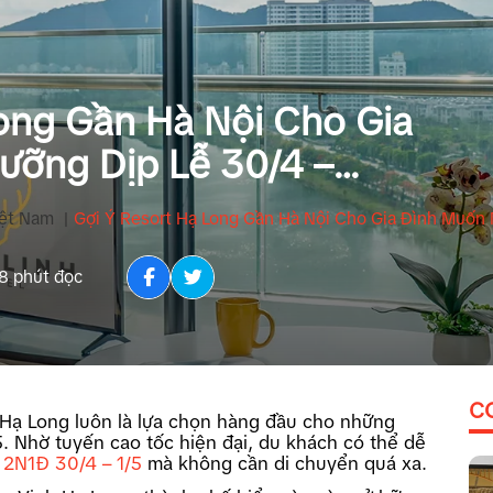
ong Gần Hà Nội Cho Gia
ưỡng Dịp Lễ 30/4 –
iệt Nam
|
Gợi Ý Resort Hạ Long Gần Hà Nội Cho Gia Đình Muốn 
8 phút đọc
C
, Hạ Long luôn là lựa chọn hàng đầu cho những
5. Nhờ tuyến cao tốc hiện đại, du khách có thể dễ
2N1Đ 30/4 – 1/5
mà không cần di chuyển quá xa.