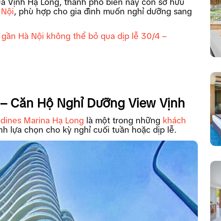
của Vịnh Hạ Long, thành phố biển này còn sở hữu
 Nội
, phù hợp cho gia đình muốn nghỉ dưỡng sang
 gần Hà Nội không thể bỏ qua dịp lễ 30/4 –
g – Căn Hộ Nghỉ Dưỡng View Vịnh
adines Marina Hạ Long
là một trong những
khách
h lựa chọn cho kỳ nghỉ cuối tuần hoặc dịp lễ.