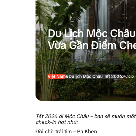
Du Lịch Mộc Châu
Vừa Gần Điểm Che
|
Cẩm nang
|
Việt Nam
|
Tết 2026
|
352 
Việt Nam
#Du lịch Mộc Châu Tết 2026
Tết 2026 đi Mộc Châu – bạn sẽ muốn một n
check-in hot như:
Đồi chè trái tim – Pa Khen