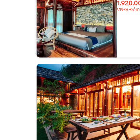
1.920.0
VNĐ/ Đêm