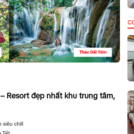
C
– Resort đẹp nhất khu trung tâm,
siêu chill
p Tết