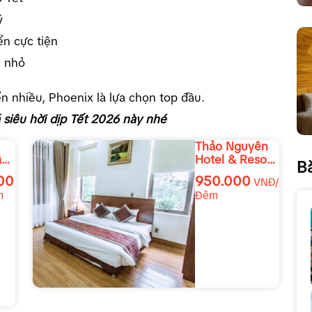
ý
ển cực tiện
ẻ nhỏ
 nhiều, Phoenix là lựa chọn top đầu.
 siêu hời dịp Tết 2026 này nhé
Thảo Nguyên
âu
Hotel & Resort
Bà
Mộc Châu
000
950.000
VNĐ/
m
Đêm