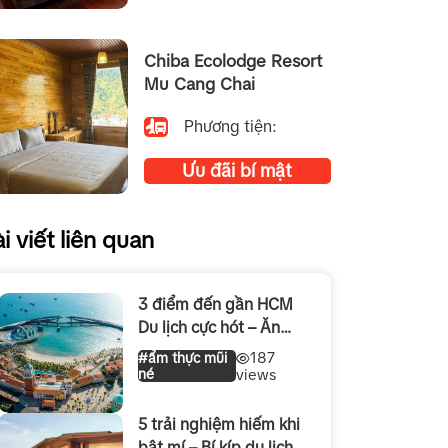
Chiba Ecolodge Resort
Mu Cang Chai
Phương tiện:
Ưu đãi bí mật
i viết liên quan
3 điểm đến gần HCM
Du lịch cực hót – Ăn
chơi cực đã hè 2026
187
#ẩm thực mũi
né
views
5 trải nghiệm hiếm khi
bật mí – Bí kíp du lịch