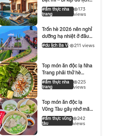
Nha Trang hè 2026
173
#ẩm thực nha
trang
views
Trốn hè 2026 nên nghỉ
dưỡng hạ nhiệt ở đâu
gần Hà Nội ?
211 views
#du lịch Ba Vì
Top món ăn độc lạ Nha
Trang phải thử hè
2026: Ăn là ghiền
225
#ẩm thực nha
trang
views
Top món ăn độc lạ
Vũng Tàu gây nhớ mãi
dịp lễ 30/4 – 1/5 2026
242
#ẩm thực vũng
tàu
views