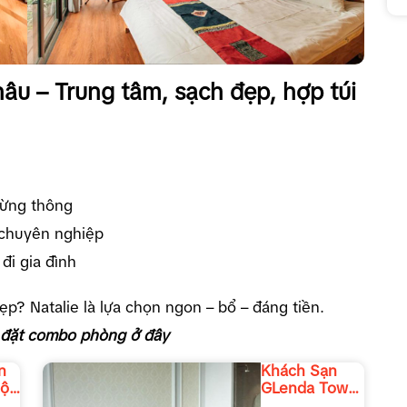
âu – Trung tâm, sạch đẹp, hợp túi
rừng thông
 chuyên nghiệp
đi gia đình
p? Natalie là lựa chọn ngon – bổ – đáng tiền.
 đặt combo phòng ở đây
n
Khách Sạn
Mộc
GLenda Tower
Moc Chau