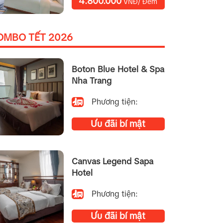
4.800.000
VNĐ/ Đêm
OMBO TẾT 2026
Boton Blue Hotel & Spa
Nha Trang
Phương tiện:
Ưu đãi bí mật
Canvas Legend Sapa
Hotel
Phương tiện:
Ưu đãi bí mật