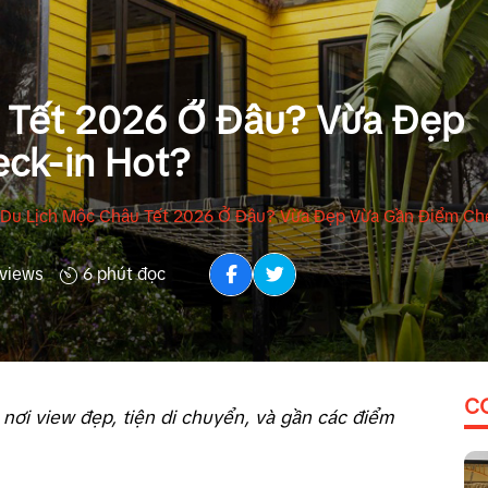
 Tết 2026 Ở Đâu? Vừa Đẹp
ck-in Hot?
Du Lịch Mộc Châu Tết 2026 Ở Đâu? Vừa Đẹp Vừa Gần Điểm Ch
views
6 phút đọc
C
ơi view đẹp, tiện di chuyển, và gần các điểm