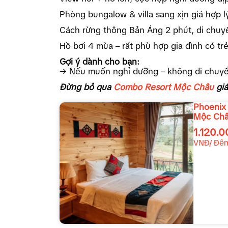
Phòng bungalow & villa sang xịn giá hợp l
Cách rừng thông Bản Áng 2 phút, di chuy
Hồ bơi 4 mùa – rất phù hợp gia đình có tr
Gợi ý dành cho bạn:
→ Nếu muốn nghỉ dưỡng – không di chuyển
Đừng bỏ qua
Combo Resort Mộc Châu
giá
Phoenix
Mộc Ch
Resort
1.120.
VNĐ/ Đê