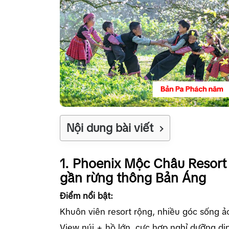
Nội dung bài viết
1. Phoenix Mộc Châu Resort 
gần rừng thông Bản Áng
Điểm nổi bật:
Khuôn viên resort rộng, nhiều góc sống ảo 
View núi + hồ lớn, cực hợp nghỉ dưỡng dị