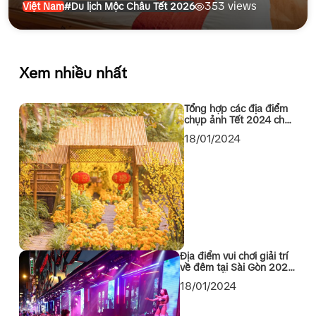
353 views
Việt Nam
#Du lịch Mộc Châu Tết 2026
Xem nhiều nhất
Tổng hợp các địa điểm
chụp ảnh Tết 2024 cho
các bạn Sài Gòn
18/01/2024
Địa điểm vui chơi giải trí
về đêm tại Sài Gòn 2024
không thể bỏ qua
18/01/2024