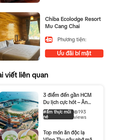
Chiba Ecolodge Resort
Mu Cang Chai
Phương tiện:
Ưu đãi bí mật
i viết liên quan
3 điểm đến gần HCM
Du lịch cực hót – Ăn
chơi cực đã hè 2026
193
#ẩm thực mũi
né
views
Top món ăn độc lạ
Vũng Tàu gây nhớ mãi