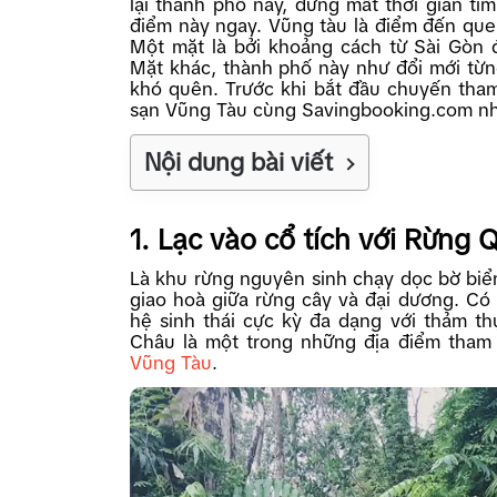
lại thành phố này, đừng mất thời gian tìm
điểm này ngay. Vũng tàu là điểm đến qu
Một mặt là bởi khoảng cách từ Sài Gòn
Mặt khác, thành phố này như đổi mới từ
khó quên. Trước khi bắt đầu chuyến tha
sạn Vũng Tàu cùng Savingbooking.com n
Nội dung bài viết
1. Lạc vào cổ tích với Rừng
Là khu rừng nguyên sinh chạy dọc bờ biể
giao hoà giữa rừng cây và đại dương. Có 
hệ sinh thái cực kỳ đa dạng với thảm t
Châu là một trong những địa điểm tham
Vũng Tàu
.