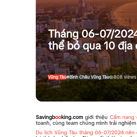
Tháng 06-07/2024
thể bỏ qua 10 địa
|
Cẩm nang
|
Việt Nam
|
Địa điểm V
808 views
Vũng Tàu
#Bình Châu Vũng Tàu
Savingb
oo
king.com
giới thiệu
Cẩm nang 
toanh, cùng team chúng mình trải nghiệm
Du lịch Vũng Tàu tháng 06-07/2024 nên 