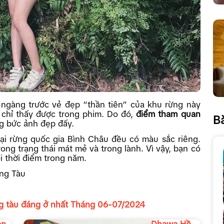
 ngàng trước vẻ đẹp “thần tiên” của khu rừng này
chỉ thấy được trong phim. Do đó,
điểm tham quan
Bà
g bức ảnh đẹp đấy.
ại rừng quốc gia Bình Châu đều có màu sắc riêng.
 trong trạng thái mát mẻ và trong lành. Vì vậy, bạn có
i thời điểm trong năm.
ũng Tàu
g tàu đáng ở nhất Tháng 06-07/2024