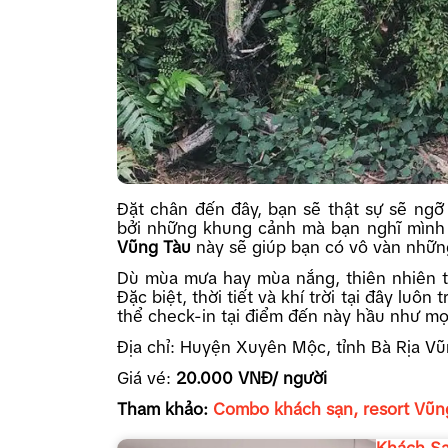
Đặt chân đến đây, bạn sẽ thật sự sẽ ngỡ
bởi những khung cảnh mà bạn nghĩ mình 
Vũng Tàu
này sẽ giúp bạn có vô vàn nhữn
Dù mùa mưa hay mùa nắng, thiên nhiên t
Đặc biệt, thời tiết và khí trời tại đây luôn
thể check-in tại điểm đến này hầu như mọ
Địa chỉ: Huyện Xuyên Mộc, tỉnh Bà Rịa V
Giá vé:
20.000 VNĐ/ người
Tham khảo:
Combo khách sạn, resort Vũn