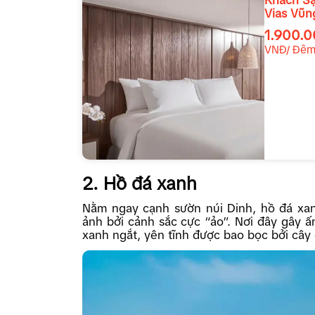
Khách S
Vias Vũn
Tàu
1.900.
VNĐ/ Đê
2. Hồ đá xanh
Nằm ngay cạnh sườn núi Dinh, hồ đá xan
ảnh bởi cảnh sắc cực “ảo”. Nơi đây gây ấ
xanh ngắt, yên tĩnh được bao bọc bởi cây 