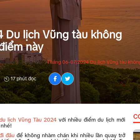
 Du lịch Vũng tàu không
 điểm này
iệt Nam
|
Vũng Tàu
|
Tháng 06-07/2024 Du lịch Vũng tàu không
17 phút đọc
C
du lịch Vũng Tàu 2024
với nhiều điểm du lịch mới
 nhé!
đi đâu
để không nhàm chán khi nhiều lần quay trở