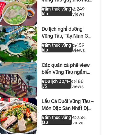
dịp lễ 30/4 – 1/5 2026
249
#ẩm thực vũng
tàu
views
Du lịch nghỉ dưỡng
Vũng Tàu, Tây Ninh Gần
HCM Dịp Lễ 30/4 – 1/5
159
#ẩm thực vũng
nhanh tiện chill
tàu
views
Các quán cà phê view
biển Vũng Tàu ngắm
hoàng hôn lễ 30/4 – 1/5
186
#Du lịch 30/4-
cực Chill
1/5
views
Lẩu Cá Đuối Vũng Tàu –
Món Đặc Sản Nhất Định
Phải Thử Trong Kỳ Nghỉ
238
#ẩm thực vũng
Gần HCM Dịp 30/4–1/5
tàu
views
2026