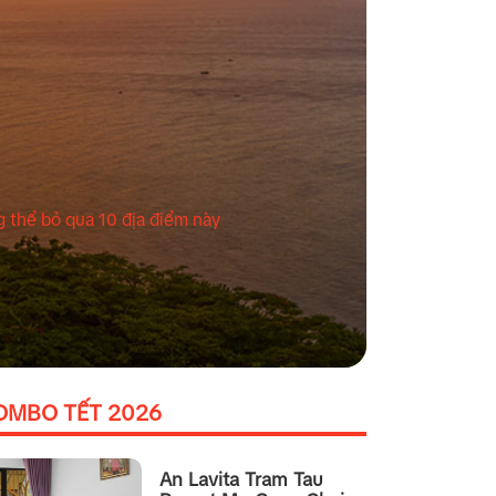
 thể bỏ qua 10 địa điểm này
OMBO TẾT 2026
An Lavita Tram Tau