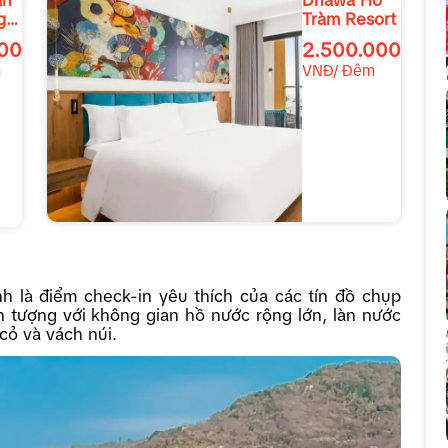
ạn
Dhawa Hồ
g
Tràm Resort
000
2.500.000
m
VNĐ/ Đêm
h là điểm check-in yêu thích của các tín đồ chụp
n tượng với không gian hồ nước rộng lớn, làn nước
cỏ và vách núi.