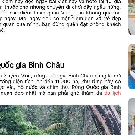
 kiếm hãy đọc ngay bài viết này và note lại 10 địa
en thuộc cho những chuyến đi chơi đầy ngẫu hứng.
 đến các điểm tham quan Vũng Tàu không quá xa.
ng ngày. Mỗi ngày đều có một điểm đến với vẻ đẹp
m quan của mình, bạn đừng quên đặt phòng khách
hé.
 Quốc gia Bình Châu
n Xuyên Mộc, rừng quốc gia Bình Châu cũng là nơi
tổng diện tích lên đến 11.000 ha, khu rừng này có
hực vật, hồ nước và chim thú. Rừng Quốc gia Bình
 quan đẹp nhất mà bạn phải ghé thăm khi
du lịch