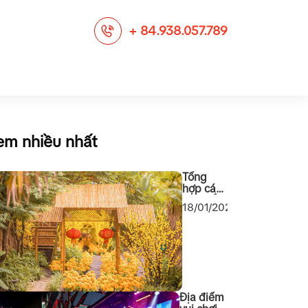
+ 84.938.057.789
em nhiều nhất
Tổng
hợp các
địa điểm
18/01/2024
chụp
ảnh Tết
2024
cho các
bạn Sài
Gòn
Địa điểm