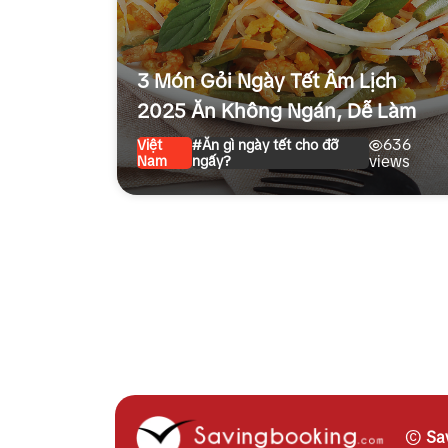
3 Món Gỏi Ngày Tết Âm Lịch
2025 Ăn Không Ngán, Dễ Làm
636
Việt
#Ăn gì ngày tết cho đỡ
Nam
ngấy?
views
©
Sa