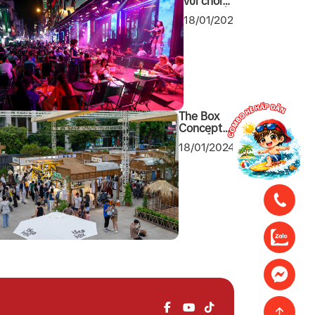
vui chơi
giải trí về
18/01/2024
đêm tại
Sài Gòn
2024
không
thể bỏ
qua
The Box
Concept
khu tổ hợp
18/01/2024
mua sắm
cuối tuần
mới toanh
tại Quận 1
Sài Gòn