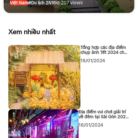
207 views
Việt Nam
#Du lịch 2N1Đ
Xem nhiều nhất
Tổng hợp các địa điểm
chụp ảnh Tết 2024 cho
các bạn Sài Gòn
18/01/2024
Địa điểm vui chơi giải trí
về đêm tại Sài Gòn 2024
không thể bỏ qua
18/01/2024