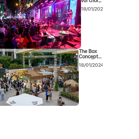
vui chơi
giải trí về
18/01/2024
đêm tại
Sài Gòn
2024
không
thể bỏ
qua
The Box
Concept
khu tổ hợp
18/01/2024
mua sắm
cuối tuần
mới toanh
tại Quận 1
Sài Gòn