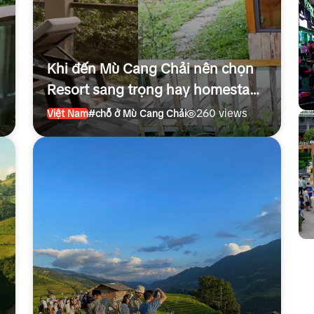
Khi đến Mù Cang Chải nên chọn
Resort sang trọng hay homestay
bản địa?
260 views
Việt Nam
#chỗ ở Mù Cang Chải