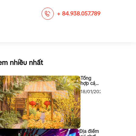
+ 84.938.057.789
em nhiều nhất
Tổng
hợp các
địa điểm
18/01/2024
chụp
ảnh Tết
2024
cho các
bạn Sài
Gòn
Địa điểm