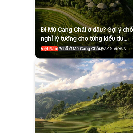
Đi Mù Cang Chải ở đâu? Gợi ý chỗ
nghỉ lý tưởng cho từng kiểu du
khách
345 views
Việt Nam
#chỗ ở Mù Cang Chải