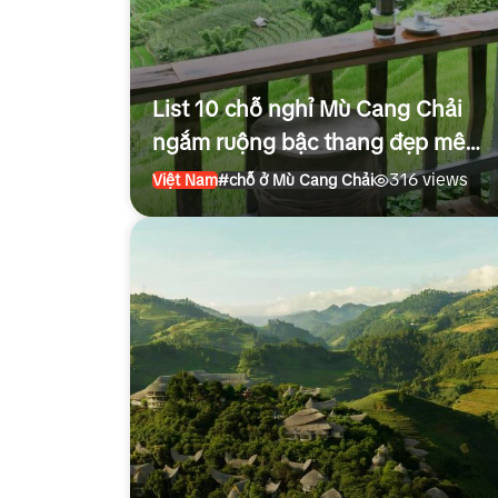
List 10 chỗ nghỉ Mù Cang Chải
ngắm ruộng bậc thang đẹp mê
mẩn
316 views
Việt Nam
#chỗ ở Mù Cang Chải