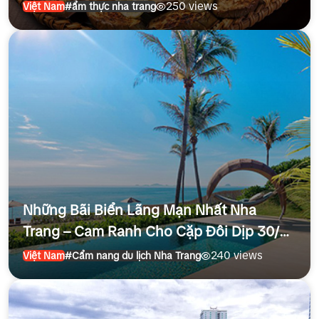
250 views
Việt Nam
#ẩm thực nha trang
Những Bãi Biển Lãng Mạn Nhất Nha
Trang – Cam Ranh Cho Cặp Đôi Dịp 30/4
– 1/5/2026
240 views
Việt Nam
#Cẩm nang du lịch Nha Trang