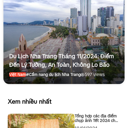
Du Lịch Nha Trang Tháng 11/2024: Điểm
Đến Lý Tưởng, An Toàn, Không Lo Bão
597 views
Việt Nam
#Cẩm nang du lịch Nha Trang
Xem nhiều nhất
Tổng hợp các địa điểm
chụp ảnh Tết 2024 cho
các bạn Sài Gòn