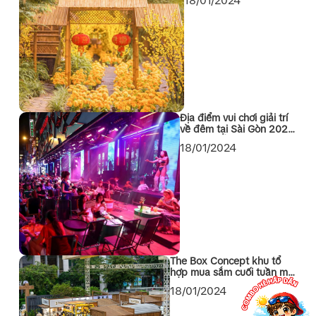
18/01/2024
Địa điểm vui chơi giải trí
về đêm tại Sài Gòn 2024
không thể bỏ qua
18/01/2024
The Box Concept khu tổ
hợp mua sắm cuối tuần mới
toanh tại Quận 1 Sài Gòn
18/01/2024