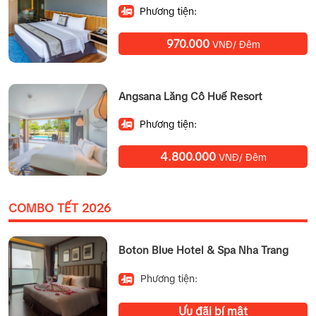
Phương tiện:
970.000
VNĐ/ Đêm
Angsana Lăng Cô Huế Resort
Phương tiện:
4.800.000
VNĐ/ Đêm
COMBO TẾT 2026
Boton Blue Hotel & Spa Nha Trang
Phương tiện:
Ưu đãi bí mật