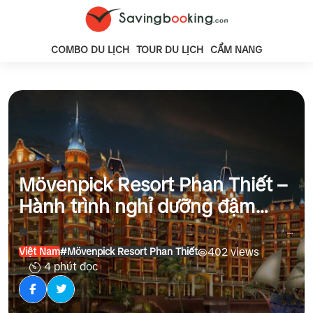
COMBO DU LỊCH
TOUR DU LỊCH
CẨM NANG
Mövenpick Resort Phan Thiết –
Hành trình nghỉ dưỡng đậm
chất phiêu lưu bên bờ biển
|
|
|
|
Cẩm nang
Du Lịch Cần Biết
Việt Nam
Địa điểm Việt Nam
402 views
Việt Nam
#Mövenpick Resort Phan Thiết
4 phút đọc