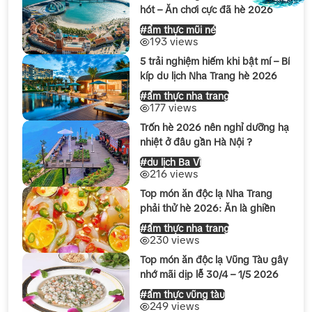
hót – Ăn chơi cực đã hè 2026
#ẩm thực mũi né
193 views
5 trải nghiệm hiếm khi bật mí – Bí
kíp du lịch Nha Trang hè 2026
#ẩm thực nha trang
177 views
Trốn hè 2026 nên nghỉ dưỡng hạ
nhiệt ở đâu gần Hà Nội ?
#du lịch Ba Vì
216 views
Top món ăn độc lạ Nha Trang
phải thử hè 2026: Ăn là ghiền
#ẩm thực nha trang
230 views
Top món ăn độc lạ Vũng Tàu gây
nhớ mãi dịp lễ 30/4 – 1/5 2026
#ẩm thực vũng tàu
249 views