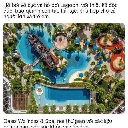
Hồ bơi vô cực và hồ bơi Lagoon: với thiết kế độc
đáo, bao quanh con tàu hải tặc, phù hợp cho cả
người lớn và trẻ em.
Oasis Wellness & Spa: nơi thư giãn với các liệu
pháp chăm sóc sức khỏe và sắc đẹp.