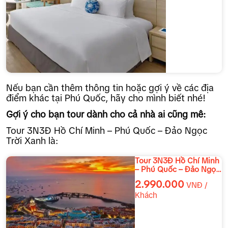
Nếu bạn cần thêm thông tin hoặc gợi ý về các địa
điểm khác tại Phú Quốc, hãy cho mình biết nhé!
Gợi ý cho bạn tour dành cho cả nhà ai cũng mê:
Tour 3N3Đ Hồ Chí Minh – Phú Quốc – Đảo Ngọc
Trời Xanh là:
Tour 3N3Đ Hồ Chí Minh
– Phú Quốc – Đảo Ngọc
Trời Xanh
2.990.000
VNĐ /
Khách