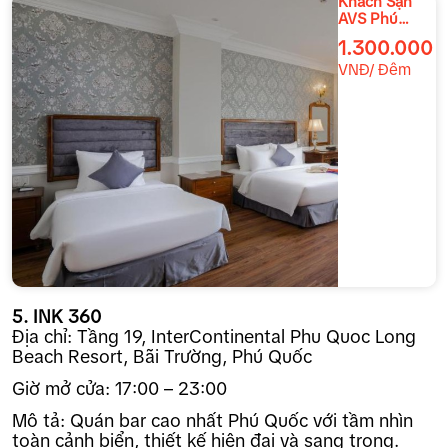
Khách Sạn
AVS Phú
Quốc
1.300.000
VNĐ/ Đêm
5. INK 360
Địa chỉ: Tầng 19, InterContinental Phu Quoc Long
Beach Resort, Bãi Trường, Phú Quốc
Giờ mở cửa: 17:00 – 23:00
Mô tả: Quán bar cao nhất Phú Quốc với tầm nhìn
toàn cảnh biển, thiết kế hiện đại và sang trọng.