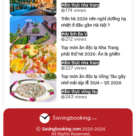
#ẩm thực nha trang
174 views
Trốn hè 2026 nên nghỉ dưỡng hạ
nhiệt ở đâu gần Hà Nội ?
#du lịch Ba Vì
212 views
Top món ăn độc lạ Nha Trang
phải thử hè 2026: Ăn là ghiền
#ẩm thực nha trang
227 views
Top món ăn độc lạ Vũng Tàu gây
nhớ mãi dịp lễ 30/4 – 1/5 2026
#ẩm thực vũng tàu
243 views
©
Savingbooking.com
2020-2024.
All Rights Reserved.