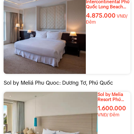
Intercontinental Phú
Quốc Long Beach
Resort
4.875.000
VNĐ/
Đêm
Sol by Meliá Phu Quoc: Dương Tơ, Phú Quốc
Sol by Melia
Resort Phú
Quốc
1.600.000
VNĐ/ Đêm