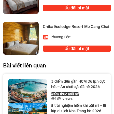
Ưu đãi bí mật
Chiba Ecolodge Resort Mu Cang Chai
Phương tiện:
Ưu đãi bí mật
Bài viết liên quan
3 điểm đến gần HCM Du lịch cực
hót – Ăn chơi cực đã hè 2026
#ẩm thực mũi né
189 views
5 trải nghiệm hiếm khi bật mí – Bí
kíp du lịch Nha Trang hè 2026