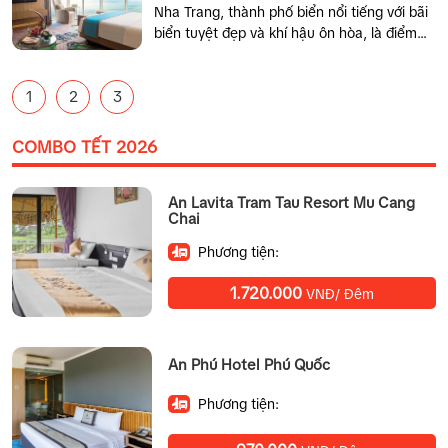
Nha Trang, thành phố biển nổi tiếng với bãi
biển tuyệt đẹp và khí hậu ôn hòa, là điểm
đến lý tưởng cho kỳ nghỉ Tết Nguyên Đán
2025. Để tận hưởng những ngày lễ bên gia
đình và bạn bè, việc chọn một khách sạn 5
1
2
3
sao với view biển đẹp sẽ mang lại […]
COMBO TẾT 2026
An Lavita Tram Tau Resort Mu Cang
Chai
Phương tiện:
1.720.000
VNĐ/ Đêm
An Phú Hotel Phú Quốc
Phương tiện: