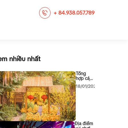
+ 84.938.057.789
em nhiều nhất
Tổng
hợp các
địa điểm
18/01/2024
chụp
ảnh Tết
2024
cho các
bạn Sài
Gòn
Địa điểm