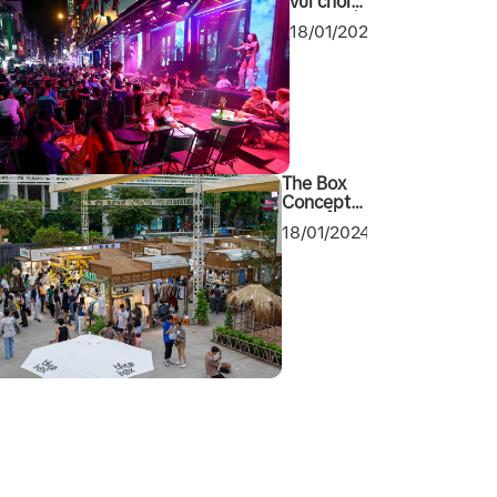
vui chơi
giải trí về
18/01/2024
đêm tại
Sài Gòn
2024
không
thể bỏ
qua
The Box
Concept
khu tổ hợp
18/01/2024
mua sắm
cuối tuần
mới toanh
tại Quận 1
Sài Gòn