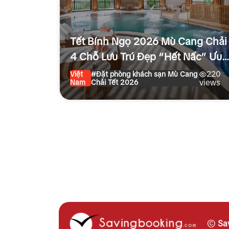
Tết Bính Ngọ 2026 Mù Cang Chải
4 Chỗ Lưu Trú Đẹp “Hết Nấc” Ưu
Đãi 20%
220
Việt
#Đặt phòng khách sạn Mù Cang
Nam
Chải Tết 2026
views
©
Sa