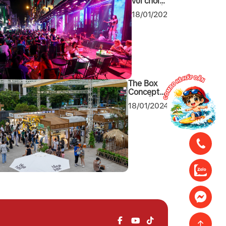
vui chơi
giải trí về
18/01/2024
đêm tại
Sài Gòn
2024
không
thể bỏ
qua
The Box
Concept
khu tổ hợp
18/01/2024
mua sắm
cuối tuần
mới toanh
tại Quận 1
Sài Gòn