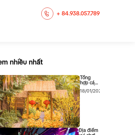
+ 84.938.057.789
em nhiều nhất
Tổng
hợp các
địa điểm
18/01/2024
chụp
ảnh Tết
2024
cho các
bạn Sài
Gòn
Địa điểm