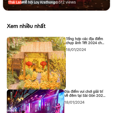
512 views
Thái Lan
#lễ hội Loy Krathong
Xem nhiều nhất
Tổng hợp các địa điểm
chụp ảnh Tết 2024 cho
các bạn Sài Gòn
18/01/2024
Địa điểm vui chơi giải trí
về đêm tại Sài Gòn 2024
không thể bỏ qua
18/01/2024